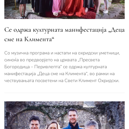
Се одржа културната манифестација „Деца
сме на Климента“
Со музичка програма и настапи на охридски уметници,
синоќа во предворјето на црквата „Пресвета
Богородица – Перивлепта“ се одржа културната
манифестација „Деца сме на Климента“, во рамки на
чествувањата посветени на Свети Климент Охридски.