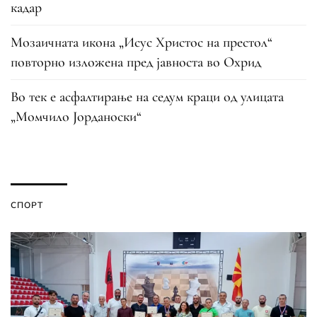
кадар
Мозаичната икона „Исус Христос на престол“
повторно изложена пред јавноста во Охрид
Во тек е асфалтирање на седум краци од улицата
„Момчило Јорданоски“
СПОРТ