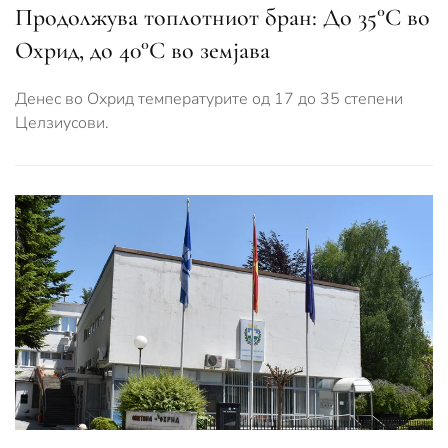
Продолжува топлотниот бран: До 35°C во
Охрид, до 40°C во земјава
Денес во Охрид температурите од 17 до 35 степени
Целзиусови.