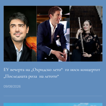
ЕУ вечерта на „Охридско лето“ го носи концертот
„Последната роза на летото“
09/08/2026