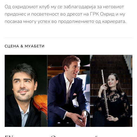
Од охридскиот клуб му се заблагодарија за неговиот
придонес и посветеност во дресот на ГРК Охрид и му
посакаа многу успех во продолжението од кариерата.
СЦЕНА & МУАБЕТИ