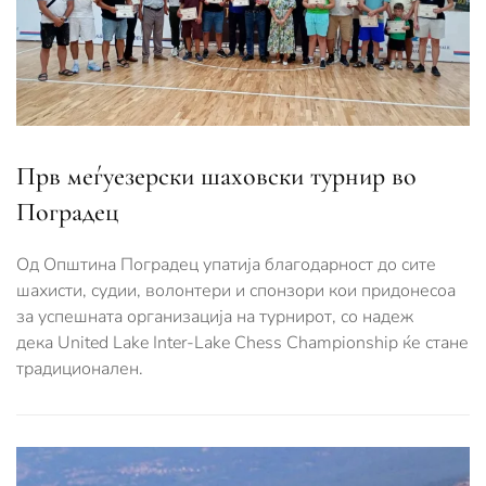
Прв меѓуезерски шаховски турнир во
Поградец
Од Општина Поградец упатија благодарност до сите
шахисти, судии, волонтери и спонзори кои придонесоа
за успешната организација на турнирот, со надеж
дека United Lake Inter-Lake Chess Championship ќе стане
традиционален.