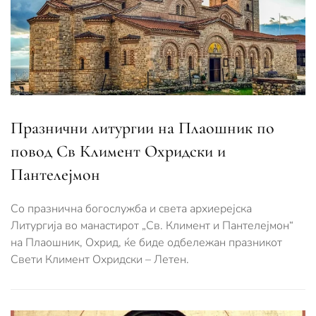
Празнични литургии на Плаошник по
повод Св Климент Охридски и
Пантелејмон
Со празнична богослужба и света архиерејска
Литургија во манастирот „Св. Климент и Пантелејмон“
на Плаошник, Охрид, ќе биде одбележан празникот
Свети Климент Охридски – Летен.