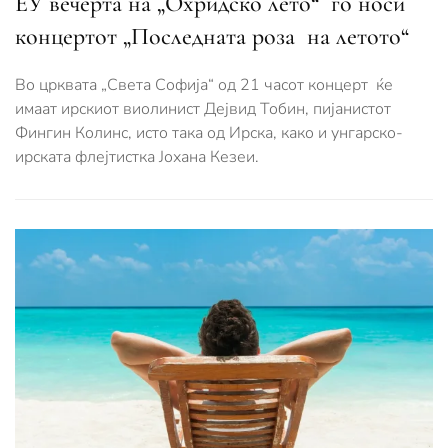
ЕУ вечерта на „Охридско лето“ го носи
концертот „Последната роза на летото“
Во црквата „Света Софија“ од 21 часот концерт ќе
имаат ирскиот виолинист Дејвид Тобин, пијанистот
Фингин Колинс, исто така од Ирска, како и унгарско-
ирската флејтистка Јохана Кезеи.