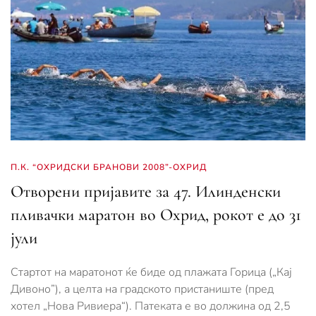
П.К. “ОХРИДСКИ БРАНОВИ 2008”-OХРИД
Отворени пријавите за 47. Илинденски
пливачки маратон во Охрид, рокот е до 31
јули
Стартот на маратонот ќе биде од плажата Горица („Кај
Дивоно”), а целта на градското пристаниште (пред
хотел „Нова Ривиера“). Патеката е во должина од 2,5