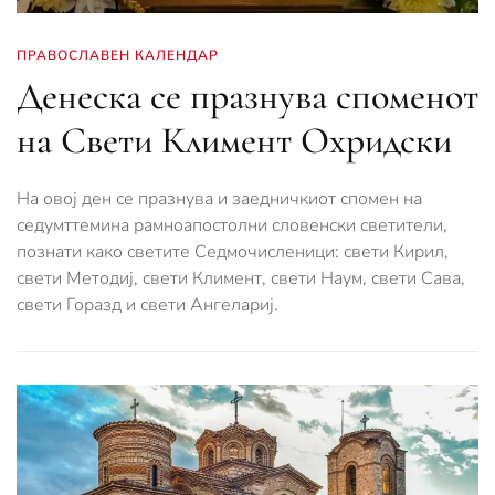
ПРАВОСЛАВЕН КАЛЕНДАР
Денеска се празнува споменот
на Свети Климент Охридски
На овој ден се празнува и заедничкиот спомен на
седумттемина рамноапостолни словенски светители,
познати како светите Седмочисленици: свети Кирил,
свети Методиј, свети Климент, свети Наум, свети Сава,
свети Горазд и свети Ангелариј.