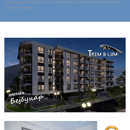
Со клик на копчето ќе го проследите последното видео или
настан во живо