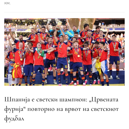
км.
Шпанија е светски шампион: „Црвената
фурија“ повторно на врвот на светскиот
фудбал