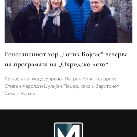
Ренесансниот хор „Готик Војсис“ вечерва
на програмата на „Охридско лето“
Ќе настапат мецосопранот Кетрин Кинг, тенорите
Стивен Харолд и Џулијан Поџер, како и баритонот
Симон Вајтли.