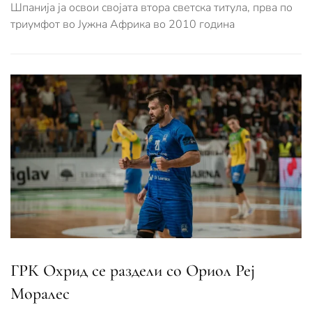
Шпанија ја освои својата втора светска титула, прва по
триумфот во Јужна Африка во 2010 година
ГРК Охрид се раздели со Ориол Реј
Моралес