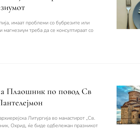
езиумот
пија, имаат проблеми со бубрезите или
и магнезиум треба да се консултираат со
на Плаошник по повод Св
Пантелејмон
архиерејска Литургија во манастирот „Св.
ник, Охрид, ќе биде одбележан празникот