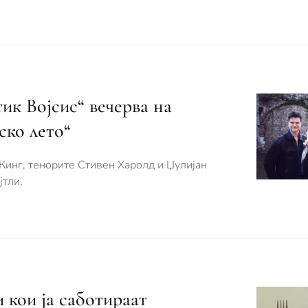
ик Војсис“ вечерва на
ско лето“
Кинг, тенорите Стивен Харолд и Џулијан
јтли.
 кои ја саботираат