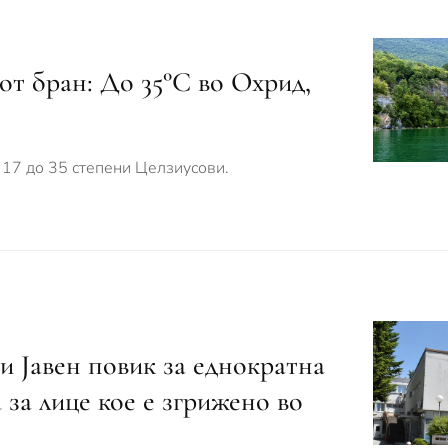
т бран: До 35°C во Охрид,
 17 до 35 степени Целзиусови.
 Јавен повик за еднократна
за лице кое е згрижено во
о