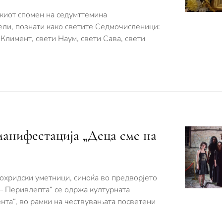
чкиот спомен на седумттемина
ели, познати како светите Седмочисленици:
 Климент, свети Наум, свети Сава, свети
манифестација „Деца сме на
 охридски уметници, синоќа во предворјето
– Перивлепта“ се одржа културната
нта“, во рамки на чествувањата посветени