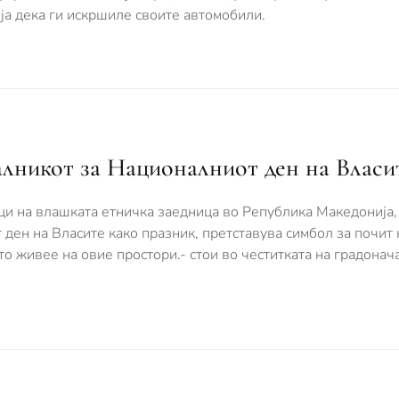
ија дека ги искршиле своите автомобили.
алникот за Националниот ден на Власи
ци на влашката етничка заедница во Република Македонија,
ден на Власите како празник, претставува симбол за почит
о живее на овие простори.- стои во честитката на градонач