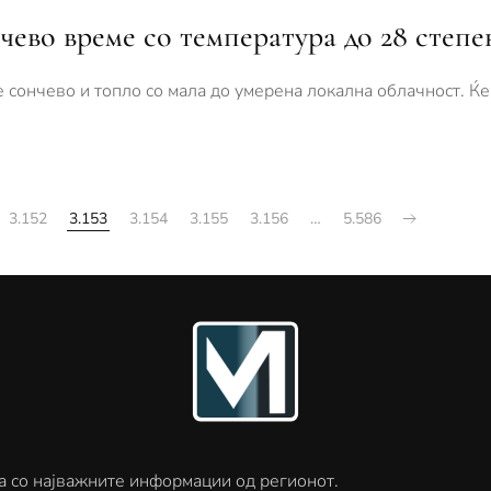
чево време со температура до 28 степе
 сончево и топло со мала до умерена локална облачност. Ќе
3.152
3.153
3.154
3.155
3.156
…
5.586
а со најважните информации од регионот.