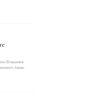
те
 кон Влашката
алникот, Јован