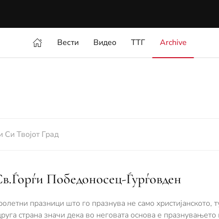
Вести
Видео
ТТГ
Archive
и Си Твојот Град
Св.Ѓорѓи Победоносец-Ѓурѓовден
ролетни празници што го празнува не само христијанското, т
руга страна значи дека во неговата основа е празнувањето 