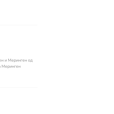
ген и Меринген од
а Меринген