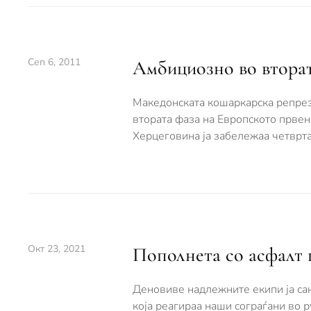
Сеп 6, 2011
Амбициозно во вторат
Македонската кошаркарска репрезе
втората фаза на Европското првен
Херцеговина ја забележаа четврта
Окт 23, 2021
Пополнета со асфалт 
Деновиве надлежните екипи ја сан
која реагираа наши сограѓани во р