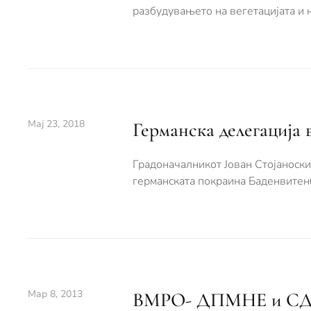
разбудувањето на вегетацијата и 
Мај 23, 2018
Германска делегација
Градоначалникот Јован Стојаноски
германската покраина Баденвитен
Мар 8, 2013
ВМРО- ДПМНЕ и СДСМ