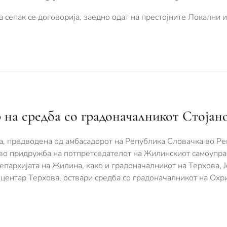
епак се договорија, заедно одат на престојните Локални 
 на средба со градоначалникот Стојан
а, предводена од амбасадорот на Република Словачка во Р
 во придружба на потпретседателот на Жилинскиот самоупр
епархијата на Жилина, како и градоначалникот на Терхова, 
 центар Терхова, оствари средба со градоначалникот на Охри