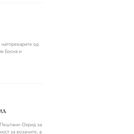
и натпреварите од
ив Босна и
ид
т Пештани-Охрид за
ност за возачите, а