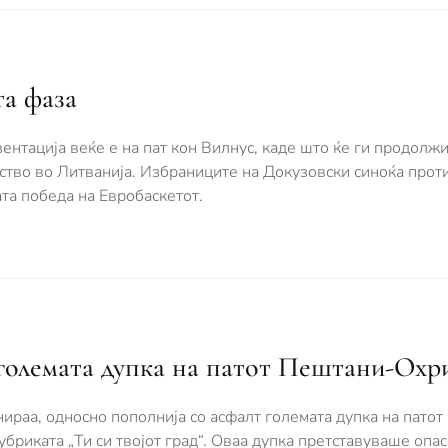
а фаза
нтација веќе е на пат кон Вилнус, каде што ќе ги продолж
ство во Литванија. Избраниците на Докузовски синоќа прот
та победа на Евробаскетот.
големата дупка на патот Пештани-Охр
ираа, односно пополнија со асфалт големата дупка на пато
убриката „Ти си твојот град“. Оваа дупка претставуваше опас