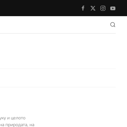
уку и целото
на природата, на