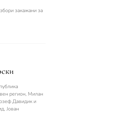
избори закажани за
оски
епублика
авен регион, Милан
Јозеф Давидик и
д, Јован