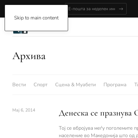
Friday, August 7, 2026
Skip to main content
Архива
Вести
Спорт
Сцена & Муабети
Програма
Т
Мај 6, 2014
Денеска се празнува 
Тој се вбројува меѓу поголемите п
население во Македонија што од д