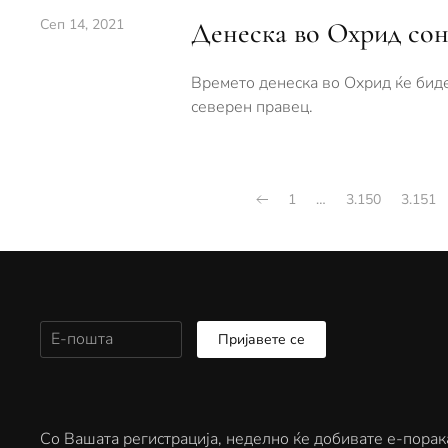
Сеп 14, 2021
Денеска во Охрид сон
Времето денеска во Охрид ќе биде
северен правец.
1
…
3.150
3.151
Пријавете се
Со Вашата регистрација, неделно ќе добивате е-порак