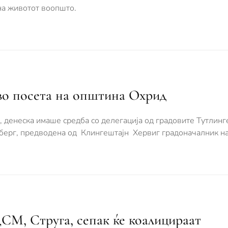
на животот воопшто.
 во посета на општина Охрид
, денеска имаше средба со делегација од градовите Тутлин
берг, предводена од Клингештајн Хервиг градоначалник н
, Струга, сепак ќе коалицираат