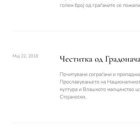
голем број од граѓаните се пожал
Мај 22, 2018
Честитка од Градонач
Почитувани сограѓани и припадни
Прославувањето на Националниот 
култура и Влашкото малцинство шт
Стојаноски.