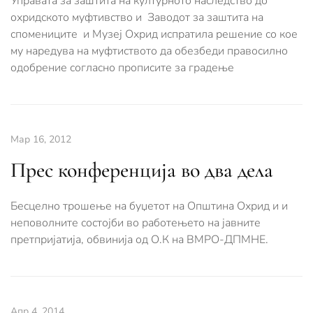
Управата за заштита на културното наследство до
охридското муфтивство и Заводот за заштита на
спомениците и Музеј Охрид испратила решение со кое
му наредува на муфтиството да обезбеди правосилно
одобрение согласно прописите за градење
Мар 16, 2012
Прес конференција во два дела
Бесцелно трошење на буџетот на Општина Охрид и и
неповолните состојби во работењето на јавните
претпријатија, обвинија од О.К на ВМРО-ДПМНЕ.
Апр 4, 2014