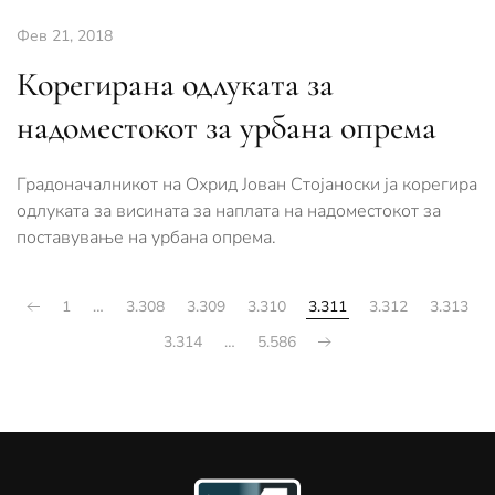
Фев 21, 2018
Корегирана одлуката за
надоместокот за урбана опрема
Градоначалникот на Охрид Јован Стојаноски ја корегира
одлуката за висината за наплата на надоместокот за
поставување на урбана опрема.
1
…
3.308
3.309
3.310
3.311
3.312
3.313
3.314
…
5.586