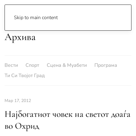
Skip to main content
Архива
Вести
Спорт
Сцена & Муабети
Програма
Ти Си Твојот Град
Мар 17, 2012
Најбогатиот човек на светот доаѓа
во Охрид