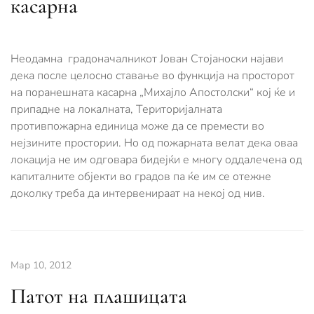
касарна
Неодамна градоначалникот Јован Стојаноски најави
дека после целосно ставање во функција на просторот
на поранешната касарна „Михајло Апостолски“ кој ќе и
припадне на локалната, Територијалната
противпожарна единица може да се премести во
нејзините простории. Но од пожарната велат дека оваа
локација не им одговара бидејќи е многу оддалечена од
капиталните објекти во градов па ќе им се отежне
доколку треба да интервенираат на некој од нив.
Мар 10, 2012
Патот на плашицата