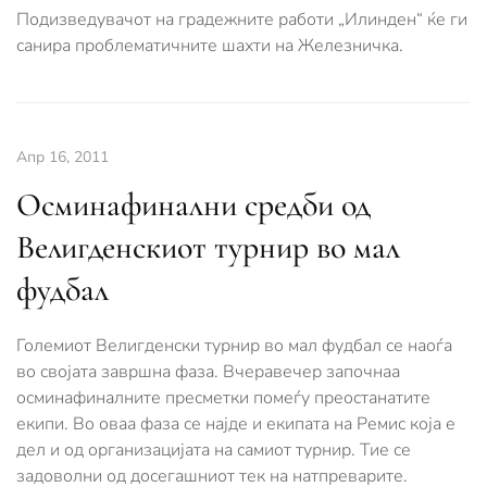
Подизведувачот на градежните работи „Илинден“ ќе ги
санира проблематичните шахти на Железничка.
Апр 16, 2011
Осминафинални средби од
Велигденскиот турнир во мал
фудбал
Големиот Велигденски турнир во мал фудбал се наоѓа
во својата завршна фаза. Вчеравечер започнаа
осминафиналните пресметки помеѓу преостанатите
екипи. Во оваа фаза се најде и екипата на Ремис која е
дел и од организацијата на самиот турнир. Тие се
задоволни од досегашниот тек на натпреварите.