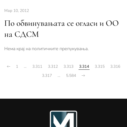
Мар 10, 2012
По обвинувањата се огласи и ОО
на СДСМ
Нема крај на политичките препукувања.
1
…
3.311
3.312
3.313
3.314
3.315
3.316
3.317
…
5.584