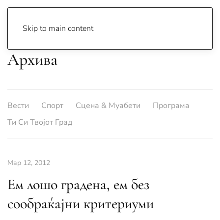
Skip to main content
Архива
Вести
Спорт
Сцена & Муабети
Програма
Ти Си Твојот Град
Мар 12, 2012
Ем лошо градена, ем без
сообраќајни критериуми