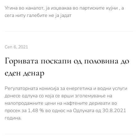
Угина во каналот, ја изџвакаа во партиските кујни , а
сега ниту галебите не ја јадат
Сеп 6, 2021
Горивата поскапи од половина до
еден денар
Регулаторната комисија за енергетика и водни услуги
донесе одлука со која се врши зголемување на
малопродажните цени на нафтените деривати во
просек за 1,48 % во однос на Одлуката од 30.8.2021
година.