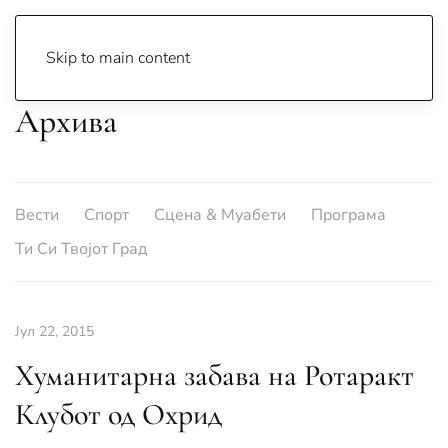
Skip to main content
Архива
Вести
Спорт
Сцена & Муабети
Програма
Ти Си Твојот Град
Јул 22, 2015
Хуманитарна забава на Ротаракт
Клубот од Охрид