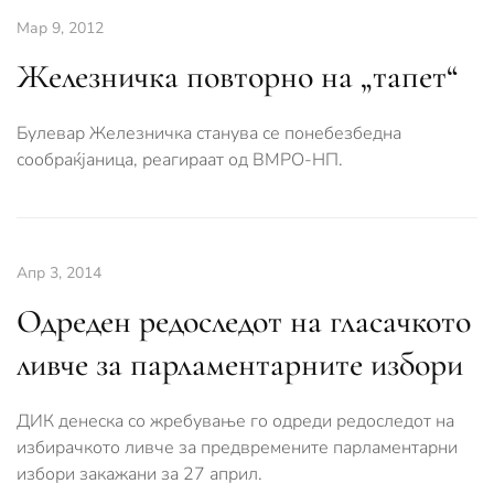
Мар 9, 2012
Железничка повторно на „тапет“
Булевар Железничка станува се понебезбедна
сообраќјаница, реагираат од ВМРО-НП.
Апр 3, 2014
Одреден редоследот на гласачкото
ливче за парламентарните избори
ДИК денеска со жребување го одреди редоследот на
избирачкото ливче за предвремените парламентарни
избори закажани за 27 април.