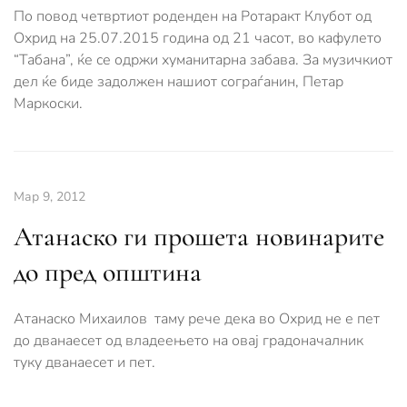
По повод четвртиот роденден на Ротаракт Клубот од
Охрид на 25.07.2015 година од 21 часот, во кафулето
“Табана”, ќе се одржи хуманитарна забава. За музичкиот
дел ќе биде задолжен нашиот сограѓанин, Петар
Маркоски.
Мар 9, 2012
Атанаско ги прошета новинарите
до пред општина
Атанаско Михаилов таму рече дека во Охрид не е пет
до дванаесет од владеењето на овај градоначалник
туку дванаесет и пет.