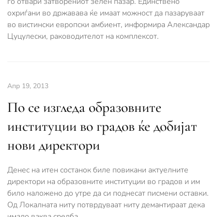
го отвари затворениот зелен пазар. Единствено
охриѓани во државава ќе имаат можност да пазаруваат
во вистински европски амбиент, информира Александар
Цуцулески, раководителот на комплексот.
Апр 19, 2013
По се изгледа образовните
институции во градов ќе добијат
нови директори
Денес на итен состанок биле повикани актуелните
директори на образовните институции во градов и им
било наложено до утре да си поднесат писмени оставки.
Од Локалната ниту потврдуваат ниту демантираат дека
имало ваква средба.