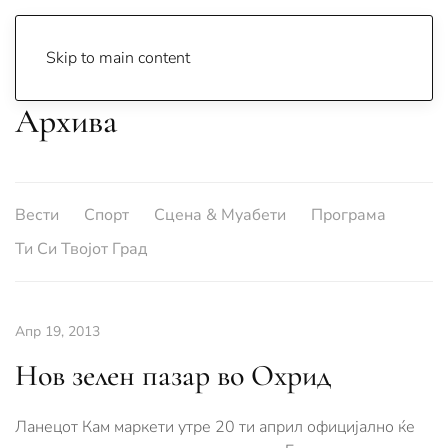
Skip to main content
Архива
Вести
Спорт
Сцена & Муабети
Програма
Ти Си Твојот Град
Апр 19, 2013
Нов зелен пазар во Охрид
Ланецот Кам маркети утре 20 ти април официјално ќе