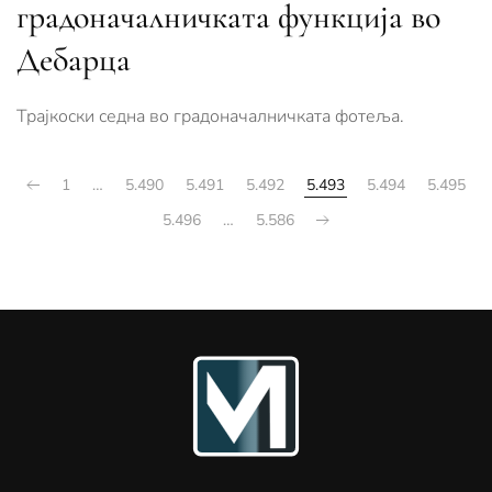
градоначалничката функција во
Дебaрца
Трајкоски седна во градоначалничката фотеља.
1
…
5.490
5.491
5.492
5.493
5.494
5.495
5.496
…
5.586