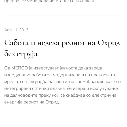
превоз, се чини дека истиот ќе го почекаат.
Апр 11, 2013
Сабота и недела реонот на Охрид
без струја
Од МЕПСО ја известуваат јавноста дека заради
изведување работи за модернизација на преносната
мрежа, со надградба на заштитно громобранско јаже со
интегрирани оптички влакна, ќе изврши исклучување
на далноводите преку кои се снабдува со електрична
енергија реонот на Охрид.