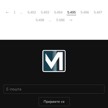
1
…
5.492
5.493
5.494
5.495
5.496
5.497
5.498
…
5.586
Пријавете се