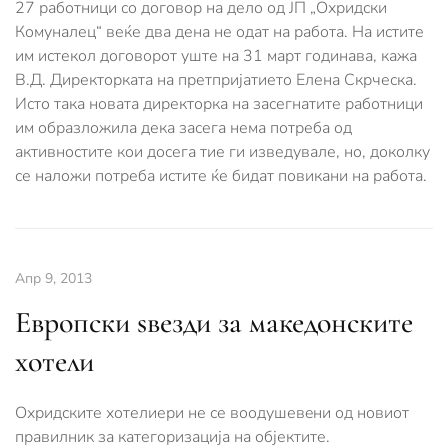
27 работници со договор на дело од ЈП „Охридски
Комуналец“ веќе два дена не одат на работа. На истите
им истекол договорот уште на 31 март годинава, кажа
В.Д. Директорката на претпријатието Елена Скрческа.
Исто така новата директорка на засегнатите работници
им образложила дека засега нема потреба од
активностите кои досега тие ги изведувале, но, доколку
се наложи потреба истите ќе бидат повикани на работа.
Апр 9, 2013
Европски ѕвезди за македонските
хотели
Охридските хотелиери не се воодушевeни од новиот
правилник за категоризација на објектите.