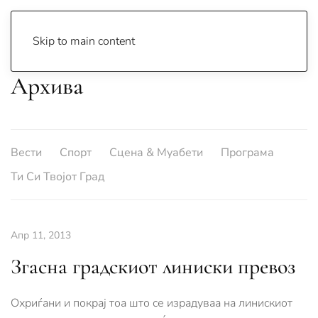
Skip to main content
Архива
Вести
Спорт
Сцена & Муабети
Програма
Ти Си Твојот Град
Апр 11, 2013
Згасна градскиот линиски превоз
Охриѓани и покрај тоа што се израдуваа на линискиот