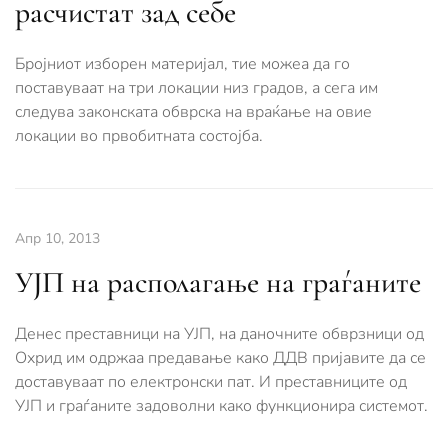
расчистат зад себе
Бројниот изборен материјал, тие можеа да го
поставуваат на три локации низ градов, а сега им
следува законската обврска на враќање на овие
локации во првобитната состојба.
Апр 10, 2013
УЈП на располагање на граѓаните
Денес преставници на УЈП, на даночните обврзници од
Охрид им одржаа предавање како ДДВ пријавите да се
доставуваат по електронски пат. И преставниците од
УЈП и граѓаните задоволни како функционира системот.