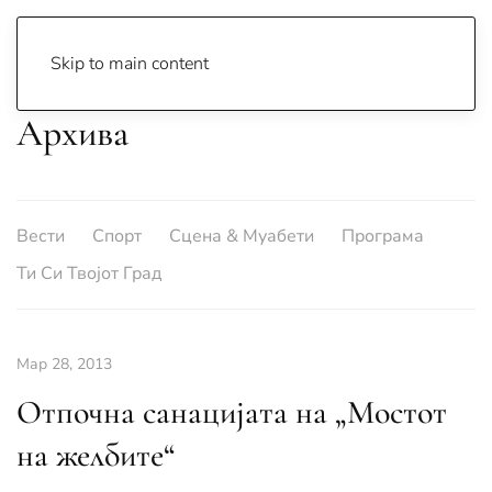
Skip to main content
Архива
Вести
Спорт
Сцена & Муабети
Програма
Ти Си Твојот Град
Мар 28, 2013
Отпочна санацијата на „Мостот
на желбите“