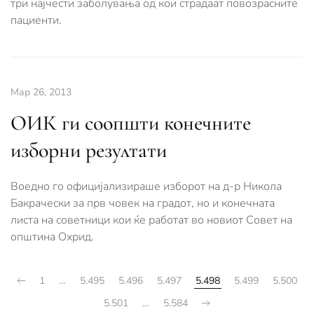
три најчести заболувања од кои страдаат повозрасните
пациенти.
Мар 26, 2013
ОИК ги соопшти конечните
изборни резултати
Воедно го официјализираше изборот на д-р Никола
Бакрачески за прв човек на градот, но и конечната
листа на советници кои ќе работат во новиот Совет на
општина Охрид.
1
…
5.495
5.496
5.497
5.498
5.499
5.500
5.501
…
5.584