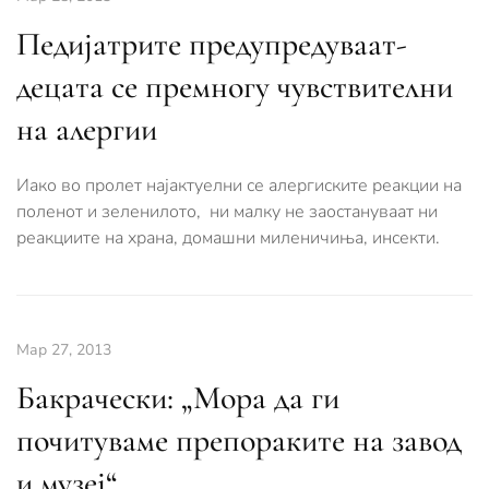
Педијатрите предупредуваат-
децата се премногу чувствителни
на алергии
Иако во пролет најактуелни се алергиските реакции на
поленот и зеленилото, ни малку не заостануваат ни
реакциите на храна, домашни миленичиња, инсекти.
Мар 27, 2013
Бакрачески: „Мора да ги
почитуваме препораките на завод
и музеј“