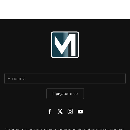
Пријавете се
Со Вашата регистрација, неделно ќе добивате е-порака