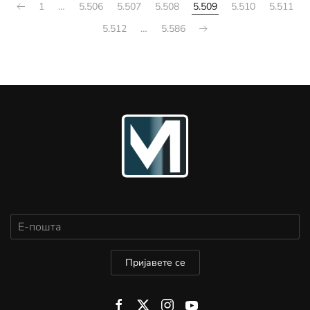
1
…
5.506
5.507
5.508
5.509
5.510
5.511
5.512
…
5.586
Пријавете се