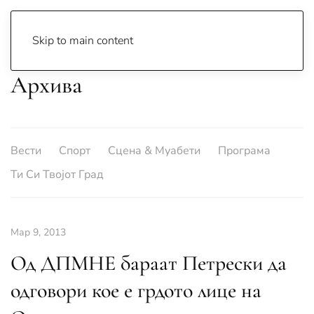
Skip to main content
Архива
Вести
Спорт
Сцена & Муабети
Програма
Ти Си Твојот Град
Мар 9, 2013
Од ДПМНЕ бараат Петрески да
одговори кое е грдото лице на