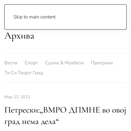
Skip to main content
Архива
Вести
Спорт
Сцена & Муабети
Програма
Ти Си Твојот Град
Мар 13, 2013
Петрески:„ВМРО ДПМНЕ во овој
град нема дела“