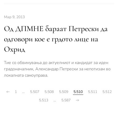
Мар 9, 2013
Од ДПМНЕ бараат Петрески да
одговори кое е грдото лице на
Охрид
Тие со обвинувања до актуелниот и кандидат за иден
градоначалник, Александар Петрески за непотизам во
локалната самоуправа.
1
…
5.507
5.508
5.509
5.510
5.511
5.512
5.513
…
5.587