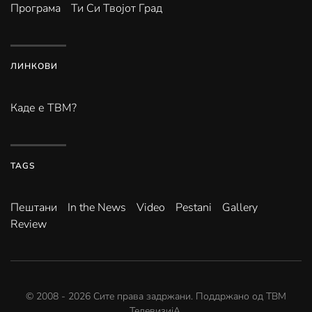
Програма
Ти Си Твојот Град
ЛИНКОВИ
Каде е ТВМ?
TAGS
Пештани
In the News
Video
Pestani
Gallery
Review
© 2008 -
2026
Сите права задржани. Поддржано од
ТВМ
ТелевизијА
.