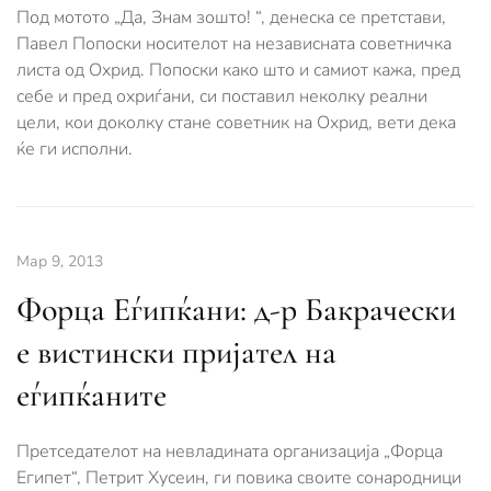
Под мотото „Да, Знам зошто! “, денеска се претстави,
Павел Попоски носителот на независната советничка
листа од Охрид. Попоски како што и самиот кажа, пред
себе и пред охриѓани, си поставил неколку реални
цели, кои доколку стане советник на Охрид, вети дека
ќе ги исполни.
Мар 9, 2013
Форца Еѓипќани: д-р Бакрачески
е вистински пријател на
еѓипќаните
Претседателот на невладината организација „Форца
Египет“, Петрит Хусеин, ги повика своите сонародници