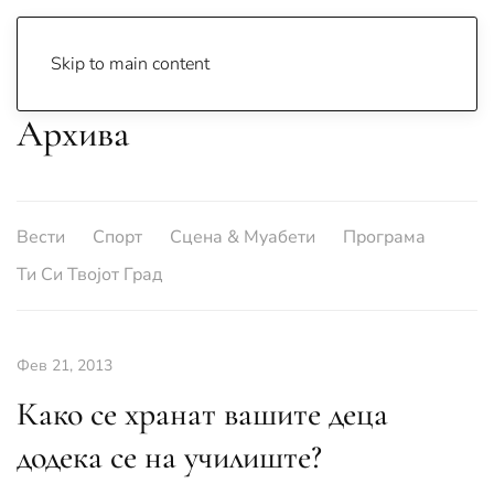
Skip to main content
Архива
Вести
Спорт
Сцена & Муабети
Програма
Ти Си Твојот Град
Фев 21, 2013
Како се хранат вашите деца
додека се на училиште?