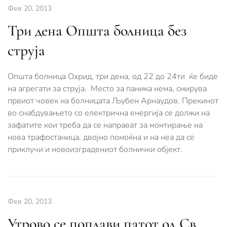
Фев 20, 2013
Три дена Општа болница без
струја
Општа болница Охрид, три дена, од 22 до 24ти ќе биде
на агрегати за струја. Место за паника нема, смирува
првиот човек на болницата Љубен Арнаудов. Прекинот
во снабдувањето со електрична енергија се должи на
зафатите кои треба да се направат за монтирање на
нова трафостаница, двојно помоќна и на неа да се
приклучи и новоизградениот болнички објект.
Фев 20, 2013
Утрово се поплави патот од Св.