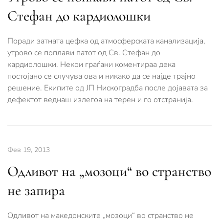
Стефан до кардиолошки
Поради затната цефка од атмосферската канализација,
утрово се поплави патот од Св. Стефан до
кардиолошки. Некои граѓани коментираа дека
постојано се случува ова и никако да се најде трајно
решение. Екипите од ЈП Нискоградба после дојавата за
дефектот веднаш излегоа на терен и го отстранија.
Фев 19, 2013
Одливот на „мозоци“ во странство
не запира
Одливот на македонските „мозоци“ во странство не