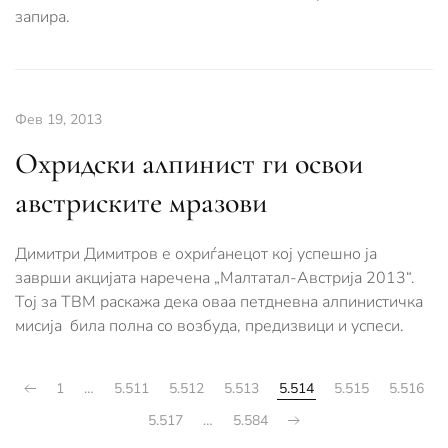
запира.
Фев 19, 2013
Охридски алпинист ги освои
австриските мразови
Димитри Димитров е охриѓанецот кој успешно ја
заврши акцијата наречена „Малтатал-Австрија 2013“.
Тој за ТВМ раскажа дека оваа петдневна алпинистичка
мисија била полна со возбуда, предизвици и успеси.
1
…
5.511
5.512
5.513
5.514
5.515
5.516
5.517
…
5.584