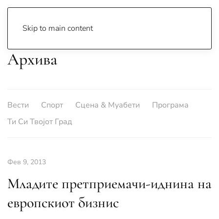
Skip to main content
Архива
Вести
Спорт
Сцена & Муабети
Програма
Ти Си Твојот Град
Фев 9, 2013
Младите претприемачи-иднина на
европскиот бизнис