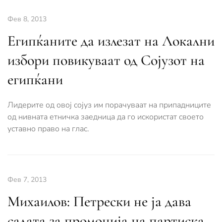
Фев 8, 2013
Египќаните да излезат на Локални
избори повикуваат од Сојузот на
египќани
Лидерите од овој сојуз им порачуваат на припадниците
од нивната етничка заедница да го искористат своето
уставно право на глас.
Фев 7, 2013
Михаилов: Петрески не ја дава
салата за промоција на партиска