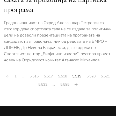
програма
Градоначалникот на Охрид Александар Петрески со
изговор дека спортската сала не се издава за политички
цели не дозволи презентацијата на програмата на
кандидатот за градоначалник од редовите на ВМРО –
ДПМНЕ, Др Никола Бакрачески, да се одржи во
Спортскиот центар „Билјанини извори“, реагира првиот
човек на Охридскиот комитет Атанаско Михаилов.
1
…
5.516
5.517
5.518
5.519
5.520
5.521
5.522
…
5.585