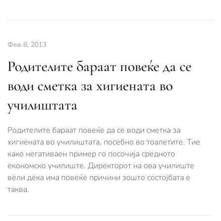
Фев 8, 2013
Родителите бараат повеќе да се
води сметка за хигиената во
училиштата
Родителите бараат повеќе да се води сметка за
хигиената во училиштата, посебно во тоалетите. Тие
како негативаен пример го посочија средното
економско училиште. Директорот на ова училиште
вели дека има повеќе причини зошто состојбата е
таква.