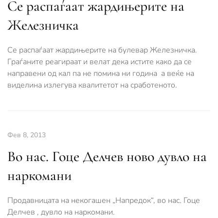
Се распаѓаат жардињерите на
Железничка
Се распаѓаат жардињерите на булевар Железничка.
Граѓаните реагираат и велат дека истите како да се
направени од кал па не помина ни година а веќе на
виделина излегува квалитетот на сработеното.
Фев 8, 2013
Во нас. Гоце Делчев ново дувло на
наркомани
Продавницата на некогашен „Напредок“, во нас. Гоце
Делчев , дувло на наркомани.