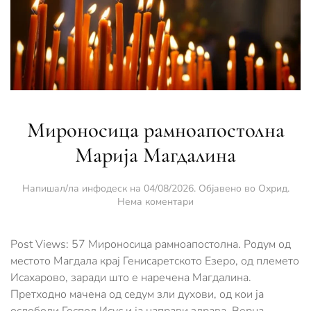
Мироносица рамноапостолна
Марија Магдалина
Напишал/ла
инфодеск
на
04/08/2026
. Објавено во
Охрид
.
за
Нема коментари
Мироносица
рамноапостолна
Марија
Post Views: 57 Мироносица рамноапостолна. Родум од
Магдалина
местото Магдала крај Генисаретското Езеро, од племето
Исахарово, заради што е наречена Магдалина.
Претходно мачена од седум зли духови, од кои ја