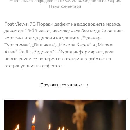
Напишал/ла
инфодеск
на
04/08/2026
. Објавено во
Охрид
.
за
Нема коментари
Неколку
улици
во
Post Views: 73 Поради дефект на водоводната мрежа,
Охрид
денес од 10:00 часот, неколку часа без вода ќе останат
денес
корисниците од делови на улиците „Булевар
неколку
Туристичка“, „Галичица“, „Никола Карев“ и „Мирче
часа
ќе
Ацев“.Од ЈП „Водовод“ – Охрид информираат дека
бидат
нивни екипи се на терен и интензивно работат на
без
отстранување на дефектот.
вода
Продолжи со читање