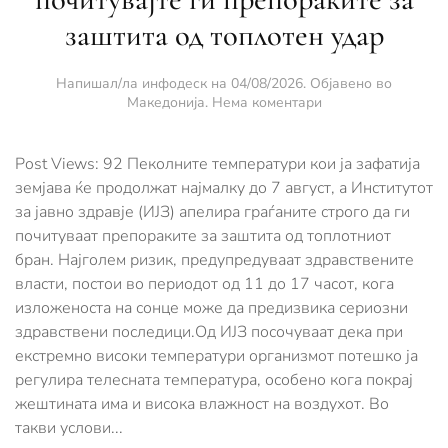
заштита од топлотен удар
Напишал/ла
инфодеск
на
04/08/2026
. Објавено во
за
Македонија
.
Нема коментари
Пеколни
горештини
до
Post Views: 92 Пеколните температури кои ја зафатија
7
земјава ќе продолжат најмалку до 7 август, а Институтот
август,
за јавно здравје (ИЈЗ) апелира граѓаните строго да ги
почитувајте
почитуваат препораките за заштита од топлотниот
ги
препораките
бран. Најголем ризик, предупредуваат здравствените
за
власти, постои во периодот од 11 до 17 часот, кога
заштита
изложеноста на сонце може да предизвика сериозни
од
топлотен
здравствени последици.Од ИЈЗ посочуваат дека при
удар
екстремно високи температури организмот потешко ја
регулира телесната температура, особено кога покрај
жештината има и висока влажност на воздухот. Во
такви услови...