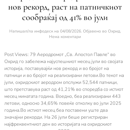
нов рекорд, раст на патничкиот
сообраќај од 41% во јули
Напишал/ла
инфодеск
на
04/08/2026
. Објавено во
Охрид
.
за
Нема коментари
Охридскиот
аеродром
постави
Post Views: 79 Аеродромот „Св. Апостол Павле“ во
нов
Охрид го забележа најуспешниот месец јули во својата
рекорд,
историја, поставувајќи нов рекорд и во бројот на
раст
патници и во бројот на реализирани летови.Во текот на
на
патничкиот
јули, охридскиот аеродром опслужи 52,544 патници,
сообраќај
што претставува раст од 41,21% во споредба со истиот
од
месец минатата година. Воедно, беа реализирани 443
41%
во
летови, односно 34,65% повеќе отколку во јули 2025
јули
година.Во истиот месец беа поставени уште два
значајни рекорди. На 26 јули беше регистриран
најфреквентниот ден во историјата на охридскиот