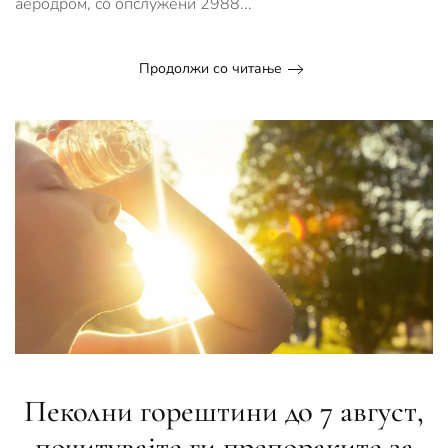
аеродром, со опслужени 2988...
Продолжи со читање
Пеколни горештини до 7 август,
почитувајте ги препораките за