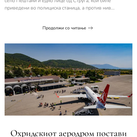
село Пештани и едно лице од Струга, кои биле
25
мрежи
приведени во полициска станица, а против нив...
Продолжи со читање
Охридскиот аеродром постави