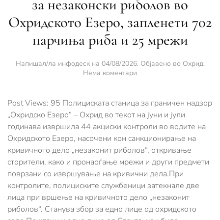
за незаконски риболов во
Охридското Езеро, запленети 702
парчиња риба и 25 мрежи
Напишал/ла
инфодеск
на
04/08/2026
. Објавено во
Охрид
.
за
Нема коментари
Извршени
44
акциски
Post Views: 95 Полициската станица за граничен надзор
контроли
„Охридско Езеро“ – Охрид во текот на јуни и јули
за
годинава извршила 44 акциски контроли во водите на
незаконски
Охридското Езеро, насочени кон санкционирање на
риболов
во
кривичното дело „незаконит риболов“, откривање
Охридското
сторители, како и пронаоѓање мрежи и други предмети
Езеро,
поврзани со извршување на кривични дела.При
запленети
702
контролите, полициските службеници затекнале две
парчиња
лица при вршење на кривичното дело „незаконит
риба
риболов“. Станува збор за едно лице од охридското
и