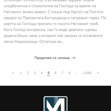
ослободи Господ Исус и ја направи здрава. Верна
следбеничка и служителка на Господа за време на
Неговиот земен живот. Стоеше под Крстот на Голгота
заедно со Пресветата Богородица и тагуваше горко. По
смртта на Господа трипати го посети Неговиот гроб.
Кога Господ воскресна, таа Го виде двапати: еднаш
додека беше сама, а вториот пат заедно со останатите
жени Мироносици. Отпатува во...
Продолжи со читање
1
2
3
4
5
6
7
8
…
1.846