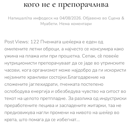
кого не е препорачлива
Напишал/ла
инфодеск
на
04/08/2026
. Објавено во
Сцена &
за
Муабети
.
Нема коментари
Во
кој
период
Post Views: 122 Пченката шеќерка е еден од
од
омилените летни оброци, а најчесто се консумира како
денот
ужина на плажа или при прошетка. Сепак, сè повеќе
е
нутриционисти препорачуваат да се јаде во утринските
најдобро
да
часови, кога организмот може најдобро да ги искористи
се
нејзините хранливи состојки.Благодарение на
јаде
сложените јаглехидрати, пченката постепено
пченка
и
ослободува енергија и обезбедува чувство на ситост во
за
текот на целото претпладне. За разлика од индустриски
кого
преработените пецива и засладените житарки, таа не
не
предизвикува нагли промени на нивото на шеќер во
е
препорачлива
крвта, што помага да се избегнат...