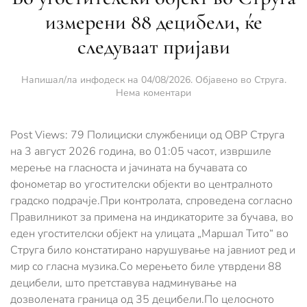
измерени 88 децибели, ќе
следуваат пријави
Напишал/ла
инфодеск
на
04/08/2026
. Објавено во
Струга
.
за
Нема коментари
Во
угостителски
објект
Post Views: 79 Полициски службеници од ОВР Струга
во
на 3 август 2026 година, во 01:05 часот, извршиле
Струга
мерење на гласноста и јачината на бучавата со
измерени
фонометар во угостителски објекти во централното
88
децибели,
градско подрачје.При контролата, спроведена согласно
ќе
Правилникот за примена на индикаторите за бучава, во
следуваат
еден угостителски објект на улицата „Маршал Тито“ во
пријави
Струга било констатирано нарушување на јавниот ред и
мир со гласна музика.Со мерењето биле утврдени 88
децибели, што претставува надминување на
дозволената граница од 35 децибели.По целосното