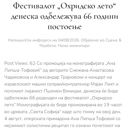
Фестивалот „Охридско лето“
денеска одбележува 66 години
постоење
Напишал/ла
инфодеск
на
04/08/2026
. Објавено во
Сцена &
за
Муабети
.
Нема коментари
Фестивалот
„Охридско
лето“
Post Views: 62 Со промоција на монографијата „Ана
денеска
Липша-Тофовиќ” од авторите Снежана Анастасова
одбележува
Чадиковска и Александар Трајковски и концерт на
66
израелскиот машки сопран/контратенор Мајан Лихт и
години
постоење
полскиот пијанист Пшемен Виницки, денеска ќе биде
одбележан 66.роденден на фестивалот „Охридско
лето“.Монографијата ќе биде промовирана во 19 часот
во црквата „Света Софија“ каде што токму на овој ден,
4 август, оперската примадона Ана Липша Тофовиќ со
нејзиниот солистички рецитал го означи почетокот на