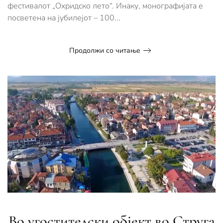
фестивалот „Охридско лето“. Инаку, монографијата е
посветена на јубилејот – 100...
Продолжи со читање
Во угостителски објект во Струга