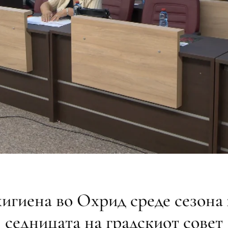
игиена во Охрид среде сезона
седницата на градскиот совет