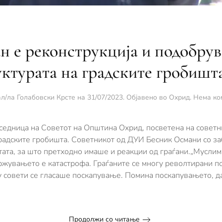
н е реконструкција и подобру
ктурата на градските гробишт
л/ла
Голабовски Крсте
на
31/07/2023
. Објавено во
Охрид
.
Нема ко
 седница на Советот на Општина Охрид, посветена на советн
 градските гробишта. Советникот од ДУИ Бесник Османи со за
ата, за што претходно имаше и реакции од граѓани.„Муслим
држувањето е катастрофа. Граѓаните се многу револтирани п
 совети се гласаше поскапување. Помина поскапувањето, д
Продолжи со читање