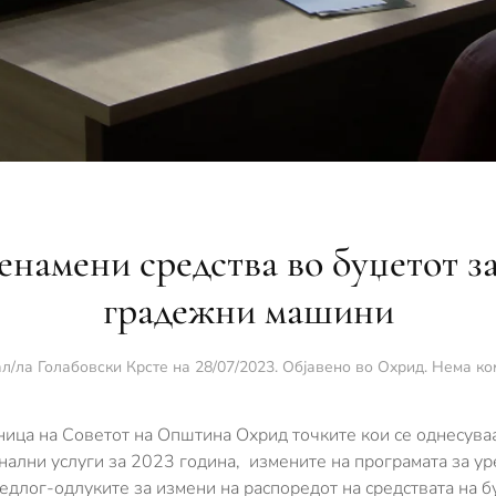
енамени средства во буџетот за
градежни машини
л/ла
Голабовски Крсте
на
28/07/2023
. Објавено во
Охрид
.
Нема ко
дница на Советот на Општина Охрид точките кои се однесува
нални услуги за 2023 година, измените на програмата за у
едлог-одлуките за измени на распоредот на средствата на б