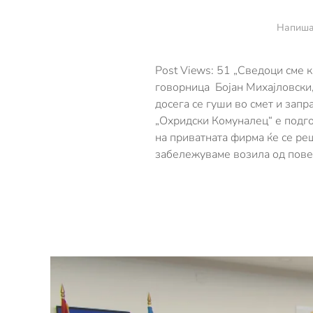
Напиша
Post Views: 51 „Сведоци сме к
говорница Бојан Михајловски
досега се гуши во смет и запр
„Охридски Комуналец“ е подго
на приватната фирма ќе се ре
забележуваме возила од повеќ