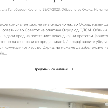
л/ла
Голабовски Крсте
на
28/07/2023
. Објавено во
Охрид
.
Нема ко
аков комунален хаос не има снајдено нас во Охрид, изјави 
, советник во Советот на општина Охрид од СДСМ. Обвини 
аша дали пред најпосетениот викенд кој ни претстои, јавнот
твено да се справи со предизвикот?„И покрај вашите убеду
ши комуналниот хаос во Охрид, не можеме да забележиме не
е...
Продолжи со читање