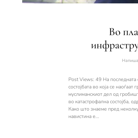
Во пла
инфрастру
Напиша
Post Views: 49 На последната
состојбата во која се наоѓаат
муслиманскиот дел од гробишт
во катастрофална состојба, о
Како што знаеме пред неколку
навистина е...