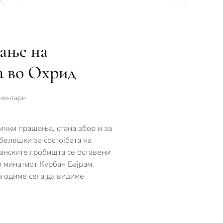
вање на
а во Охрид
за
ментари
Во
план
е реконструкција
ички прашања, стана збор и за
и
белешки за состојбата на
подобрување
анските гробишта се оставени
на
о минатиот Курбан Бајрам.
инфраструктурата
на
а одиме сега да видиме
градските
гробишта
во
Охрид