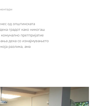
за
ментари
Комуналната
хигиена
во
денес од општинската
Охрид
дека градот како никогаш
среде
о комунално претпријатие
сезона
вања дека со изнајмувањето
жешка
тема
која разлика, ама
на
седницата
на
градскиот
совет