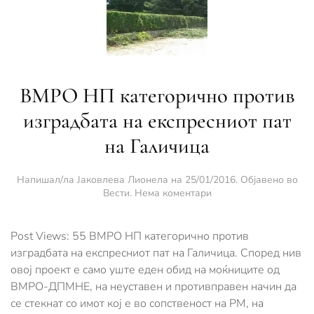
ВМРО НП категорично против
изградбата на експресниот пат
на Галичица
Напишал/ла
Јаковлева Лионела
на
25/01/2016
. Објавено во
за
Вести
.
Нема коментари
ВМРО
НП
категорично
Post Views: 55 ВМРО НП категорично против
против
изградбата на експресниот пат на Галичица. Според нив
изградбата
овој проект е само уште еден обид на моќниците од
на
ВМРО-ДПМНЕ, на неуставен и противправен начин да
експресниот
пат
се стекнат со имот кој е во сопственост на РМ, на
на