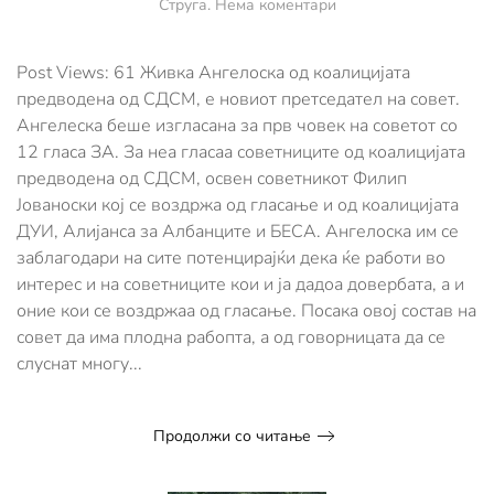
за
Струга
.
Нема коментари
Живка
Ангелоска
е
Post Views: 61 Живка Ангелоска од коалицијата
новиот
предводена од СДСМ, е новиот претседател на совет.
претседател
Ангелеска беше изгласана за прв човек на советот со
на
12 гласа ЗА. За неа гласаа советниците од коалицијата
советот
на
предводена од СДСМ, освен советникот Филип
град
Јованоски кој се воздржа од гласање и од коалицијата
Охрид
ДУИ, Алијанса за Албанците и БЕСА. Ангелоска им се
заблагодари на сите потенцирајќи дека ќе работи во
интерес и на советниците кои и ја дадоа довербата, а и
оние кои се воздржаа од гласање. Посака овој состав на
совет да има плодна рабопта, а од говорницата да се
слуснат многу...
Продолжи со читање