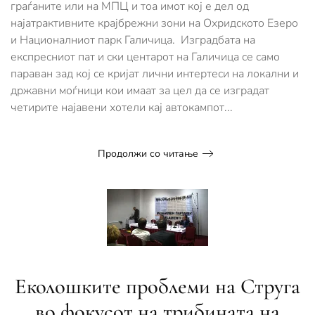
граѓаните или на МПЦ и тоа имот кој е дел од
Галичица
најатрактивните крајбрежни зони на Охридското Езеро
и Националниот парк Галичица. Изградбата на
експресниот пат и ски центарот на Галичица се само
параван зад кој се кријат лични интертеси на локални и
државни моѓници кои имаат за цел да се изградат
четирите најавени хотели кај автокампот...
Продолжи со читање
Еколошките проблеми на Струга
во фокусот на трибината на