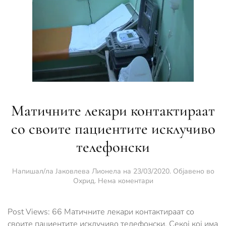
Матичните лекари контактираат
со своите пациентите исклучиво
телефонски
Напишал/ла
Јаковлева Лионела
на
23/03/2020
. Објавено во
за
Охрид
.
Нема коментари
Матичните
лекари
контактираат
Post Views: 66 Матичните лекари контактираат со
со
своите пациентите исклучиво телефонски. Секој кој има