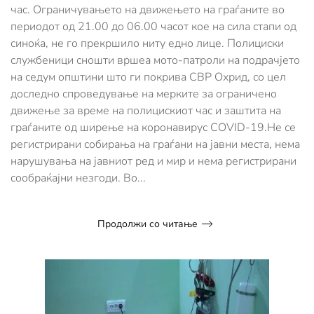
полицискиот
час. Oграничувањето на движењето на граѓаните во
час
периодот од 21.00 до 06.00 часот кое на сила стапи од
синоќа, не го прекршило ниту едно лице. Полициски
службеници сношти вршеа мото-патроли на подрачјето
на седум општини што ги покрива СВР Охрид, со цел
доследно спроведување на мерките за ограничено
движење за време на полицискиот час и заштита на
граѓаните од ширење на коронавирус COVID-19.Не се
регистрирани собирања на граѓани на јавни места, нема
нарушувања на јавниот ред и мир и нема регистрирани
сообраќајни незгоди. Во...
Продолжи со читање