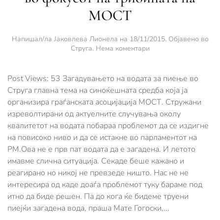
МОСТ
Напишал/ла
Јаковлева Лионела
на
18/11/2015
. Објавено во
за
Струга
.
Нема коментари
Еколошките
проблеми
на
Post Views: 53 Загадувањето на водата за пиење во
Струга
Струга главна тема на синоќешната средба која ја
во
организира граѓанската асоцијација МОСТ. Стружани
фокусот
изреволтирани од актуелните случувања околу
на
трибината
квалитетот на водата побараа проблемот да се издигне
на
на повисоко ниво и да се истакне во парламентот на
МОСТ
РМ.Ова не е прв пат водата да е загадена. И летото
имавме слична ситуација. Секаде беше кажано и
реагирано но никој не превзеде ништо. Нас не не
интересира од каде доаѓа проблемот туку бараме под
итно да биде решен. Па до кога ќе бидеме труени
пиејќи загадена вода, праша Мате Гогоски,...