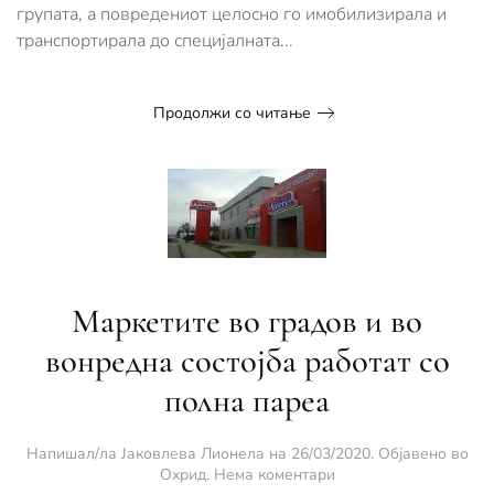
групата, а повредениот целосно го имобилизирала и
транспортирала до специјалната...
Продолжи со читање
Маркетите во градов и во
вонредна состојба работат со
полна пареа
Напишал/ла
Јаковлева Лионела
на
26/03/2020
. Објавено во
за
Охрид
.
Нема коментари