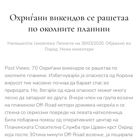
Охриѓани викендов се рашетаа
по околните планини
Напишал/ла
Јаковлева Лионела
на
30/03/2020
. Објавено во
за
Охрид
.
Нема коментари
Охриѓани
викендов
се
Post Views: 70 Охриѓани викендов се рашетаа по
рашетаа
околните планини. Избегнувајќи ја опасноста од Корона
по
вирусот тие масовно почнаа да бараат спас во
околните
природата. Но, бегајќи од една опасност можат многу
планини
лесно да западнат во друга. Вчера член на група возачи
на планински Off-Road мотори доживеа несреќа и се
стекна со сериозни повреди на левата натколеница.
Била побарана помош од оперативниот центар на
Планинската Спасителна Служба при Црвен крст Охрид
која после 30тина минути Off-Road возење, ја лоцирала