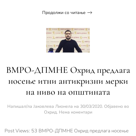
Продолжи со читање
ВМРО-ДПМНЕ Охрид предлага
носење итни антикризни мерки
на ниво на општината
Напишал/ла
Јаковлева Лионела
на
30/03/2020
. Објавено во
за
Охрид
.
Нема коментари
ВМРО-
ДПМНЕ
Охрид
Post Views: 53 ВМРО-ДПМНЕ Охрид предлага носење
предлага