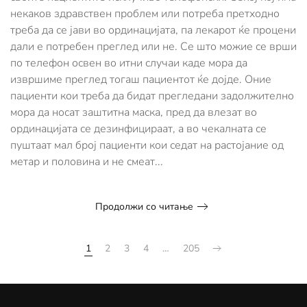
своите
некаков здравствен проблем или потреба претходно
пациентите
треба да се јави во ординацијата, па лекарот ќе процени
исклучиво
телефонски
дали е потребен преглед или не. Се што можие се врши
по телефон освен во итни случаи каде мора да
извршиме преглед тогаш пациентот ќе дојде. Оние
пациенти кои треба да бидат прегледани задолжително
мора да носат заштитна маска, пред да влезат во
ординацијата се дезинфицираат, а во чекалната се
пуштаат мал број пациенти кои седат на растојание од
метар и половина и не смеат...
Продолжи со читање
1
2
3
4
…
205