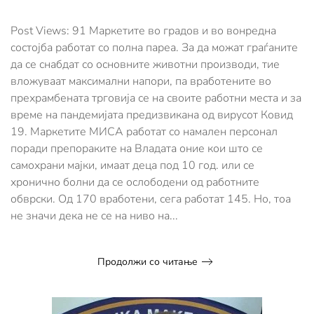
Маркетите
во
градов
Post Views: 91 Маркетите во градов и во вонредна
и
состојба работат со полна пареа. За да можат граѓаните
во
да се снабдат со основните животни производи, тие
вонредна
вложуваат максимални напори, па вработените во
состојба
работат
прехрамбената трговија се на своите работни места и за
со
време на пандемијата предизвикана од вирусот Ковид
полна
19. Маркетите МИСА работат со намален персонал
пареа
поради препораките на Владата оние кои што се
самохрани мајки, имаат деца под 10 год. или се
хронично болни да се ослободени од работните
обврски. Од 170 вработени, сега работат 145. Но, тоа
не значи дека не се на ниво на...
Продолжи со читање