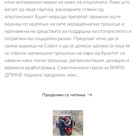
итни антикризни мерки на ниво на општината. Како што
носење
велат од оваа партија, расходните ставки од
итни
општинскиот буџет мора да претрпат промени уште
антикризни
мерки
веднаш со кратење на сите нерационални трошоци и
на
пренамена на средствата за поддршка на стопанството и
ниво
сограѓани во социјален ризик. Предлаат итно да се
на
општината
свика седница на Совет и да се донесе одлука со која ќе
се спречи натамошно трошење на пари од буџетот за
намени како патни трошоци, репрезентации, донации и
времени вработувања. Советничката група на ВМРО-
ДПМНЕ поднесе предлози, кои...
Продолжи со читање