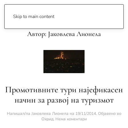
Skip to main content
Автор:
Јаковлева Лионела
Промотивните тури најефикасен
начин за развој на туризмот
Напишал/ла
Јаковлева Лионела
на
19/11/2014
. Објавено во
за
Охрид
.
Нема коментари
Промотивните