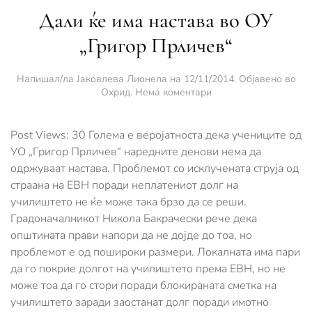
Дали ќе има настава во ОУ
„Григор Прличев“
Напишал/ла
Јаковлева Лионела
на
12/11/2014
. Објавено во
за
Охрид
.
Нема коментари
Дали
ќе
има
Post Views: 30 Голема е веројатноста дека учениците од
настава
УО „Григор Прличев“ наредните денови нема да
во
одржуваат настава. Проблемот со исклучената струја од
ОУ
страана на ЕВН поради неплатениот долг на
„Григор
Прличев“
училиштето не ќе може така брзо да се реши.
Градоначалникот Никола Бакрачески рече дека
општината прави напори да не дојде до тоа, но
проблемот е од пошироки размери. Локалната има пари
да го покрие долгот на училиштето према ЕВН, но не
може тоа да го стори поради блокираната сметка на
училиштето заради заостанат долг поради имотно