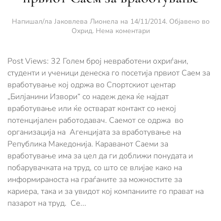
Напишал/ла
Јаковлева Лионела
на
14/11/2014
. Објавено во
за
Охрид
.
Нема коментари
Невработени
охриѓани,
студенти
Post Views: 32 Голем број невработени охриѓани,
и
студенти и ученици денеска го посетија првиот Саем за
ученици
вработување кој одржа во Спортскиот центар
денеска
„Билјанини Извори“ со надеж дека ќе најдат
го
посетија
вработување или ќе остварат контакт со некој
првиот
потенцијален работодавач. Саемот се одржа во
Саем
организација на Агенцијата за вработување на
за
вработување
Република Македонија. Караванот Саеми за
вработување има за цел да ги доближи понудата и
побарувачката на труд, со што се влијае како на
информираноста на граѓаните за можностите за
кариера, така и за увидот кој компаниите го прават на
пазарот на труд. Се...