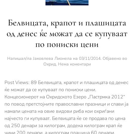
Белвицата, крапот и плашицата
од денес ќе можат да се купуваат
по пониски цени
Напишал/ла
Јаковлева Лионела
на
03/11/2014
. Објавено во
за
Охрид
.
Нема коментари
Белвицата,
крапот
и
Post Views: 89 Белвицата, крапот и плашицата од денес
плашицата
ќе можат да се купуваат по пониски цени.
од
Концесионерот на Oхридското Езеро „Пастрмка 2012“
денес
по повод претстојните православни празници и слави ја
ќе
можат
намали цената на овие видови риба кои охриѓани
да
најчесто ги купуваат. Белвицата ќе се продава по цена
се
од 250 денари за килограм, додека килограм крап ќе
купуваат
по
чини 200 денари, а килограм плашица 60 денари.