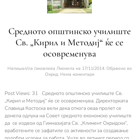
Средното општинско училиште
Св. „Кирил и Методиј“ ќе се
осовременува
Напишал/ла
Јаковлева Лионела
на
17/11/2014
. Објавено во
за
Охрид
.
Нема коментари
Средното
општинско
училиште
Post Views: 31 Средното општинско училиште Св.
Св.
„Кирил и Методиј“ ќе се осовременува. Директорката
„Кирил
Славица Костоска вели дека откога оваа пролет се
и
донела одлука на Совет средното економско училиште
Методиј“
ќе
да се издвои од Гимназијата Св. „Климент Охридски“,
се
вработените се зафатиле со активности за создавање
осовременува
подобри услови за работа. Уште во летниот период со