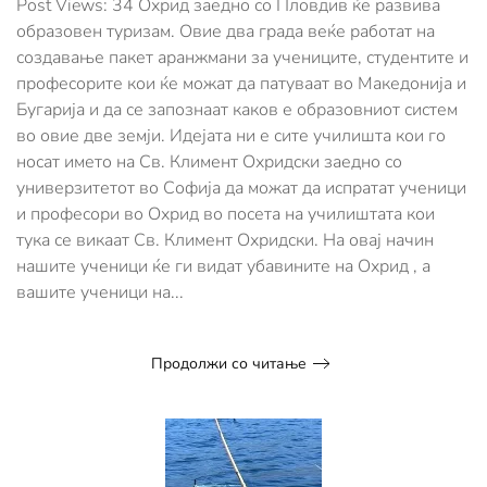
Post Views: 34 Охрид заедно со Пловдив ќе развива
Пловдив
образовен туризам. Овие два града веќе работат на
ќе
создавање пакет аранжмани за учениците, студентите и
развива
професорите кои ќе можат да патуваат во Македонија и
образовен
туризам
Бугарија и да се запознаат каков е образовниот систем
во овие две земји. Идејата ни е сите училишта кои го
носат името на Св. Климент Охридски заедно со
универзитетот во Софија да можат да испратат ученици
и професори во Охрид во посета на училиштата кои
тука се викаат Св. Климент Охридски. На овај начин
нашите ученици ќе ги видат убавините на Охрид , а
вашите ученици на...
Продолжи со читање