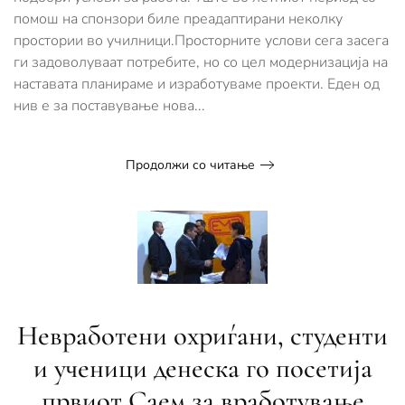
помош на спонзори биле преадаптирани неколку
простории во училници.Просторните услови сега засега
ги задоволуваат потребите, но со цел модернизација на
наставата планираме и изработуваме проекти. Еден од
нив е за поставување нова...
Продолжи со читање
Невработени охриѓани, студенти
и ученици денеска го посетија
првиот Саем за вработување