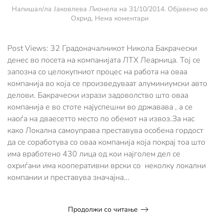
Напишал/ла
Јаковлева Лионела
на
31/10/2014
. Објавено во
за
Охрид
.
Нема коментари
Локалната
воспоставува
комуникација
Post Views: 32 Градоначалникот Никола Бакрачески
со
денес во посета на компанијата ЛТХ Леарница. Тој се
охридските
запозна со целокупниот процес на работа на оваа
компании
компанија во која се произведуваат алуминиумски авто
делови. Бакрачески изрази задоволство што оваа
компанија е во стоте најуспешни во државава , а се
наоѓа на дваесетто место по обемот на извоз.За нас
како Локална самоуправа преставува особена гордост
да се соработува со оваа компанија која покрај тоа што
има вработено 430 лица од кои најголем дел се
охриѓани има кооперативни врски со неколку локални
компании и преставува значајна...
Продолжи со читање