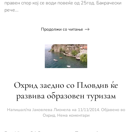
правен спор кој се води повеќе од 25год. Бакрачески
рече...
Продолжи со читање
Охрид заедно со Пловдив ќе
развива образовен туризам
Напишал/ла
Јаковлева Лионела
на
11/11/2014
. Објавено во
за
Охрид
.
Нема коментари
Охрид
заедно
со