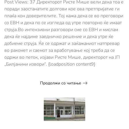
„Билјанини
Post Views: 37 Директорот Ристе Мише вели дека тоа е
извори“
поради заостанатите долгови кое ова претпријатие ги
утре
плаќа кон доверителите. Тој кажа дека се во преговори
ќе
со ЕВН и дека по се изгледа од утре повторно ќе имаат
добие
струја,
струја.Во интензивни разговори сме со ЕВН и мислам
тврди
дека ќе најдиме заедничко решение и дека утре ќе
директорот
добиеме струја. Ќе се одржат и заќажаниот натпревар
Ристе
Мише
во ракомет и саемот за вработување кој треба да се
одржи во петок, изјави Ристе Мише, директорот на ЈП
„Билјанини извори“. {loadposition content9}
Продолжи со читање