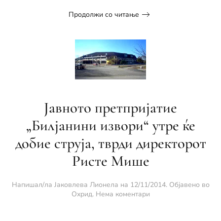
Продолжи со читање
Јавното претпријатие
„Билјанини извори“ утре ќе
добие струја, тврди директорот
Ристе Мише
Напишал/ла
Јаковлева Лионела
на
12/11/2014
. Објавено во
за
Охрид
.
Нема коментари
Јавното
претпријатие