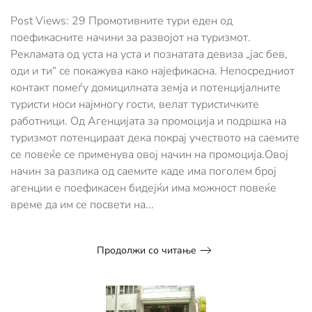
тури
најефикасен
Post Views: 29 Промотивните тури еден од
начин
поефикасните начини за развојот на туризмот.
за
Рекламата од уста на уста и познатата девиза „јас бев,
развој
оди и ти“ се покажува како најефикасна. Непосредниот
на
туризмот
контакт помеѓу домицилната земја и потенцијалните
туристи носи најмногу гости, велат туристичките
работници. Од Агенцијата за промоција и подршка на
туризмот потенцираат дека покрај учеството на саемите
се повеќе се применува овој начин на промоција.Овој
начин за разлика од саемите каде има поголем број
агенции е поефикасен бидејќи има можност повеќе
време да им се посвети на...
Продолжи со читање