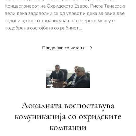
пониски
Концесионерот на Охридското Езеро, Ристе Танасоски
цени
вели дека задоволни се од уловот и дека за овие две
години од кога стопанисуваат со езерото многу е
подобрена состојбата со рибниот...
Продолжи со читање
Локалната воспоставува
комуникација со охридските
компании