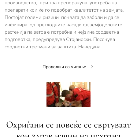
производство, при тоа препорачува употреба на
домат
препарати кои ќе го подобрат квалитетот на земјата.
Постојат големи ризици почвата да заболи и да се
инфицира од претходните насади од земјоделските
растенија па затоа е потребна и нејзина соодветна
подговотка, предупредува Стојаноски. Посочува
соодветни третмани за заштита. Наведува...
Продолжи со читање
Охриѓани се повеќе се свртуваат
кон здрав начин на исхрана