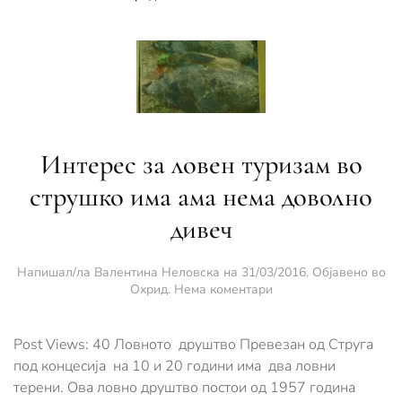
Интерес за ловен туризам во
струшко има ама нема доволно
дивеч
Напишал/ла
Валентина Неловска
на
31/03/2016
. Објавено во
за
Охрид
.
Нема коментари
Интерес
за
ловен
Post Views: 40 Ловното друштво Превезан од Струга
туризам
под концесија на 10 и 20 години има два ловни
во
терени. Ова ловно друштво постои од 1957 година
струшко