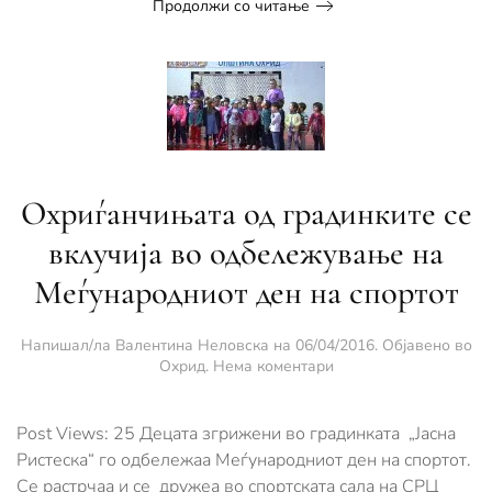
Продолжи со читање
Охриѓанчињата од градинките се
вклучија во одбележување на
Меѓународниот ден на спортoт
Напишал/ла
Валентина Неловска
на
06/04/2016
. Објавено во
за
Охрид
.
Нема коментари
Охриѓанчињата
од
градинките
Post Views: 25 Децата згрижени во градинката „Јасна
се
Ристеска“ го одбележаа Меѓународниот ден на спортот.
вклучија
Се растрчаа и се дружеа во спортската сала на СРЦ
во