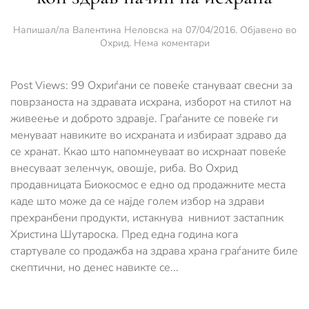
Напишал/ла
Валентина Неловска
на
07/04/2016
. Објавено во
за
Охрид
.
Нема коментари
Охриѓани
се
повеќе
Post Views: 99 Охриѓани се повеќе стануваат свесни за
се
поврзаноста на здравата исхрана, изборот на стилот на
свртуваат
живеење и доброто здравје. Граѓаните се повеќе ги
кон
менуваат навиките во исхраната и избираат здраво да
здрав
начин
се хранат. Ккао што напомнеуваат во исхрнаат повеќе
на
внесуваат зеленчук, овошје, риба. Во Охрид
исхрана
продавницата Биокосмос е едно од продажните места
каде што може да се најде голем избор на здрави
прехранбени продукти, истакнува нивниот застапник
Христина Шутароска. Пред една година кога
стартувале со продажба на здрава храна граѓаните биле
скептични, но денес навикте се...