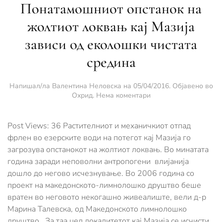
Понатамошниот опстанок на
жолтиот локвањ кај Мазија
зависи од еколошки чистата
средина
Напишал/ла
Валентина Неловска
на
05/04/2016
. Објавено во
за
Охрид
.
Нема коментари
Понатамошниот
опстанок
на
Post Views: 36 Растителниот и механичкиот отпад
жолтиот
фрлен во езерските води на потегот кај Мазија го
локвањ
загрозува опстанокот на жолтиот локвањ. Во минатата
кај
година заради неповолни антропогени влијанија
Мазија
зависи
дошло до негово исчезнување. Во 2006 година со
од
проект на македонското-лимнолошко друштво беше
еколошки
вратен во неговото некогашно живеалиште, вели д-р
чистата
средина
Марина Талевска, од Македонското лимнолошко
друштво. За таа цел локалитетот кај Мазија се исчисти