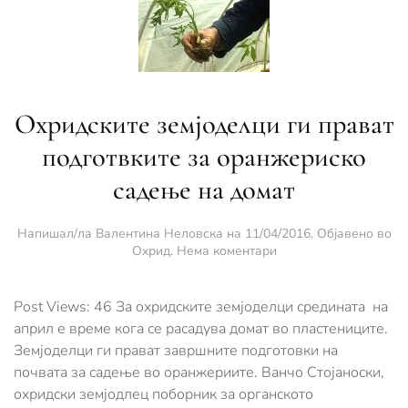
Охридските земјоделци ги прават
подготвките за оранжериско
садење на домат
Напишал/ла
Валентина Неловска
на
11/04/2016
. Објавено во
за
Охрид
.
Нема коментари
Охридските
земјоделци
ги
Post Views: 46 За охридските земјоделци средината на
прават
април е време кога се расадува домат во пластениците.
подготвките
Земјоделци ги прават завршните подготовки на
за
почвата за садење во оранжериите. Ванчо Стојаноски,
оранжериско
садење
охридски земјодлец поборник за органското
на