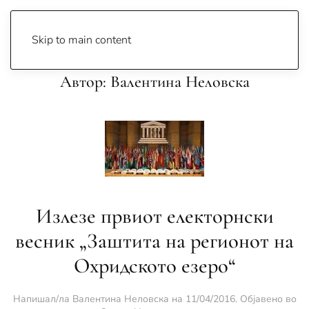
Skip to main content
Автор:
Валентина Неловска
Излезе првиот електорнски
весник „Заштита на регионот на
Охридското езеро“
Напишал/ла
Валентина Неловска
на
11/04/2016
. Објавено во