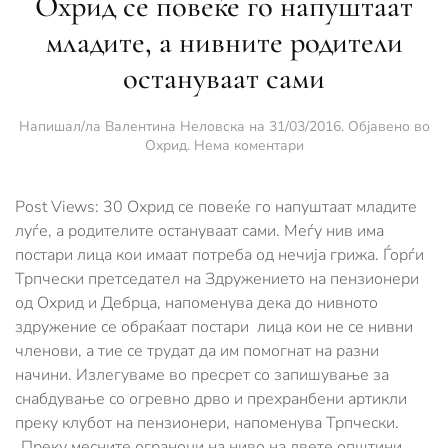
Охрид се повеќе го напуштаат
младите, а нивните родители
остануваат сами
Напишал/ла
Валентина Неловска
на
31/03/2016
. Објавено во
за
Охрид
.
Нема коментари
Охрид
се
повеќе
Post Views: 30 Охрид се повеќе го напуштаат младите
го
луѓе, а родителите остануваат сами. Меѓу нив има
напуштаат
постари лица кои имаат потреба од нечија грижа. Ѓорѓи
младите,
Трпчески претседател на Здружението на пензионери
а
нивните
од Охрид и Дебрца, напоменува дека до нивното
родители
здружение се обраќаат постари лица кои не се нивни
остануваат
членови, а тие се трудат да им помогнат на разни
сами
начини. Излегуваме во пресрет со запишување за
снабдување со огревно дрво и прехранбени артикли
преку клубот на пензионери, напоменува Трпчески.
„Преку месните ограноци на ниво на двете општини