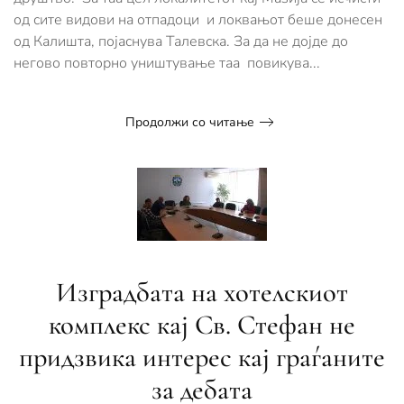
од сите видови на отпадоци и локвањот беше донесен
од Калишта, појаснува Талевска. За да не дојде до
негово повторно уништување таа повикува...
Продолжи со читање
Изградбата на хотелскиот
комплекс кај Св. Стефан не
придзвика интерес кај граѓаните
за дебата