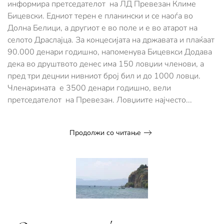
информира претседателот на ЛД Превезан Климе
има
ама
Бицевски. Едниот терен е планински и се наоѓа во
нема
Долна Белици, а другиот е во поле и е во атарот на
доволно
селото Драслајца. За концесијата на државата и плаќаат
дивеч
90.000 денари годишно, напоменува Бицевкси Додава
дека во друштвото денес има 150 ловџии членови, а
пред три децнии нивниот број бил и до 1000 ловци.
Членарината е 3500 денари годишно, вели
претседателот на Превезан. Ловџиите најчесто...
Продолжи со читање