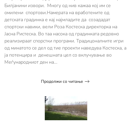
Билјанини извори. Многу од нив кажаа кој им се
одбележување
на
омилени спортови.Намерата на вработените од
Меѓународниот
детската градинка е кај најмладите да созададат
ден
спортски навики, вели Роза Костеска директорка на
на
спортoт
Јасна Ристеска. Во таа насока од градинката редовно
реализираат спорстки програми. Традицоналните игри
од минатото се дел од тие проекти наведува Костеска, а
ја потенцира и денешната цел со вклучување во
Меѓународниот ден на...
Продолжи со читање