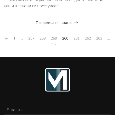
наши членови ги посетуваат...
Продолжи со читање
1
…
257
258
259
260
261
262
263
…
392