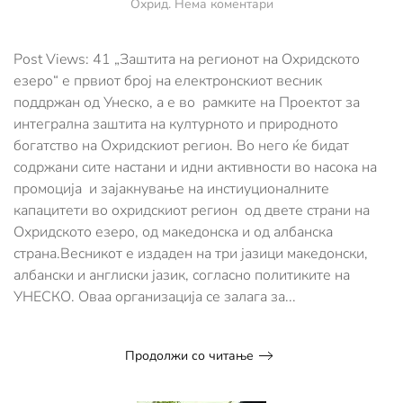
за
Охрид
.
Нема коментари
Излезе
првиот
електорнски
Post Views: 41 „Заштита на регионот на Охридското
весник
езеро“ е првиот број на електронскиот весник
„Заштита
поддржан од Унеско, а е во рамките на Проектот за
на
интегрална заштита на културното и природното
регионот
на
богатство на Охридскиот регион. Во него ќе бидат
Охридското
содржани сите настани и идни активности во насока на
езеро“
промоција и зајакнување на инстиуционалните
капацитети во охридскиот регион од двете страни на
Охридското езеро, од македонска и од албанска
страна.Весникот е издаден на три јазици македонски,
албански и англиски јазик, согласно политиките на
УНЕСКО. Оваа организација се залага за...
Продолжи со читање