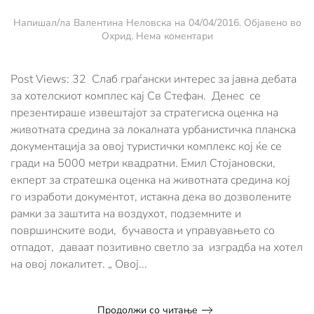
Напишал/ла
Валентина Неловска
на
04/04/2016
. Објавено во
за
Охрид
.
Нема коментари
Изградбата
на
хотелскиот
Post Views: 32 Слaб граѓански интерес за јавна дебата
комплекс
за хотелскиот комплес кај Св Стефан. Денес се
кај
презентираше извештајот за стратегиска оценка на
Св.
животната средина за локалната урбанистичка планска
Стефан
не
документација за овој туристички комплекс кој ќе се
придзвика
гради на 5000 метри квадратни. Емил Стојановски,
интерес
екперт за стратешка оценка на животната средина кој
кај
граѓаните
го изработи документот, истакна дека во дозволените
за
рамки за заштита на воздухот, подземните и
дебата
површинските води, бучавоста и управуавњето со
отпадот, даваат позитивно светло за изградба на хотел
на овој локалитет. „ Овој...
Продолжи со читање