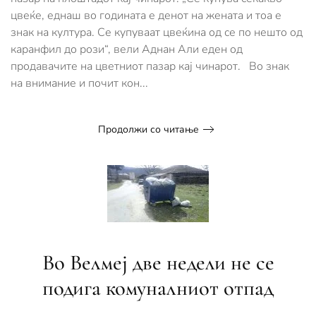
цвеќе, еднаш во годината е денот на жената и тоа е
знак на култура. Се купуваат цвеќина од се по нешто од
каранфил до рози“, вели Аднан Али еден од
продавачите на цветниот пазар кај чинарот. Во знак
на внимание и почит кон...
Продолжи со читање
Во Велмеј две недели не се
подига комуналниот отпад