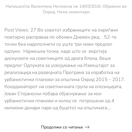
Напишал/ла
Валентина Неловска
на
14/03/2016
. Објавено во
за
Охрид
.
Нема коментари
Oхридските
советници
со
Post Views: 27 Во советот избраниците на охриѓани
жестоки
повторно расправаа по обемен Дневен ред. 52-те
дискусии
точки беа надополнети со уште три нови предлог
ги
одлуки. Најжешка точка, каде што се вкрстија
усвоија
извешатите
дискусиите на советниците од двата блока, беше
за
предлог Одлуката за усвојување на Извештајот за
урбанистичките
реализација на развојната Програма за изработка на
планови
за
урбанистички планови за општина Охрид 2015 – 2017.
2015
Координаторот на советничката група на опозицијата,
-2017
Јован Стојаноски побара објаснување за кои
урбанистички планови и колку се потрошени од 4
милиони денари пари од буџетот на општината....
Продолжи со читање