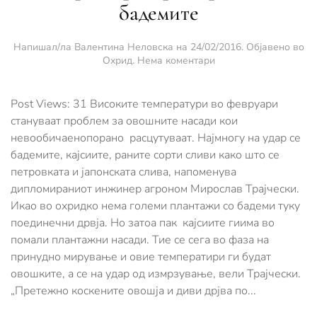
бадемите
Напишал/ла
Валентина Неловска
на
24/02/2016
. Објавено во
за
Охрид
.
Нема коментари
Во
Охрид
предвреме
Post Views: 31 Високите температури во февруари
расцветаa
стануваат проблем за овошните насади кои
бадемите
невообичаенопорано расцутуваат. Најмногу на удар се
бадемите, кајсиите, раните сорти сливи како што се
петровката и јапонската слива, напоменува
дипломираниот инжинер агроном Мирослав Трајчески.
Икао во охридко нема големи плантажи со бадеми туку
поединечни дрвја. Но затоа пак кајсиите гиима во
помали плантажни насади. Тие се сега во фаза на
принудно мирување и овие температири ги будат
овошките, а се на удар од измрзување, вели Трајчески.
„Претежно коскените овошја и диви дрјва по...