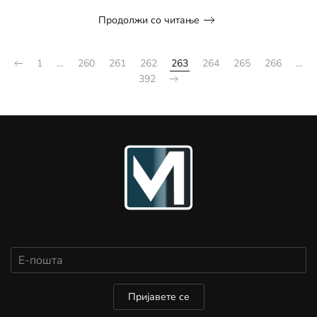
Продолжи со читање
1
…
260
261
262
263
264
265
266
…
392
Пријавете се