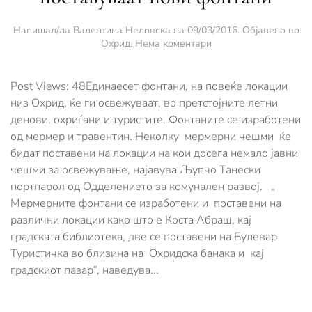
Напишал/ла
Валентина Неловска
на
09/03/2016
. Објавено во
за
Охрид
.
Нема коментари
На
повеќе
локации
Post Views: 48Единаесет фонтани, на повеќе локации
низ
низ Охрид, ќе ги освежуваат, во претстојните летни
Охрид
денови, охриѓани и туристите. Фонтаните се изработени
се
од мермер и травентин. Неколку мермерни чешми ќе
поставуваат
нови
бидат поставени на локации на кои досега немало јавни
фонтани
чешми за освежување, најавува Љупчо Танески
портпарол од Одделението за комунален развој. „
Мермерните фонтани се изработени и поставени на
различни локации како што е Коста Абраш, кај
градската библиотека, две се поставени на Булевар
Туристичка во близина на Охридска банака и кај
градскиот пазар“, наведува...