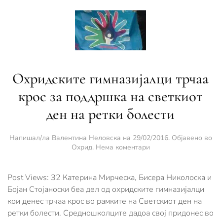
Охридските гимназиjaлци трчаа
крос за поддршка на светкиот
ден на ретки болести
Напишал/ла
Валентина Неловска
на
29/02/2016
. Објавено во
за
Охрид
.
Нема коментари
Охридските
гимназиjaлци
трчаа
Post Views: 32 Катерина Мирческа, Бисера Николоска и
крос
Бојан Стојаноски беа дел од охридските гимназијалци
за
кои денес трчаа крос во рамките на Светскиот ден на
поддршка
ретки болести. Средношколците дадоа свој придонес во
на