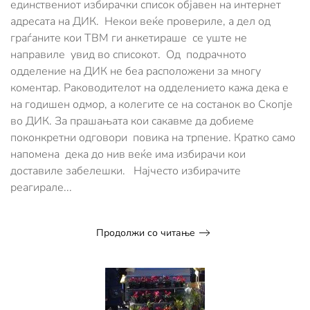
единствениот избирачки список објавен на интернет
ДИК
адресата на ДИК. Некои веќе провериле, а дел од
почнале
граѓаните кои ТВМ ги анкетираше се уште не
да
пристигнуваат
направиле увид во списокот. Од подрачното
забелешки
одделение на ДИК не беа расположени за многу
за
коментар. Раководителот на одделението кажа дека е
избирачкиот
список
на годишен одмор, а колегите се на состанок во Скопје
во ДИК. За прашањата кои сакавме да добиеме
поконкретни одговори повика на трпение. Кратко само
напомена дека до нив веќе има избирачи кои
доставиле забелешки. Најчесто избирачите
реагирале...
Продолжи со читање