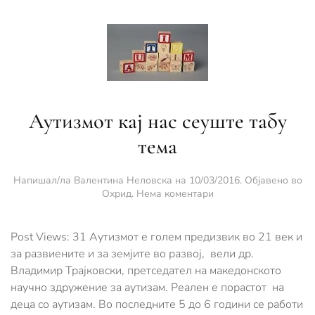
Аутизмот кај нас сеуште табу
тема
Напишал/ла
Валентина Неловска
на
10/03/2016
. Објавено во
за
Охрид
.
Нема коментари
Аутизмот
кај
нас
Post Views: 31 Аутизмот е голем предизвик во 21 век и
сеуште
за развиените и за земјите во развој, вели др.
табу
Владимир Трајковски, претседател на македонското
тема
научно здружение за аутизам. Реален е порастот на
деца со аутизам. Во последните 5 до 6 години се работи