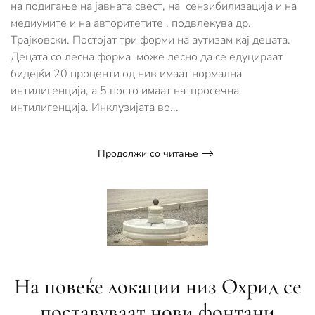
на подигање на јавната свест, на сензибилизација и на
медиумите и на авторитетите , подвлекува др.
Трајковски. Постојат три форми на аутизам кај децата.
Децата со лесна форма може лесно да се едуцираат
бидејќи 20 проценти од нив имаат нормална
интилигенција, а 5 посто имаат натпросечна
интилигенција. Инклузијата во...
Продолжи со читање
На повеќе локации низ Охрид се
поставуваат нови фонтани