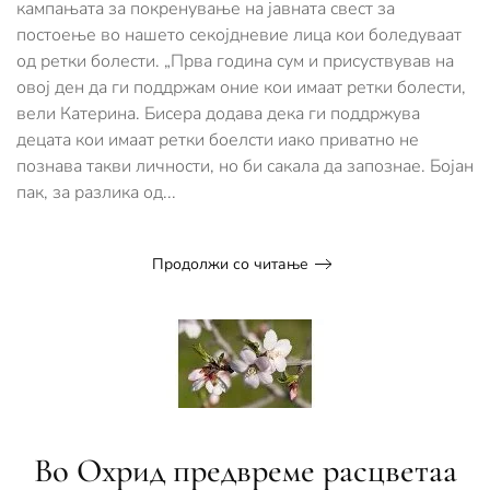
светкиот
кампањата за покренување на јавната свест за
ден
постоење во нашето секојдневие лица кои боледуваат
на
од ретки болести. „Прва година сум и присуствував на
ретки
болести
овој ден да ги поддржам оние кои имаат ретки болести,
вели Катерина. Бисера додава дека ги поддржува
децата кои имаат ретки боелсти иако приватно не
познава такви личности, но би сакала да запознае. Бојан
пак, за разлика од...
Продолжи со читање
Во Охрид предвреме расцветаa