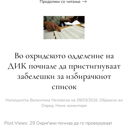
Продолжи со читање
Во охридското одделение на
ДИК почнале да пристигнуваат
забелешки за избирачкиот
список
Напишал/ла
Валентина Неловска
на
09/03/2016
. Објавено во
за
Охрид
.
Нема коментари
Во
охридското
одделение
Post Views: 29 Охриѓани почнаа да го проверуваат
на