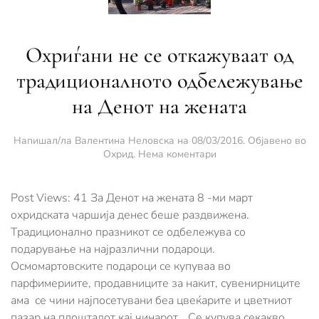
Охриѓани не се откажуваат од
традиционалното одбележување
на Денот на жената
Напишал/ла
Валентина Неловска
на
08/03/2016
. Објавено во
за
Охрид
.
Нема коментари
Охриѓани
не
се
Post Views: 41 За Денот на жената 8 -ми март
откажуваат
охридската чаршија денес беше раздвижена.
од
Традиционално празникот се одбележува со
традиционалното
подарување на најразлични подароци.
одбележување
на
Осмомартовските подароци се купуваа во
Денот
парфимериите, продавниците за накит, сувенирниците
на
ама се чини најпосетувани беа цвеќарите и цветниот
жената
пазар на плоштадот кај чинарот. „Се купува секакво