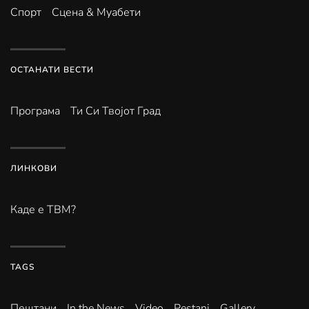
Спорт
Сцена & Муабети
ОСТАНАТИ ВЕСТИ
Програма
Ти Си Твојот Град
ЛИНКОВИ
Каде е ТВМ?
TAGS
Пештани
In the News
Video
Pestani
Gallery