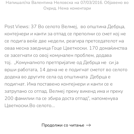
Напишал/ла
Валентина Неловска
на
07/03/2016
. Објавено во
за
Охрид
.
Нема коментари
Во
Велмеј
две
Post Views: 37 Во селото Велмеј, во општина Дебрца,
недели
контејнери и канти за отпад се преполни со смет кој не
не
се подига веќе две недели, реагира претседателот на
се
оваа месна заедница Гоце Цветкоски. 170 домаќинства
подига
комуналниот
се засегнати со овој комунален проблем, додава
отпад
тој. „Комуналното претпријатие од Дебрца не си ја
врши работата, 14 дена не е подигнат сметот во селото
додека во другите села од општината Дебрца е
подигнат. Има поставено контејнери и канти се е
затрупано со отпад. Велмеј преку викенд има и преку
200 фамилии па се збира доста отпад“, напоменува
Цветкоски.Во селото...
Продолжи со читање