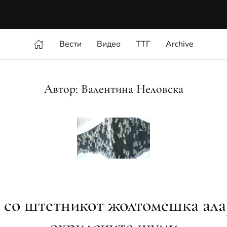
Вести
Видео
ТТГ
Archive
Автор:
Валентина Неловска
а со штетникот жолтомешка ала
охридските шуми