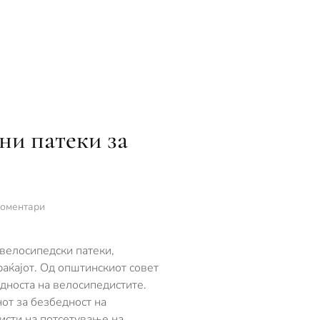
ни патеки за
за
коментари
Охридските
велосипедисти
бараат
 велосипедски патеки,
обележани
аќајот. Од општинскиот совет
патеки
дноста на велосипедистите.
за
нот за безбедност на
возење
листи на потсетување на