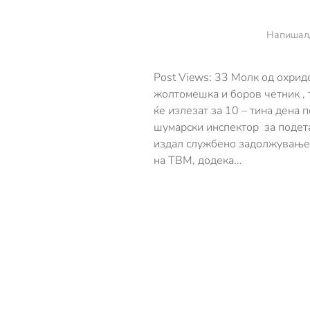
Напишал
Post Views: 33 Молк од охрид
жолтомешка и боров четник , 
ќе излезат за 10 – тина дена 
шумарски инспектор за подет
издал службено задолжување 
на ТВМ, додека...