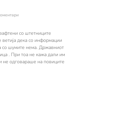
за
коментари
Состојбата
со
штетникот
 зафтени со штетниците
жолтомешка
е ветија дека со информации
алармантна
та со шумите нема. Државниот
во
а . При тоа не кажа дали им
охридските
шуми
и не одговараше на повиците