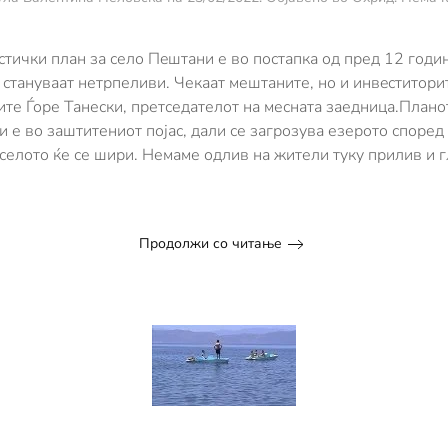
стички план за село Пeштани е во постапка од пред 12 годи
стануваат нетрпеливи. Чекаат мештaните, но и инвeститорите
те Ѓоре Танески, претседателот на месната заедница.Планот
и е во заштитениот појас, дали се загрозува езерото според
селото ќе се шири. Немаме одлив на жители туку прилив и 
Продолжи со читање