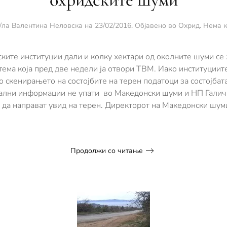
/ла
Валентина Неловска
на
23/02/2016
. Објавено во
Охрид
.
Нема 
ските институции дали и колку хектари од околните шуми се
тема која пред две недели ја отвори ТВМ. Иако институциит
по скенирањето на состојбите на терен податоци за состојба
ални информации не упати во Македонски шуми и НП Галичиц
да направат увид на терен. Директорот на Македонски шум
Продолжи со читање