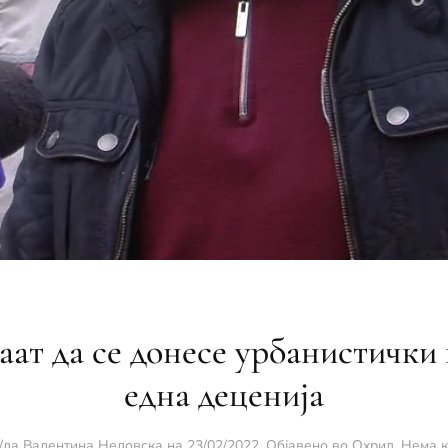
ат да се донесе урбанистички 
една деценија
/ла
Валентина Неловска
на
23/02/2022
. Објавено во
Охрид
.
Нема 