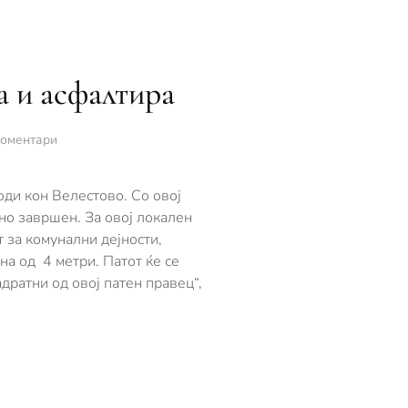
а и асфалтира
за
коментари
Дел
од
патот
оди кон Велестово. Со овој
кон
но завршен. За овој локален
Велестово
 за комунални дејности,
ќе
на од 4 метри. Патот ќе се
се
проширува
дратни од овој патен правец“,
и
асфалтира