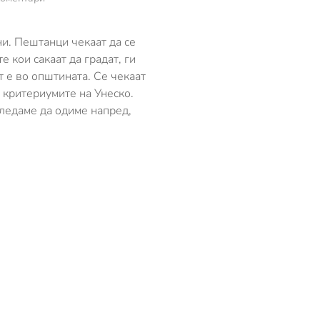
Пештанци
чекаат
да
ни. Пештанци чекаат да се
се
 кои сакаат да градат, ги
донесе
 е во општината. Се чекаат
урбанистички
 критериумите на Унеско.
план
повеќе
гледаме да одиме напред,
од
една
деценија