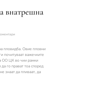
за внатрешна
за
коментари
Педалинките
не
се
шна пловидба. Овие пловни
регулирани
 ги почитуваат важечките
со
на ОО ЦК во чии рамки
Законот
да го прават тоа според
за
внатрешна
не знаат да пливаат, да
пловидба