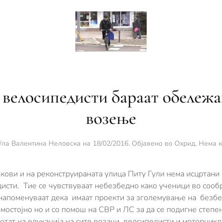
велосипедисти бараат обележа
возење
/ла
Валентина Неловска
на
18/02/2016
. Објавено во
Охрид
.
Нема 
екови и на реконструираната улица Питу Гули нема исцртани
исти. Тие се чувствуваат небезбедно како ученици во сообр
 напоменуваат дека имаат проекти за зголемување на безбе
мостојно но и со помош на СВР и ЛС за да се подигне степе
отат на едукација на сите возачи, велсипедисти и моторцик