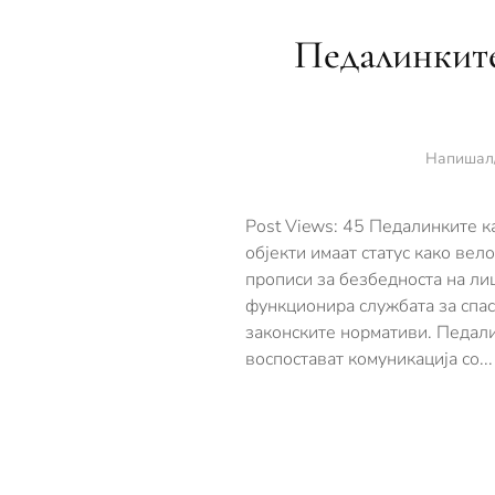
Педалинките
Напишал
Post Views: 45 Педалинките к
објекти имаат статус како ве
прописи за безбедноста на ли
функционира службата за спас
законските нормативи. Педалин
воспостават комуникација со...