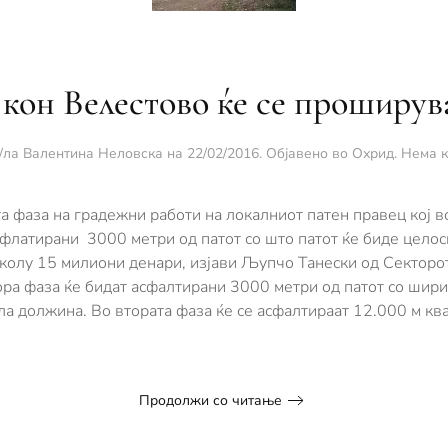
 кон Велестово ќе се проширув
/ла
Валентина Неловска
на
22/02/2016
. Објавено во
Охрид
.
Нема 
та фаза на грaдежни работи на локалниот патен правец кој в
сфлатирани 3000 метри од патот со што патот ќе биде целос
колу 15 милиони денари, изјави Љупчо Танески од Секторот
ора фаза ќе бидат асфалтирани 3000 метри од патот со шири
а должина. Во втората фаза ќе се асфалтираат 12.000 м ква
Продолжи со читање