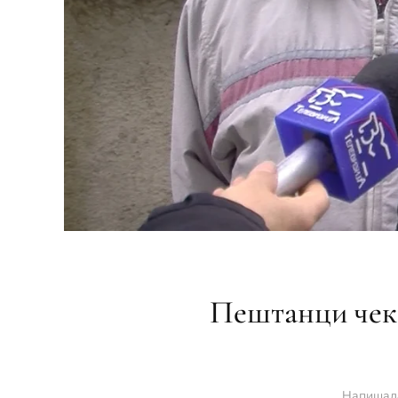
Пештанци чека
Напишал