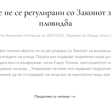
 не се регулирани со Законот 
пловидба
/ла
Валентина Неловска
на
20/07/2021
. Објавено во
Охрид
.
Нема 
ако пловни објекти не се регулирани со Законот за внатре
лосипедите на улица. Лицата кои издаваат педалинки мора да
цата кои ги изнајмуваат, вели Сашо Точков, претседателот 
ување на вода. „Укажуваме на оние кои издаваат педалинки 
ките да не ги издаваат на лица кои се малолетни лица, кои 
Продолжи со читање