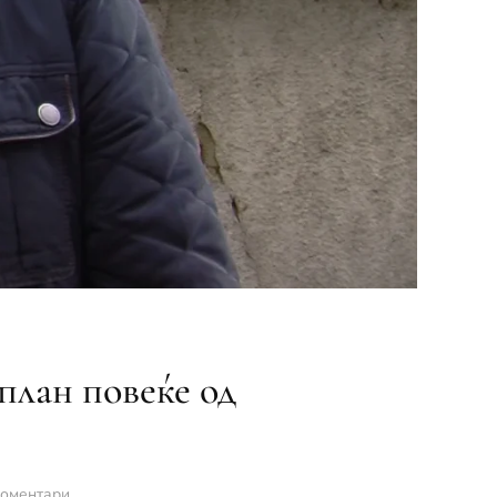
план повеќе од
за
коментари