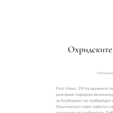
Охридските 
Напишал
Post Views: 29 На кружните т
реагираат охридски велосипед
за безбедност во сообраќајот
Општинскиот совет работел са
учениците во сообраќајот. Раб