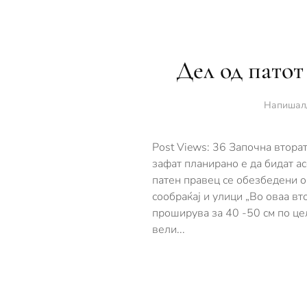
Дел од патот
Напишал
Post Views: 36 Започна втора
зафат планирано е да бидат а
патен правец се обезбедени о
сообраќај и улици „Во оваа вт
проширува за 40 -50 см по цел
вели...