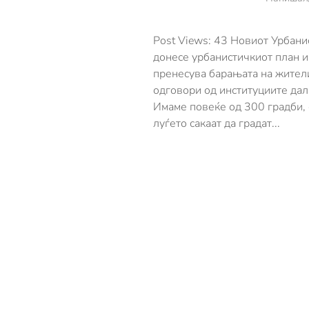
Post Views: 43 Новиот Урбани
донесе урбанистичкиот план и 
пренесува барањата на жители
одговори од институциите дал
Имаме повеќе од 300 градби, 
луѓето сакаат да градат...