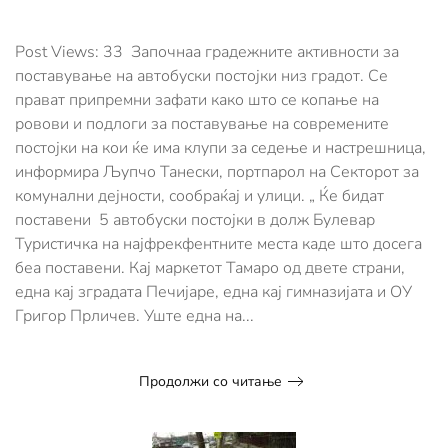
Пет
нови
автобуски
Post Views: 33 Започнаа градежните активности за
постојки
поставување на автобуски постојки низ градот. Се
ќе
прават припремни зафати како што се копање на
има
ровови и подлоги за поставување на современите
на
Булевар
постојки на кои ќе има клупи за седење и настрешница,
Туристичка
информира Љупчо Танески, портпарол на Секторот за
комунални дејности, сообраќај и улици. „ Ќе бидат
поставени 5 автобуски постојки в долж Булевар
Туристичка на најфрекфентните места каде што досега
беа поставени. Кај маркетот Тамаро од двете страни,
една кај зградата Печијаре, една кај гимназијата и ОУ
Григор Прличев. Уште една на...
Продолжи со читање