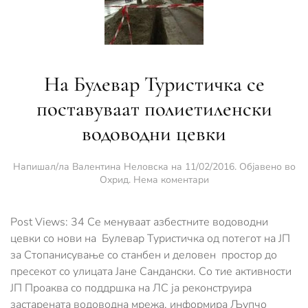
На Булевар Туристичка се
поставуваат полиетиленски
водоводни цевки
Напишал/ла
Валентина Неловска
на
11/02/2016
. Објавено во
за
Охрид
.
Нема коментари
На
Булевар
Туристичка
Post Views: 34 Се менуваат азбестните водоводни
се
цевки со нови на Булевар Туристичка од потегот на ЈП
поставуваат
за Стопанисување со станбен и деловен простор до
полиетиленски
пресекот со улицата Јане Сандански. Со тие активности
водоводни
цевки
ЈП Проаква со поддршка на ЛС ја реконструира
застарената водоводна мрежа, информира Љупчо