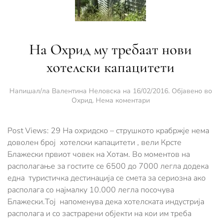
На Охрид му требаат нови
хотелски капацитети
Напишал/ла
Валентина Неловска
на
16/02/2016
. Објавено во
за
Охрид
.
Нема коментари
На
Охрид
му
Post Views: 29 На охридско – струшкото крабржје нема
требаат
доволен број хотелски капацитети , вели Крсте
нови
Блажески првиот човек на Хотам. Во моментов на
хотелски
располагање за гостите се 6500 до 7000 легла додека
капацитети
една туристичка дестинација се смета за сериозна ако
располага со најмалку 10.000 легла посочува
Блажески.Тој напоменува дека хотелската индустрија
располага и со застрарени објекти на кои им треба