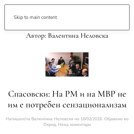
Skip to main content
Автор:
Валентина Неловска
Спасовски: На РМ и на МВР не
им е потребен сензационализам
Напишал/ла
Валентина Неловска
на
16/02/2016
. Објавено во
за
Охрид
.
Нема коментари
Спасовски: