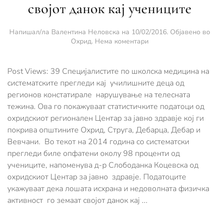
својот данок кај учениците
Напишал/ла
Валентина Неловска
на
10/02/2016
. Објавено во
за
Охрид
.
Нема коментари
Лошата
исхрана
и
Post Views: 39 Специјалистите по школска медицина на
недоволната
систематските прегледи кај училишните деца од
физичка
регионов констатирале нарушување на телесната
активност
тежина. Ова го покажуваат статистичките податоци од
го
земаат
охридскиот регионален Центар за јавно здравје кој ги
својот
покрива општините Охрид, Струга, Дебарца, Дебар и
данок
Вевчани. Во текот на 2014 година со систематски
кај
учениците
прегледи биле опфатени околу 98 проценти од
учениците, напоменува д-р Слободанка Коцевска од
охридскиот Центар за јавно здравје. Податоците
укажуваат дека лошата исхрана и недоволната физичка
активност го земаат својот данок кај ...