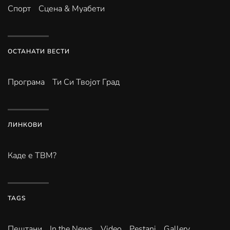
Спорт
Сцена & Муабети
ОСТАНАТИ ВЕСТИ
Програма
Ти Си Твојот Град
ЛИНКОВИ
Каде е ТВМ?
TAGS
Пештани
In the News
Video
Pestani
Gallery