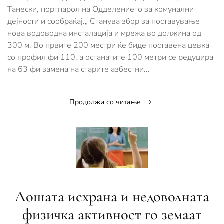
Танески, портпарол на Одделението за комунални
дејности и сообраќај.„ Станува збор за поставување
нова водоводна инсталација и мрежа во должина од
300 м. Во првите 200 местри ќе биде поставена цевка
со профил фи 110, а останатите 100 метри се редуцира
на 63 фи замена на старите азбестни...
Продолжи со читање
Лошата исхрана и недоволната
физичка активност го земаат