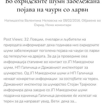
Во охридските шуми забележана
појава на чаури со ларви
Напишал/ла
Валентина Неловска
на
08/02/2016
. Објавено во
за
Охрид
.
Нема коментари
Во
охридските
шуми
Post Views: 32 Ловџии, пчелари и љубители на
забележана
природата информираат дека годинава низ охридските
појава
шуми забележуваат поголема појава на чаури со ларви
на
од пеперутки на дрвјата. За да ја провериме ова
чаури
со
информација стапивме во контакт со ЈП Македонски
ларви
шуми, НП Галичица и Државниот инспекторат за
шумарство. Од ЈП Македонски шуми и НП Галичица
немаат конкретни информации за состојбите на терен.
Државниот инспектор за шумарство Стојан Трајкоски
информира дека заедно со ЈП Македонски шуми
подрачна едниница Галичица деновиве ќе излезат на
терен за да направат увид. Вети дека за...