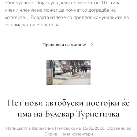
обновување. Појаснува дека во моментов 10 -тина
нивни членки не можат да почнат со доградба на
хотелите. „ Владата излезе со предлог комуналиите да
се намалат на 5 посто за...
Продолжи со читање
Пет нови автобуски постојки ќе
има на Булевар Туристичка
Напишал/ла
Валентина Неловска
на
15/02/2016
. Објавено во
за
Охрид
.
Нема коментари