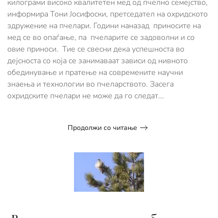
килограми високо квалитетен мед од пчелно семејство,
пчеларење
информира Тони Јосифоски, претседател на охридското
здружение на пчелари. Години наназад приносите на
мед се во опаѓање, па пчеларите се задоволни и со
овие приноси. Тие се свесни дека успешноста во
дејсноста со која се занимаваат зависи од нивното
обединување и пратење на современите научни
знаења и технологии во пчеларството. Засега
охридските пчелари не може да го следат...
Продолжи со читање