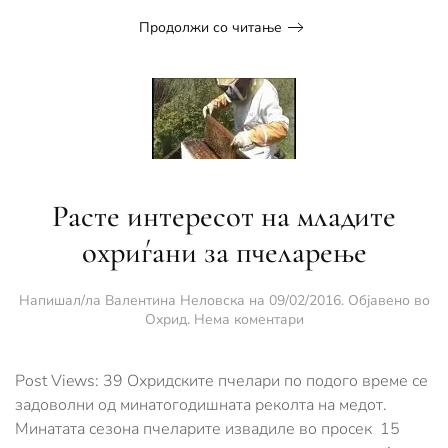
Продолжи со читање
Расте интересот на младите
охриѓани за пчеларење
Напишал/ла
Валентина Неловска
на
09/02/2016
. Објавено во
за
Охрид
.
Нема коментари
Расте
интересот
на
Post Views: 39 Охридските пчелари по подого време се
младите
задоволни од минатогодишната реколта на медот.
охриѓани
Минатата сезона пчеларите извадиле во просек 15
за