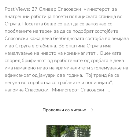
На
РМ
Post Views: 27 Оливер Спасовски министерот за
и
внатрешни работи ја посети полициската станица во
на
Струга. Посетата беше со цел да се запознае со
МВР
проблемите на терен за да се подобрат состојбите.
не
им
Спасовски кажа дека безбеднсоата состојба во земјава
е
и во Струга е стабилна. Во општина Струга има
потребен
намалување на нивото на криминалитет.„ Оценката
сензационализам
според брифингот од вработените од срдбата е дека
има намалено ниво на криминалитети зголемување на
ефиксаноат од јануари овв година. Тој тренд ќе се
негува во соработка со граѓаните и полицијата“,
напомна Спасовски. Министерот Спасовски ...
Продолжи со читање