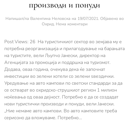
производи и понуди
Напишал/ла
Валентина Неловска
на
19/07/2021
. Објавено во
за
Охрид
.
Нема коментари
Во
туристичкиот
сектор
Post Views: 26 На туристичкиот сектор во земјава му е
e
потребна реорганизација и прилагодување на барањата
потребно
на туристите, вели Љупчо Јанески, директор на
создавање
Агенцијата за промоција и поддршка на туризмот.
нови
производи
Додава, оваа година, очекува дека ќе започнат
и
инвестиции во зелени хотели со зелени ѕвездички.
понуди
Уредување на авто кампови по светски стандарди за да
се остварат во охридско-струшкиот регион 1 милион
ноќевања од оваа дејност. Потребно е да се создадат
нови туристички производи и понуди, вели Јанески.
„Ние немаме авто кампови. Во авто камповите треба
сериозно да вложуваме. Потребно...