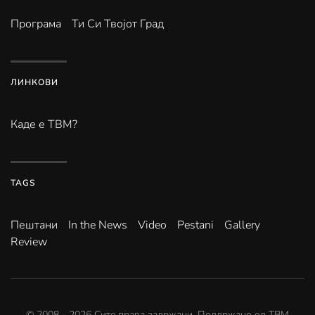
Програма
Ти Си Твојот Град
ЛИНКОВИ
Каде е ТВМ?
TAGS
Пештани
In the News
Video
Pestani
Gallery
Review
© 2008 -
2026
Сите права задржани. Поддржано од
ТВМ