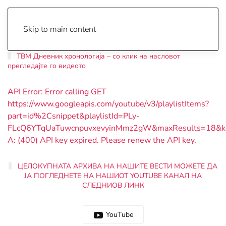
Skip to main content
ТВМ Дневник хронологија – со клик на насловот
прегледајте го видеото
API Error: Error calling GET
https://www.googleapis.com/youtube/v3/playlistItems?
part=id%2Csnippet&playlistId=PLy-
FLcQ6YTqUaTuwcnpuvxevyinMmz2gW&maxResults=18&
A: (400) API key expired. Please renew the API key.
ЦЕЛОКУПНАТА АРХИВА НА НАШИТЕ ВЕСТИ МОЖЕТЕ ДА
ЈА ПОГЛЕДНЕТЕ НА НАШИОТ YOUTUBE КАНАЛ НА
СЛЕДНИОВ ЛИНК
YouТube