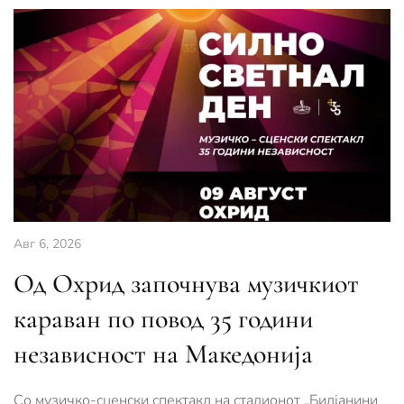
Авг 6, 2026
Од Охрид започнува музичкиот
караван по повод 35 години
независност на Македонија
Со музичко-сценски спектакл на стадионот „Билјанини