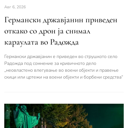
Авг 6, 2026
Германски државјанин приведен
откако со дрон ја снимал
караулата во Радожда
Германски државјанин е приведен во струшкото село
Радожда под сомнение за кривичното дело
„неовластено влегување во воени објекти и правење
скици или цртежи на воени објекти и борбени средства“