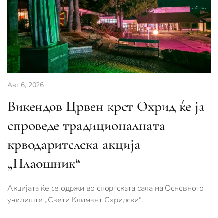
Авг 6, 2026
Викендов Црвен крст Охрид ќе ја
спроведе традиционалната
крводарителска акција
„Плаошник“
Акцијата ќе се одржи во спортската сала на Основното
училиште „Свети Климент Охридски“.