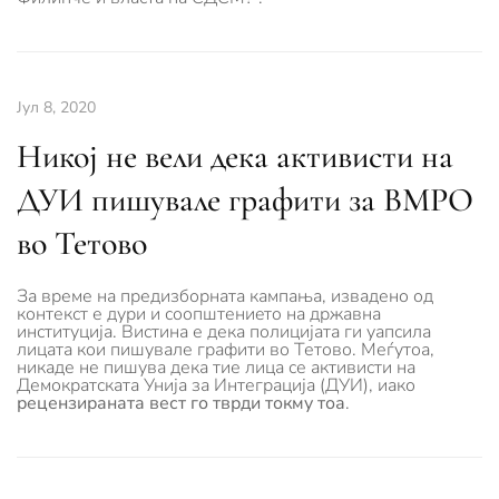
Јул 8, 2020
Никој не вели дека активисти на
ДУИ пишувале графити за ВМРО
во Тетово
За време на предизборната кампања, извадено од
контекст е дури и соопштениeтo на државна
институција. Вистина е дека полицијата ги уапсила
лицата кои пишувале графити во Тетово. Меѓутоа,
никаде не пишува дека тие лица се активисти на
Демократската Унија за Интеграција (ДУИ), иако
рецензираната вест го тврди токму тоа
.