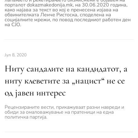
лапањето и рекетирањето бизнисмени е објавен на
порталот dokazmakedonija.mk, на 30.06.2020 година,
како најава за текст во кој е пренесена изјава на
обвинителката Ленче Ристоска, споделена на
социјалните мрежи, по повод последниот работен ден
на СЈО.
Јул 8, 2020
Ниту сандалите на кандидатот, а
ниту клеветите за „нацист“ не се
од јавен интерес
Рецензираните вести, прикажуваат разни навреди и
обиди за омаловажување на пратеници на една
политичка партија.