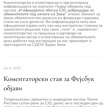
Коментаторски и етикетирачки е презентирана
информацијата на порталот Лидер објавена под
наслов
„И официјално збогум СЈО, добредојде за
обвинителите под капата на Заев’’
откако Законот за
Јавно обвинителство донесен во февруари годинава,
стапи на сила денеска. Во информацијата ниту има
официјални изјави ниту пак има експертски ставови за
законското решение туку само ,,голо’’ и ,,навивачко’’
коментаторство со прашања и одговори на
непотпишан автор и етикетирање на обвинителите
дека работат под инструкции на екс премиерот и
претседател на СДСМ Зоран Заев.
Јул 8, 2020
Коментаторски став за Фејсбук
објави
Тенденциозен, ироничен и навредлив наслов Ленче
Ристова солзи рони за СЈО, денес ни е последен ден од