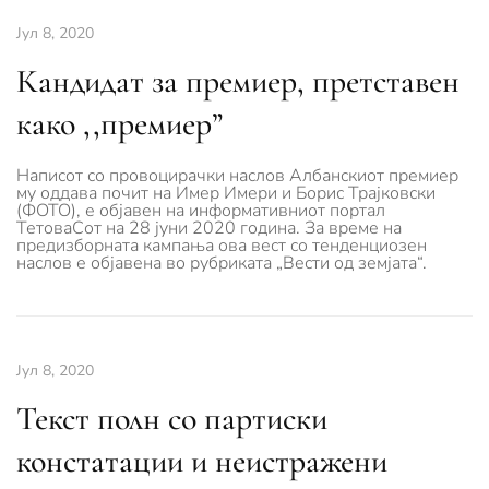
Јул 8, 2020
Кандидат за премиер, претставен
како ,,премиер”
Написот со провоцирачки наслов Албанскиот премиер
му оддава почит на Имер Имери и Борис Трајковски
(ФОТО), е објавен на информативниот портал
ТетоваСот на 28 јуни 2020 година. За време на
предизборната кампања ова вест со тенденциозен
наслов е објавена во рубриката „Вести од земјата“.
Јул 8, 2020
Текст полн со партиски
констатации и неистражени