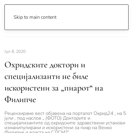
Skip to main content
Почетна
Archive
Вести
Лажни Вести
Јул 8, 2020
Охридските доктори и
специјализанти не биле
искористени за „пиарот“ на
Филипче
Рецензираме вест објавена на порталот Охрид24 , на 5
јули , под наслов „ (ФОТО) Докторите и
специјализантите од охридските здравствени установи
изманипулирани и искористени за пиар на Венко
Филипче и власта на СДСМ?“.