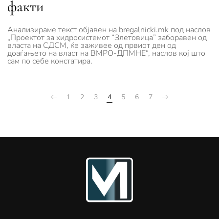
факти
Анализираме текст објавен на bregalnicki.mk под наслов
„Проектот за хидросистемот “Злетовица” заборавен од
власта на СДСМ, ќе заживее од првиот ден од
доаѓањето на власт на ВМРО-ДПМНЕ“, наслов кој што
сам по себе констатира.
1
2
3
4
5
6
7