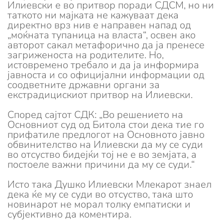
Илиевски е во притвор поради СДСМ, но ни
таткото ни мајката не кажуваат дека
директно врз нив е направен напад од
„моќната тупаница на власта“, освен ако
авторот сакал метафорично да ја пренесе
загриженоста на родителите. Но,
истовремено требало и да ја информира
јавноста и со официјални информации од
соодветните државни органи за
екстрадицискиот притвор на Илиевски.
Според сајтот СДК: „Во решението на
Основниот суд од Битола стои дека тие го
прифатиле предлогот на Основното јавно
обвинителство на Илиевски да му се суди
во отсуство бидејќи тој не е во земјата, а
постоеле важни причини да му се суди.“
Исто така Душко Илиевски Млекарот знаел
дека ќе му се суди во отсуство, така што
новинарот не морал толку емпатиски и
субјективно да коментира.