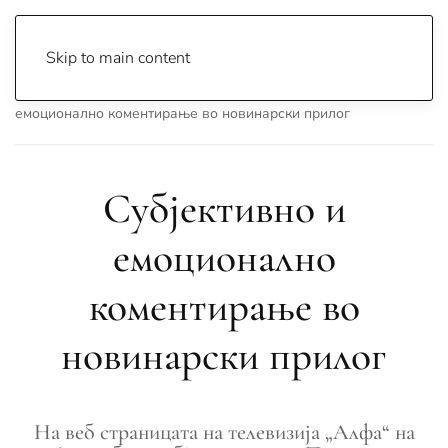
Skip to main content
Почетна
Archive
Вести
Лажни Вести
Субјективно и
емоционално коментирање во новинарски прилог
Субјективно и
емоционално
коментирање во
новинарски прилог
На веб страницата на телевизија „Алфа“ на