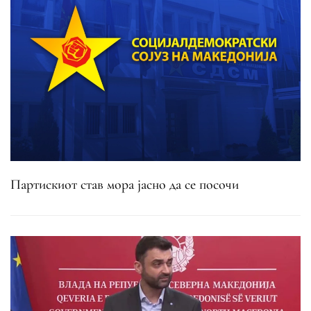
Партискиот став мора јасно да се посочи