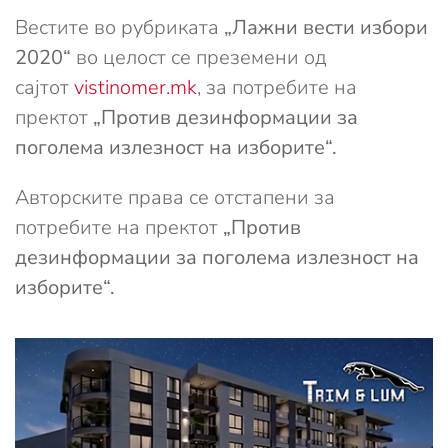
Вестите во рубриката
„Лажни вести избори
2020“
во целост се преземени од
сајтот
vistinomer.mk
, за потребите на
пректот
„Против дезинформации за
поголема излезност на изборите“.
Авторските права се отстапени за
потребите на пректот
„Против
дезинформации за поголема излезност на
изборите“.