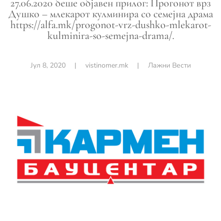
27.06.2020 беше објавен прилог: Прогонот врз
Душко – млекарот кулминира со семејна драма
https://alfa.mk/progonot-vrz-dushko-mlekarot-
kulminira-so-semejna-drama/.
Јул 8, 2020
|
vistinomer.mk
|
Лажни Вести