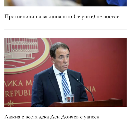
Противници на вакцина што (сè уште) не постои
Лажна е веста дека Ден Дончев е уапсен