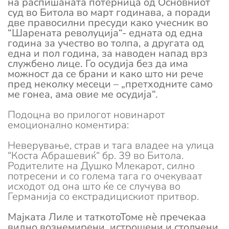
на распишаната потерница од Основниот
суд во Битола во март годинава, а поради
две правосилни пресуди како учесник во
“Шарената револуција“- едната од една
година за учество во толпа, а другата од
една и пол година, за наводен напад врз
службено лице. Го осудија без да има
можност да се брани и како што ни рече
пред неколку месеци – „претходните само
ме гонеа, ама овие ме осудија“.
Подоцна во прилогот новинарот
емоционално коментира:
Неверување, страв и тага владее на улица
“Коста Абрашевиќ“ бр. 39 во Битола.
Родителите на Душко Млекарот, силно
потресени и со голема тага го очекуваат
исходот од она што ќе се случува во
Германија со екстрадицискиот притвор.
Мајката Лиле и таткотоТоме нè пречекаа
видно вознемирени, истрошени и столчени