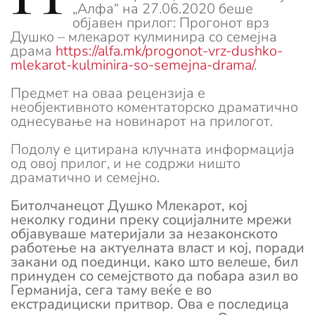
„Алфа“ на 27.06.2020 беше
објавен прилог: Прогонот врз
Душко – млекарот кулминира со семејна
драма
https://alfa.mk/progonot-vrz-dushko-
mlekarot-kulminira-so-semejna-drama/
.
Предмет на оваа рецензија е
необјективното коментаторско драматично
однесување на новинарот на прилогот.
Подолу е цитирана клучната информација
од овој прилог, и не содржи ништо
драматично и семејно.
Битолчанецот Душко Млекарот, кој
неколку години преку социјалните мрежи
објавуваше материјали за незаконското
работење на актуелната власт и кој, поради
закани од поединци, како што велеше, бил
принуден со семејството да побара азил во
Германија, сега таму веќе е во
екстрадициски притвор. Ова е последица