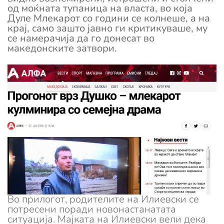
од моќната тупаница на власта, во која
Дуле Млекарот со години се колнеше, а на
крај, само зашто јавно ги критикуваше, му
се намерачија да го донесат во
македонските затвори.
Во прилогот, родителите на Илиевски се
потресени поради новонастанатата
ситуација. Мајката на Илиевски вели дека