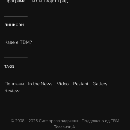
Програма
Ти Си Твојот Град
ЛИНКОВИ
Каде е ТВМ?
TAGS
Пештани
In the News
Video
Pestani
Gallery
Review
© 2008 -
2026
Сите права задржани. Поддржано од
ТВМ
ТелевизијА
.