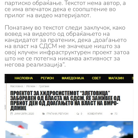
партиско обраќање. Текстот нема автор, а
се има впечаток дека е соопштение во
прилог на видео материјалот.
Понатаму во текстот следи заклучок, како
вовед на видеото од обраќањето на
кандидатот за пратеник, дека „доаѓањето
на власт на СДСМ не значеше ништо за
овој клучен инфраструктурен проект затоа
што не се потегна никаква активност за
негова реализација“.