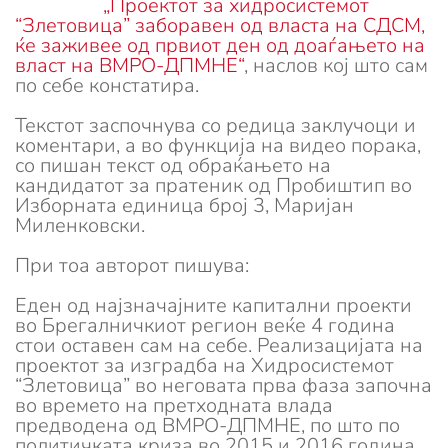
„Проектот за хидросистемот
“Злетовица” заборавен од власта на СДСМ,
ќе заживее од првиот ден од доаѓањето на
власт на ВМРО-ДПМНЕ“
, наслов кој што сам
по себе констатира.
Текстот заспочнува со редица заклучоци и
коментари, а во функција на видео порака,
со пишан текст од обраќањето на
кандидатот за пратеник од Пробиштип во
Изборната единица број 3, Маријан
Миленковски.
При тоа авторот пишува:
Еден од најзначајните капитални проекти
во Брегалничкиот регион веќе 4 година
стои оставен сам на себе. Реализацијата на
проектот за изградба на Хидросистемот
“Злетовица” во неговата прва фаза започна
во времето на претходната влада
предводена од ВМРО-ДПМНЕ, по што по
политичката криза во 2015 и 2016 година