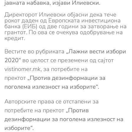
јавната набавка, изјави Илиевски.
Директорот Илиевски објасни дека тече
рокот даден од Европската инвестициона
банка (ЕИБ) од две години за затворање на
грантот. По ова се очекува одобрување на
кредит.
Вестите во рубриката
„Лажни вести избори
2020“
во целост се преземени од сајтот
vistinomer.mk, за потребите на
пректот
„Против дезинформации за
поголема излезност на изборите“.
Авторските права се отстапени за
потребите на пректот
„Против
дезинформации за поголема излезност на
изборите“.