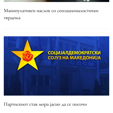
Манипулативен наслов со сензационалистички
тврдења
Партискиот став мора јасно да се посочи