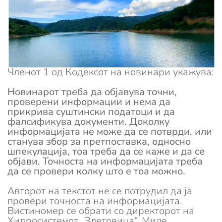
Членот 1 од Кодексот на новинари укажува:
Новинарот треба да објавува точни,
проверени информации и нема да
прикрива суштински податоци и да
фалсификува документи. Доколку
информацијата не може да се потврди, или
станува збор за претпоставка, односно
шпекулација, тоа треба да се каже и да се
објави. Точноста на информацијата треба
да се провери колку што е тоа можно.
Авторот на текстот не се потрудил да ја
провери точноста на информацијата.
Вистиномер се обрати со директорот на
Хидросистемот „Злетовица“, Миле