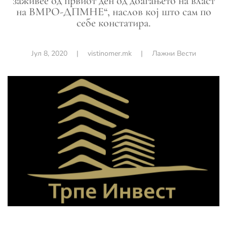
заживее од првиот ден од доаѓањето на власт
на ВМРО-ДПМНЕ“, наслов кој што сам по
себе констатира.
Јул 8, 2020
|
vistinomer.mk
|
Лажни Вести