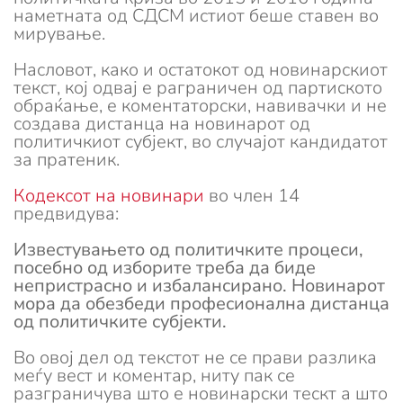
наметната од СДСМ истиот беше ставен во
мирување.
Насловот, како и остатокот од новинарскиот
текст, кој одвај е раграничен од партиското
обраќање, е коментаторски, навивачки и не
создава дистанца на новинарот од
политичкиот субјект, во случајот кандидатот
за пратеник.
Кодексот на новинари
во член 14
предвидува:
Известувањето од политичките процеси,
посебно од изборите треба да биде
непристрасно и избалансирано. Новинарот
мора да обезбеди професионална дистанца
од политичките субјекти.
Во овој дел од текстот не се прави разлика
меѓу вест и коментар, ниту пак се
разграничува што е новинарски тескт а што