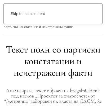
Skip to main content
Почетна
Archive
Вести
Лажни Вести
Текст полн со
партиски констатации и неистражени факти
Текст полн со партиски
констатации и
неистражени факти
Анализираме текст објавен на bregalnicki.mk
под наслов „Проектот за хидросистемот
“Злетовица” заборавен од власта на СДСМ, ќе