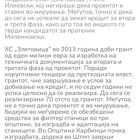
Илиевски, кој негираше дека проектот е
ставен во мирување. Меѓутоа, точно е дека
до сега не успеале да земат кредит за втора
и трета фаза, како што тоа во видеото го
тврди кандидатот за пратеник
Миленковски.
ХС „Злетовица“ во 2013 година доби грант
од еден милион евра за изработка на
техничката документација за втората и
третата фаза од проектот. Поради
коруптивни тендери од претходната власт,
грантот, чие завршување е услов за
добивање на кредит, и по седум години не
успеа целосно да се реализира. До сега се
реализирани 70 отсто од грантот. Меѓутоа,
не е точно дека проектот е во миурување,
бидејќи во меѓувреме се обезбедени
средства за филтер станици во три
општини, за изградба и адаптација на
станиците. Во Општина Карбинци почна
изградбата, додека во Штип заврши