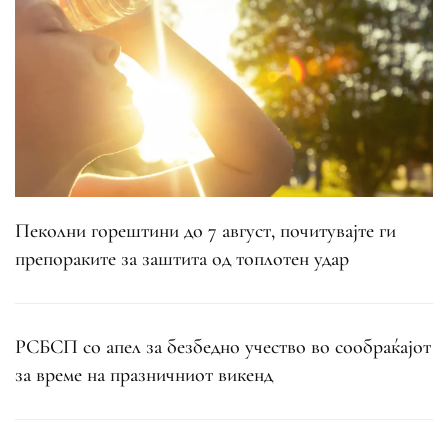
Пеколни горештини до 7 август, почитувајте ги
препораките за заштита од топлотен удар
РСБСП со апел за безбедно учество во сообраќајот
за време на празничниот викенд