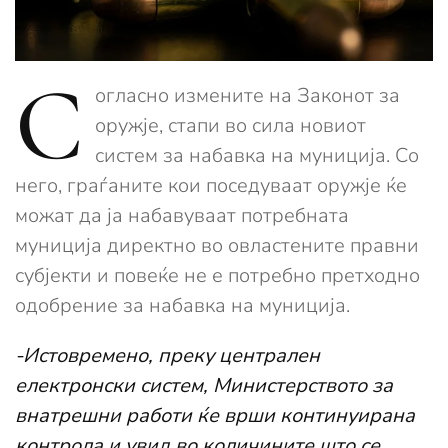
С
огласно измените на Законот за
оружје, стапи во сила новиот
систем за набавка на муниција. Со
него, граѓаните кои поседуваат оружје ќе
можат да ја набавуваат потребната
муниција директно во овластените правни
субјекти и повеќе не е потребно претходно
одобрение за набавка на муниција.
-Истовремено, преку централен
електронски систем, Министерството за
внатрешни работи ќе врши континуирана
контрола и увид во количините што се