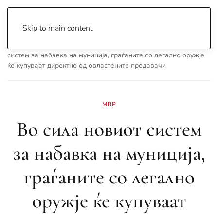
Skip to main content
Почетна
Archive
Вести
Македонија
Во сила новиот
систем за набавка на муниција, граѓаните со легално оружје
ќе купуваат директно од овластените продавачи
МВР
Во сила новиот систем
за набавка на муниција,
граѓаните со легално
оружје ќе купуваат