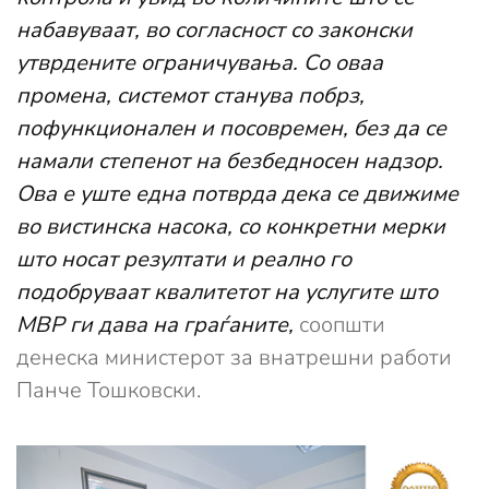
набавуваат, во согласност со законски
утврдените ограничувања. Со оваа
промена, системот станува побрз,
пофункционален и посовремен, без да се
намали степенот на безбедносен надзор.
Ова е уште една потврда дека се движиме
во вистинска насока, со конкретни мерки
што носат резултати и реално го
подобруваат квалитетот на услугите што
МВР ги дава на граѓаните,
соопшти
денеска министерот за внатрешни работи
Панче Тошковски.