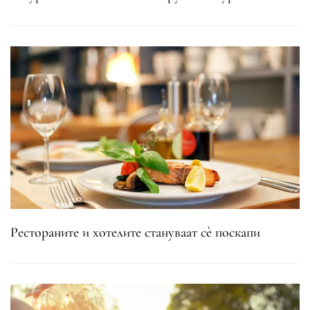
Рестораните и хотелите стануваат сè поскапи