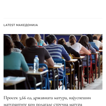
LATEST МАКЕДОНИЈА
Просек 3,66 од државната матура, најуспешни
матурантите кои полагале стручна матура