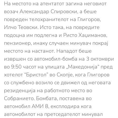
На местото на атентатот загина неговиот
возач Александар Спировски, а беше
повреден телохранителот на Глигоров,
Илчо Теовски. Исто така, на повредите
подоцна им подлегна и Ристо Хаџиманов,
пензионер, инаку случаен минувач покрај
местото на настанот. Нападот беше
извршен со автомобил-бомба на 3 октомври
во 9:50 часот на улицата „Македонија“ пред
хотелот “Бристол” во Скопје, кога Глигоров
со службено возило се движел од неговата
резиденција на работното место во
Собранието. Бомбата, поставена во
автомобил АМИ 8, експлодира кога
автомобилот на претседателот минувал