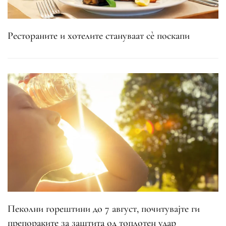
Рестораните и хотелите стануваат сè поскапи
Пеколни горештини до 7 август, почитувајте ги
препораките за заштита од топлотен удар