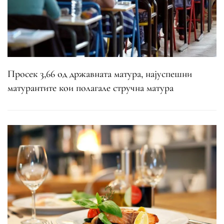
Просек 3,66 од државната матура, најуспешни
матурантите кои полагале стручна матура