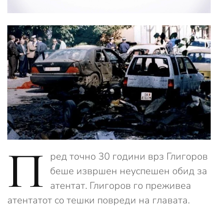
П
ред точно 30 години врз Глигоров
беше извршен неуспешен обид за
атентат. Глигоров го преживеа
атентатот со тешки повреди на главата.