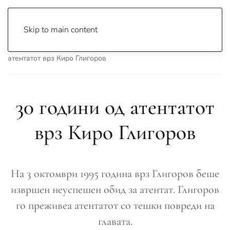
Skip to main content
Почетна
Archive
Вести
Македонија
30 години од
атентатот врз Киро Глигоров
30 години од атентатот
врз Киро Глигоров
На 3 октомври 1995 година врз Глигоров беше
извршен неуспешен обид за атентат. Глигоров
го преживеа атентатот со тешки повреди на
главата.