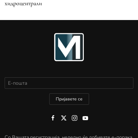
хидроцентрали
Пријавете се
Со Вашата регистрација, неделно ќе добивате е-порака