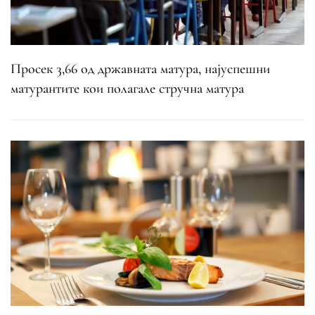
Просек 3,66 од државната матура, најуспешни
матурантите кои полагале стручна матура