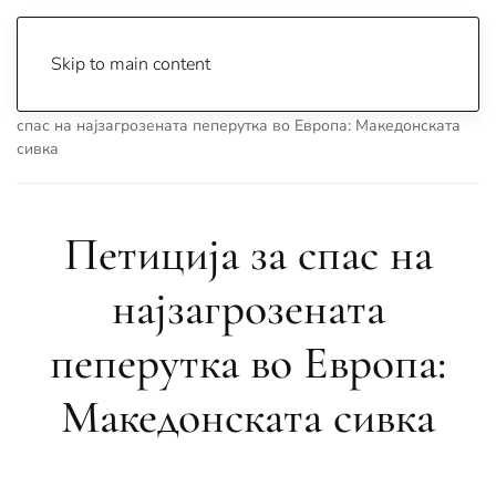
Skip to main content
Почетна
Archive
Вести
Македонија
Петиција за
спас на најзагрозената пеперутка во Европа: Македонската
сивка
Петиција за спас на
најзагрозената
пеперутка во Европа:
Македонската сивка