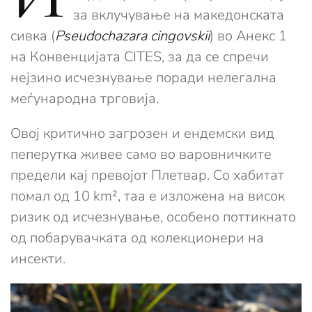
за вклучување на македонската
сивка (
Pseudochazara cingovskii
) во Анекс 1
на Конвенцијата CITES, за да се спречи
нејзино исчезнување поради нелегална
меѓународна трговија.
Овој критично загрозен и ендемски вид
пеперутка живее само во варовничките
предели кај превојот Плетвар. Со хабитат
помал од 10 km², таа е изложена на висок
ризик од исчезнување, особено поттикнато
од побарувачката од колекционери на
инсекти.