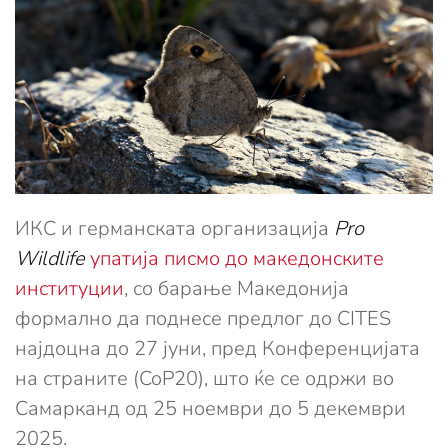
ИКС и германската организација
Pro
Wildlife
упатија писмо до македонските
институции
, со барање Македонија
формално да поднесе предлог до CITES
најдоцна до 27 јуни, пред Конференцијата
на страните (CoP20), што ќе се одржи во
Самарканд од 25 ноември до 5 декември
2025.