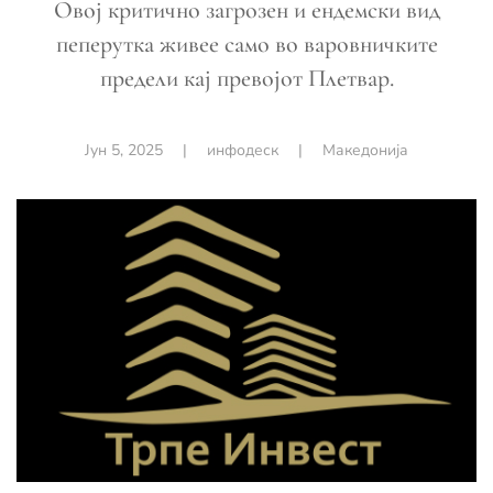
Овој критично загрозен и ендемски вид
пеперутка живее само во варовничките
предели кај превојот Плетвар.
Јун 5, 2025
|
инфодеск
|
Македонија