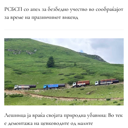
РСБСП со апел за безбедно учество во сообраќајот
за време на празничниот викенд
Лешница ја враќа својата природна убавина: Во тек
е демонтажа на цевководите од малите