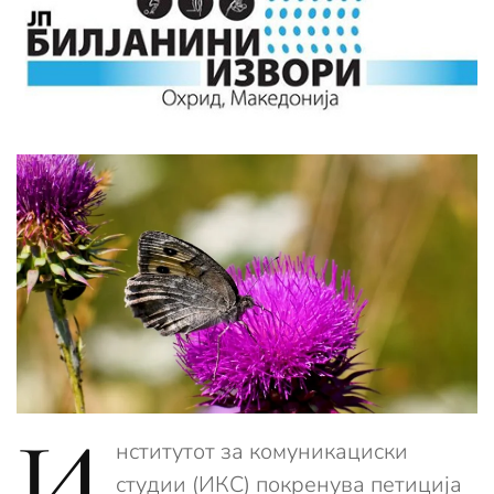
И
нститутот за комуникациски
студии (ИКС) покренува петиција