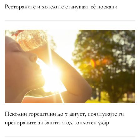
Рестораните и хотелите стануваат сè поскапи
Пеколни горештини до 7 август, почитувајте ги
препораките за заштита од топлотен удар