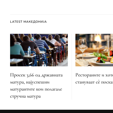
LATEST МАКЕДОНИЈА
Просек 3,66 од државната
Рестораните и хот
матура, најуспешни
стануваат сè поск
матурантите кои полагале
стручна матура