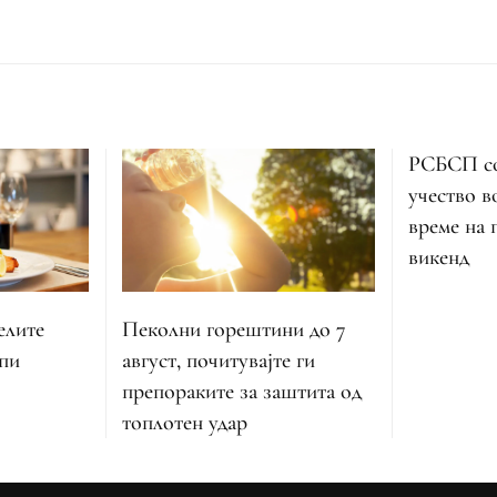
РСБСП со
учество в
време на
викенд
Пеколни горештини до 7
елите
август, почитувајте ги
апи
препораките за заштита од
топлотен удар