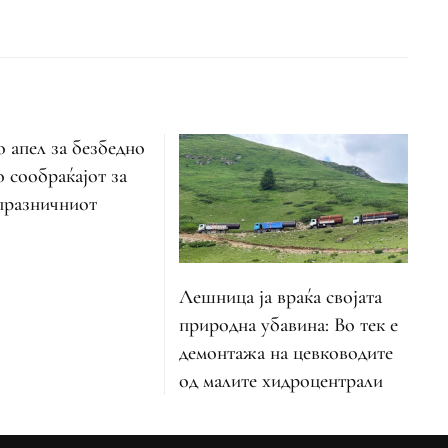
 апел за безбедно
о сообраќајот за
 празничниот
Лешница ја враќа својата
природна убавина: Во тек е
демонтажа на цевководите
од малите хидроцентрали