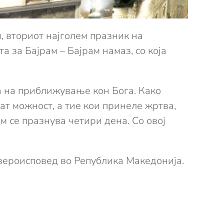
, вториот најголем празник на
 за Бајрам – Бајрам намаз, со која
а на приближување кон Бога. Како
ат можност, а тие кои принеле жртва,
м се празнува четири дена. Со овој
а вероисповед во Република Македонија.