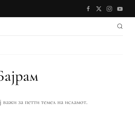
Бајрам
 важи за петти темел на исламот.