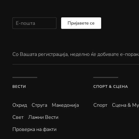
Пријавете се
Со Вашата регистрација, неделно ќе добивате е-порак
ВЕСТИ
СПОРТ & СЦЕНА
Охрид
Струга
Македонија
Спорт
Сцена & Му
Свет
Лажни Вести
Проверка на факти