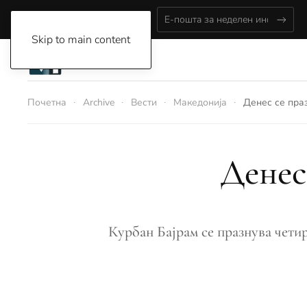
Saturday, August 8, 2026
Skip to main content
Почетна
Archive
Вести
Македонија
Денес се пра
Денес
Курбан Бајрам се празнува четир