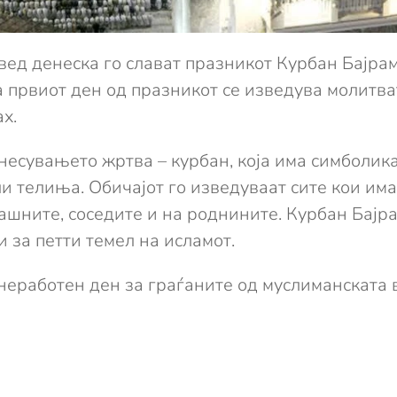
ед денеска го слават празникот Курбан Бајрам
 првиот ден од празникот се изведува молитвата
х.
несувањето жртва – курбан, која има симболик
и телиња. Обичајот го изведуваат сите кои има
ашните, соседите и на роднините. Курбан Бајра
и за петти темел на исламот.
е неработен ден за граѓаните од муслиманскат