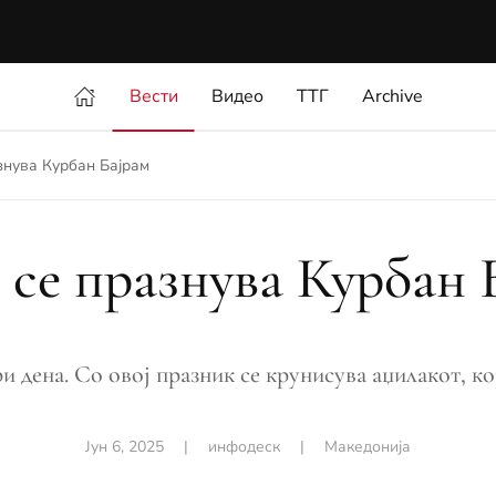
Вести
Видео
ТТГ
Archive
знува Курбан Бајрам
 се празнува Курбан 
и дена. Со овој празник се крунисува аџилакот, кој
Јун 6, 2025
|
инфодеск
|
Македонија