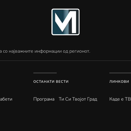
а со најважните информации од регионот.
ОСТАНАТИ ВЕСТИ
ЛИНКОВИ
абети
Програма
Ти Си Твојот Град
Каде е Т