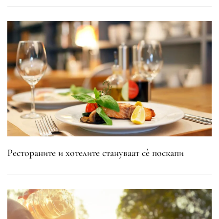
Рестораните и хотелите стануваат сè поскапи