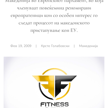
Македонија во Европскиот парламент, во која
членуваат повеќемина реномирани
европратеници кои со особен интерес го
следат процесот на македонското
пристапување кон ЕУ.
Фев 19, 2009
|
Крсте Голабовски
|
Македонија