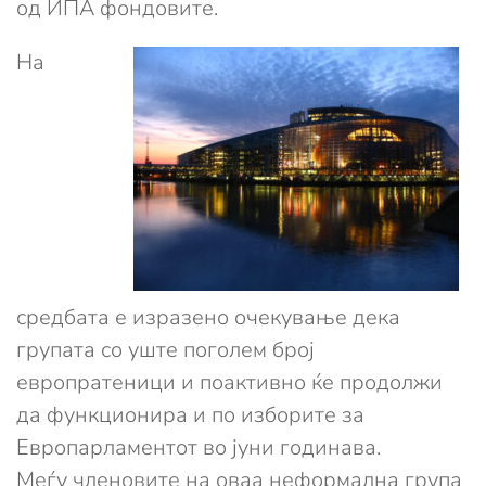
од ИПА фондовите.
На
средбата е изразено очекување дека
групата со уште поголем број
европратеници и поактивно ќе продолжи
да функционира и по изборите за
Европарламентот во јуни годинава.
Меѓу членовите на оваа неформална група