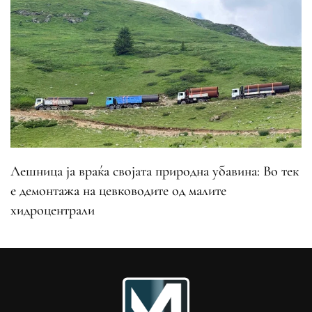
Лешница ја враќа својата природна убавина: Во тек
е демонтажа на цевководите од малите
хидроцентрали