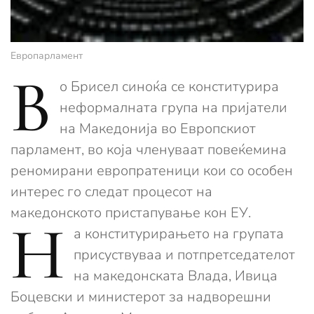
Европарламент
В
о Брисел синоќа се конститурира
неформалната група на пријатели
на Македонија во Европскиот
парламент, во која членуваат повеќемина
реномирани европратеници кои со особен
интерес го следат процесот на
македонското пристапување кон ЕУ.
Н
а конститурирањето на групата
присуствуваа и потпретседателот
на македонската Влада, Ивица
Боцевски и министерот за надворешни