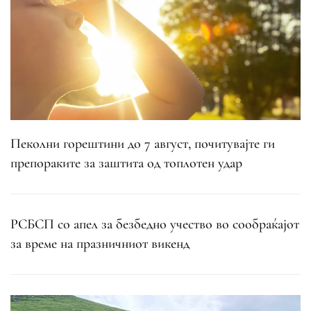
Пеколни горештини до 7 август, почитувајте ги
препораките за заштита од топлотен удар
РСБСП со апел за безбедно учество во сообраќајот
за време на празничниот викенд