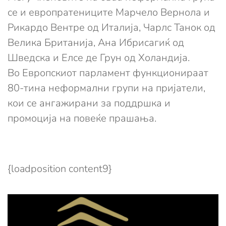
се и европратениците Марчело Вернола и
Рикардо Вентре од Италија, Чарлс Танок од
Велика Британија, Ана Ибрисагиќ од
Шведска и Елсе де Грун од Холандија.
Во Европскиот парламент функционираат
80-тина неформални групи на пријатели,
кои се ангажирани за поддршка и
промоција на повеќе прашања.
{loadposition content9}