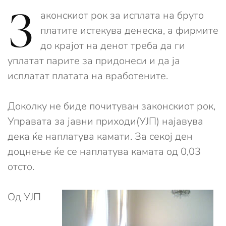
З
аконскиот рок за исплата на бруто
платите истекува денеска, а фирмите
до крајот на денот треба да ги
уплатат парите за придонеси и да ја
исплатат платата на вработените.
Доколку не биде почитуван законскиот рок,
Управата за јавни приходи(УЈП) најавува
дека ќе наплатува камати. За секој ден
доцнење ќе се наплатува камата од 0,03
отсто.
Од УЈП