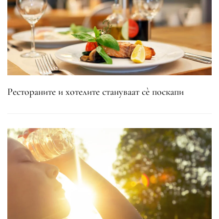
Рестораните и хотелите стануваат сè поскапи