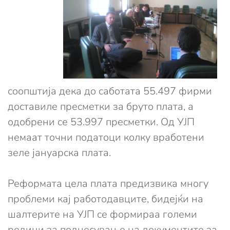
соопштија дека до саботата 55.497 фирми
доставиле пресметки за бруто плата, а
одобрени се 53.997 пресметки. Од УЈП
немаат точни податоци колку вработени
зеле јануарска плата.
Реформата цела плата предизвика многу
проблеми кај работодавците, бидејќи на
шалтерите на УЈП се формираа големи
редици за поднесување на документите за