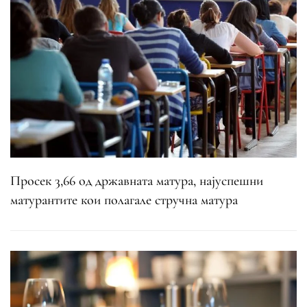
Просек 3,66 од државната матура, најуспешни
матурантите кои полагале стручна матура