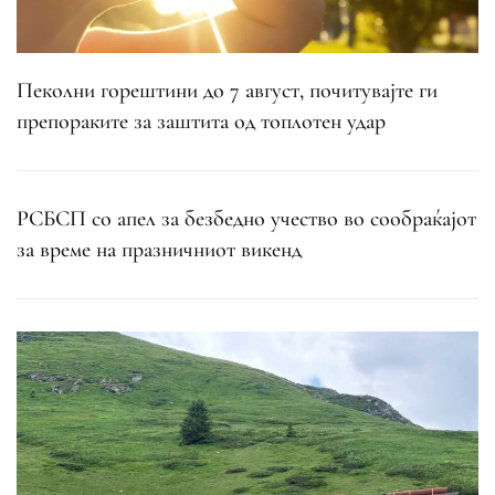
Пеколни горештини до 7 август, почитувајте ги
препораките за заштита од топлотен удар
РСБСП со апел за безбедно учество во сообраќајот
за време на празничниот викенд