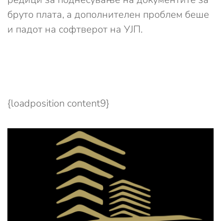
бруто плата, а дополнителен проблем беше
и падот на софтверот на УЈП.
{loadposition content9}