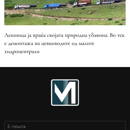
Лешница ја враќа својата природна убавина: Во тек
е демонтажа на цевководите од малите
хидроцентрали