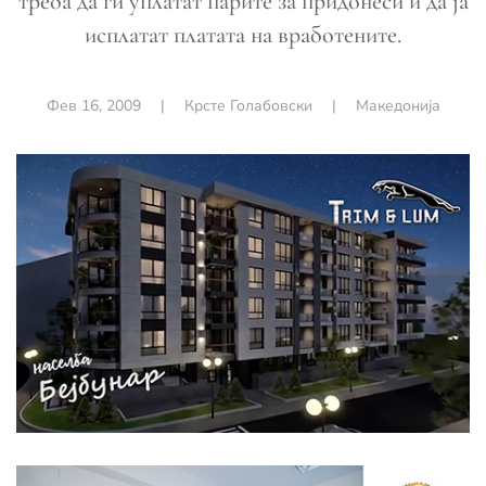
треба да ги уплатат парите за придонеси и да ја
исплатат платата на вработените.
Фев 16, 2009
|
Крсте Голабовски
|
Македонија