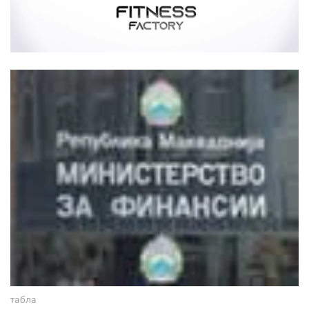
табла