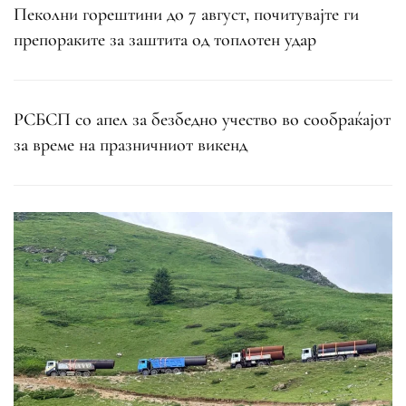
Пеколни горештини до 7 август, почитувајте ги
препораките за заштита од топлотен удар
РСБСП со апел за безбедно учество во сообраќајот
за време на празничниот викенд