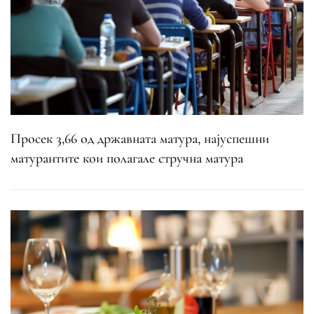
Просек 3,66 од државната матура, најуспешни
матурантите кои полагале стручна матура