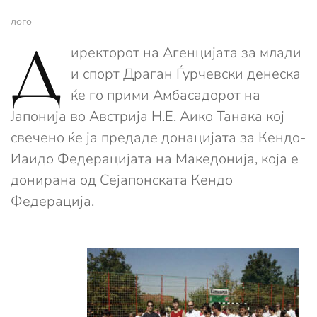
лого
Д
иректорот на Агенцијата за млади
и спорт Драган Ѓурчевски денеска
ќе го прими Амбасадорот на
Јапонија во Австрија Н.Е. Аико Танака кој
свечено ќе ја предаде донацијата за Кендо-
Иаидо Федерацијата на Македонија, која е
донирана од Сејапонската Кендо
Федерација.