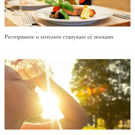
Рестораните и хотелите стануваат сè поскапи