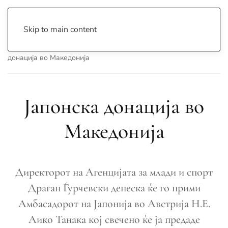
Skip to main content
Почетна
Archive
Вести
Македонија
Јапонска
донација во Македонија
Јапонска донација во
Македонија
Директорот на Агенцијата за млади и спорт
Драган Ѓурчевски денеска ќе го прими
Амбасадорот на Јапонија во Австрија Н.Е.
Аико Танака кој свечено ќе ја предаде