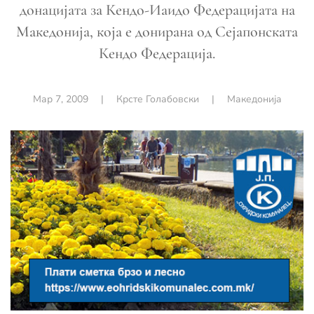
донацијата за Кендо-Иаидо Федерацијата на
Македонија, која е донирана од Сејапонската
Кендо Федерација.
Мар 7, 2009
|
Крсте Голабовски
|
Македонија