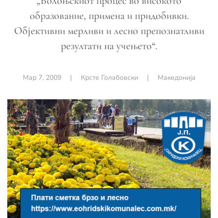
„Болоњскиот процес во високото
образование, примена и придобивки.
Објективни мерливи и лесно препознатливи
резултати на учењето“.
Мар 7, 2009
|
Крсте Голабовски
|
Македонија