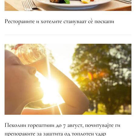
Рестораните и хотелите стануваат сè поскапи
Пеколни горештини до 7 август, почитувајте ги
препораките за заштита од топлотен удар