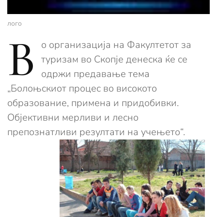
лого
В
о организација на Факултетот за
туризам во Скопје денеска ќе се
одржи предавање тема
„Болоњскиот процес во високото
образование, примена и придобивки.
Објективни мерливи и лесно
препознатливи резултати на учењето“.