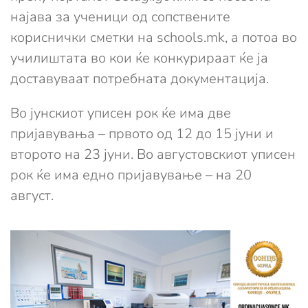
најава за ученици од сопствените
кориснички сметки на schools.mk, а потоа во
училиштата во кои ќе конкурираат ќе ја
доставуваат потребната документација.
Во јунскиот уписен рок ќе има две
пријавувања – првото од 12 до 15 јуни и
второто на 23 јуни. Во августовскиот уписен
рок ќе има едно пријавување – на 20
август.