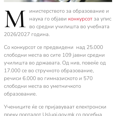
М
инистерството за образование и
наука го објави
конкурсот
за упис
во средни училишта во учебната
2026/2027 година.
Со конкурсот се предвидени над 25.000
слободни места во сите 109 јавни средни
училишта во државата. Од нив, повеќе од
17.000 се во стручното образование,
речиси 6.000 во гимназиското и 570
слободни места во уметничкото
образование.
Учениците ќе се пријавуваат електронски
преку порталот Uslugi.gov.mk со посебна