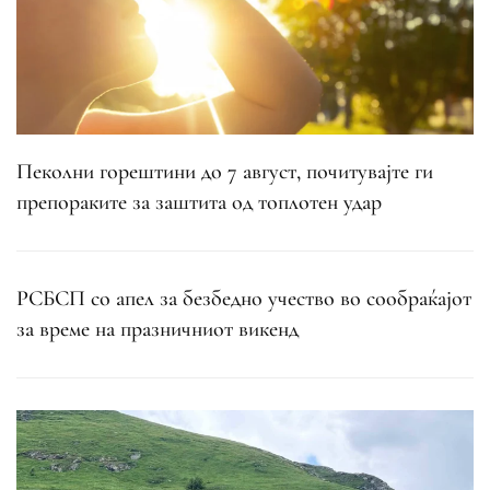
Пеколни горештини до 7 август, почитувајте ги
препораките за заштита од топлотен удар
РСБСП со апел за безбедно учество во сообраќајот
за време на празничниот викенд