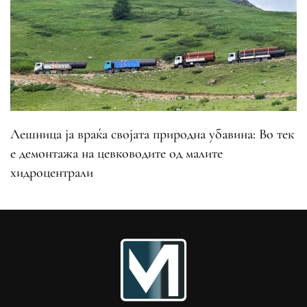
Лешница ја враќа својата природна убавина: Во тек
е демонтажа на цевководите од малите
хидроцентрали