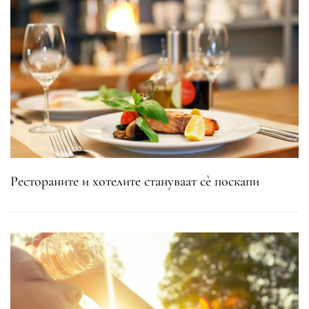
Рестораните и хотелите стануваат сè поскапи