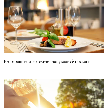
Рестораните и хотелите стануваат сè поскапи