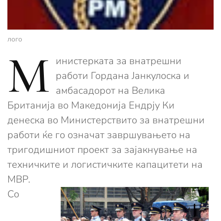
лого
М
инистерката за внатрешни
работи Гордана Јанкулоска и
амбасадорот на Велика
Британија во Македонија Ендрју Ки
денеска во Министерствито за внатрешни
работи ќе го означат завршувањето на
тригодишниот проект за зајакнување на
техничките и логистичките капацитети на
МВР.
Со