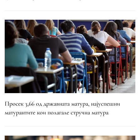
Просек 3,66 од државната матура, најуспешни
матурантите кои полагале стручна матура