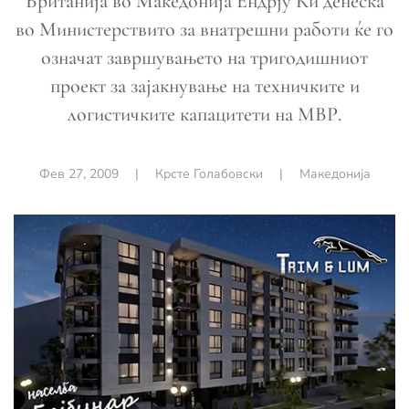
Британија во Македонија Ендрју Ки денеска
во Министерствито за внатрешни работи ќе го
означат завршувањето на тригодишниот
проект за зајакнување на техничките и
логистичките капацитети на МВР.
Фев 27, 2009
|
Крсте Голабовски
|
Македонија