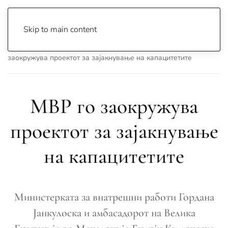
Skip to main content
Почетна
Archive
Вести
Македонија
МВР го
заокружува проектот за зајакнување на капацитетите
МВР го заокружува
проектот за зајакнување
на капацитетите
Министерката за внатрешни работи Гордана
Јанкулоска и амбасадорот на Велика