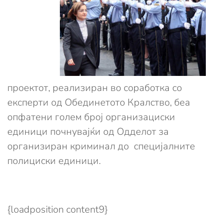
проектот, реализиран во соработка со
експерти од Обединетото Кралство, беа
опфатени голем број организациски
единици почнувајќи од Одделот за
организиран криминал до специјалните
полициски единици.
{loadposition content9}