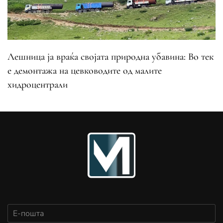
Лешница ја враќа својата природна убавина: Во тек
е демонтажа на цевководите од малите
хидроцентрали