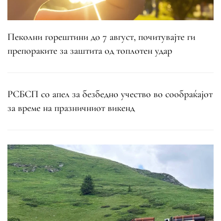
Пеколни горештини до 7 август, почитувајте ги
препораките за заштита од топлотен удар
РСБСП со апел за безбедно учество во сообраќајот
за време на празничниот викенд