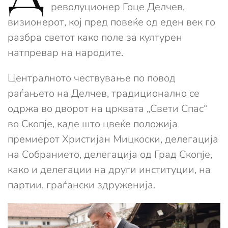
револуционер Гоце Делчев,
визионерот, кој пред повеќе од еден век го
разбра светот како поле за културен
натпревар на народите.
Централното чествување по повод
раѓањето на Делчев, традиционално се
одржа во дворот на црквата „Свети Спас“
во Скопје, каде што цвеќе положија
премиерот Христијан Мицкоски,
делегација
на Собранието, делегација од Град Скопје,
како и делегации на други институции, на
партии, граѓански здруженија.