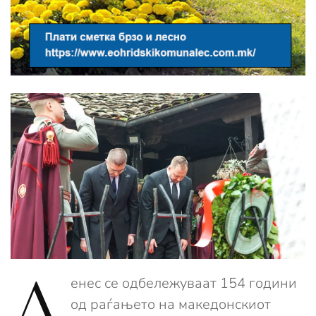
Д
енес се одбележуваат 154 години
од раѓањето на македонскиот