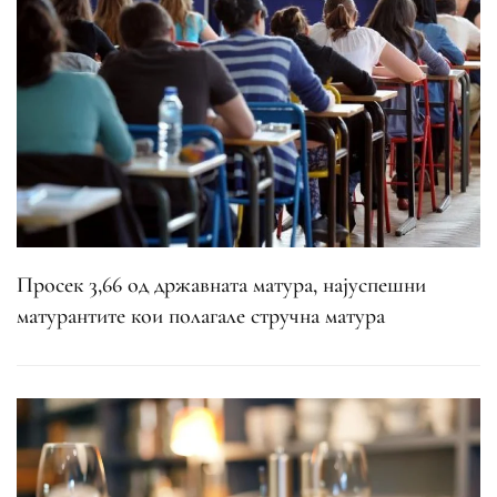
Просек 3,66 од државната матура, најуспешни
матурантите кои полагале стручна матура