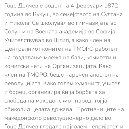
Гоце Делчев е роден на 4 февруари 1872
година во Кукуш, во семејството на Султана
и Никола. Се школувал во гимназијата во
Солун и на Воената академија во Софија.
Учителствувал во Штип, а како член на
Централниот комитет на ТМОРО работел
на создавање мрежа на бази, комитети и
комитски чети на Организацијата. Како
член на ТМОРО, беше наречен апостол на
револуцијата. Како голем хуманист, учител
и борец, организирајќи ја борбата за
слобода на македонскиот народ, тој ја
обиколил целата држава. Противниците на
македонското револуционерно дело во
Гоце Делчев гледале најголем непријател и