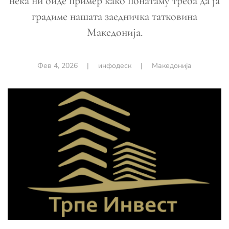
нека ни биде пример како понатаму треба да ја
градиме нашата заедничка татковина
Македонија.
Фев 4, 2026
|
инфодеск
|
Македонија