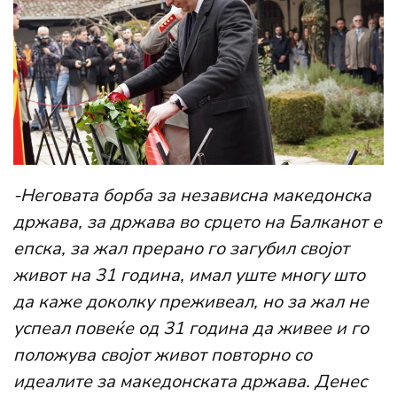
-Неговата борба за независна македонска
држава, за држава во срцето на Балканот е
епска, за жал прерано го загубил својот
живот на 31 година, имал уште многу што
да каже доколку преживеал, но за жал не
успеал повеќе од 31 година да живее и го
положува својот живот повторно со
идеалите за македонската држава. Денес