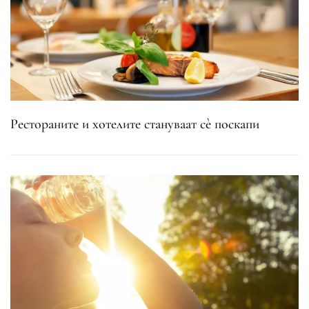
Рестораните и хотелите стануваат сè поскапи