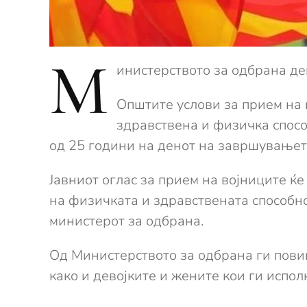
М
инистерството за одбрана де
Општите услови за прием на 
здравствена и физичка спосо
од 25 години на денот на завршувањет
Јавниот оглас за прием на војниците ќе
на физичката и здравствената способн
министерот за одбрана.
Од Министерството за одбрана ги повик
како и девојките и жените кои ги испол