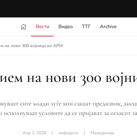
Вести
Видео
ТТГ
Archive
ем на нови 300 војници во АРМ
рием на нови 300 вој
уваат сите млади луѓе кои сакаат предизвик, дисц
и исполнуваат условите да се пријават за огласот 
Апр 2, 2026
|
инфодеск
|
Македонија