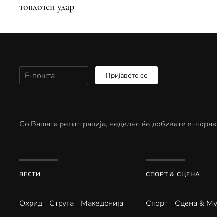
топлотен удар
Пријавете се
Со Вашата регистрација, неделно ќе добивате е-порак
ВЕСТИ
СПОРТ & СЦЕНА
Охрид
Струга
Македонија
Спорт
Сцена & Му