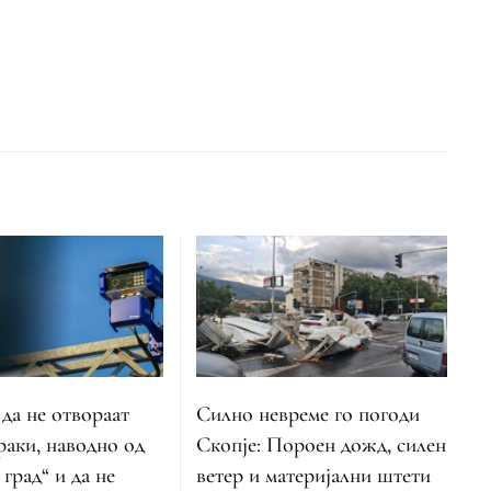
Силно невреме го погоди
 да не отвораат
Скопје: Пороен дожд, силен
аки, наводно од
ветер и материјални штети
 град“ и да не