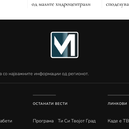
од малите хидроцентрали
споделува
а со најважните информации од регионот.
ОСТАНАТИ ВЕСТИ
ЛИНКОВИ
абети
Програма
Ти Си Твојот Град
Каде е Т