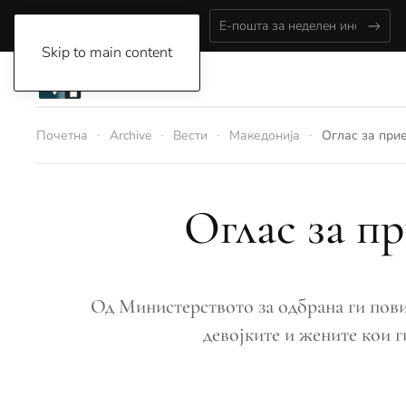
Thursday, August 6, 2026
Skip to main content
Почетна
Archive
Вести
Македонија
Оглас за при
Оглас за п
Од Министерството за одбрана ги повик
девојките и жените кои г