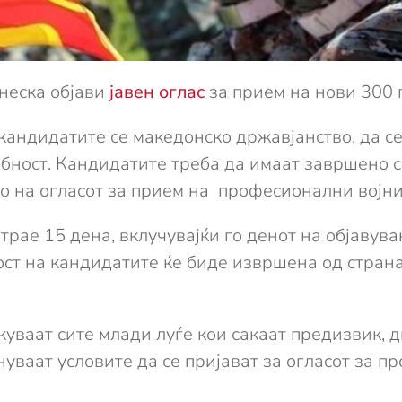
неска објави
јавен оглас
за прием на нови 300 
кандидатите се македонско државјанство, да с
бност. Кандидатите треба да имаат завршено с
о на огласот за прием на професионални војни
 трае 15 дена, вклучувајќи го денот на објавув
ост на кандидатите ќе биде извршена од стра
уваат сите млади луѓе кои сакаат предизвик, д
нуваат условите да се пријават за огласот за 