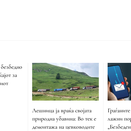
 безбедно
ајот за
ниот
Лешница ја враќа својата
Граѓаните
природна убавина: Во тек е
лажни пор
демонтажа на цевководите
„Безбеден