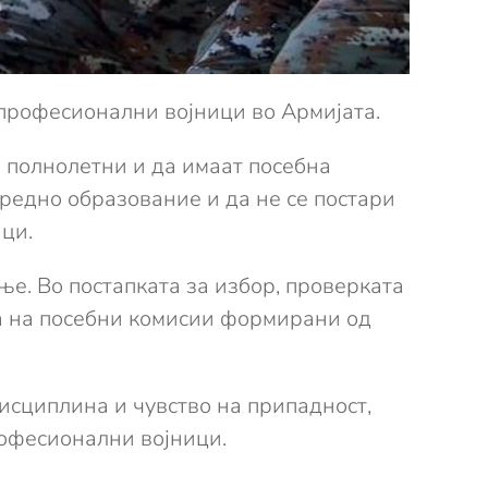
професионални војници во Армијата.
е полнолетни и да имаат посебна
редно образование и да не се постари
ци.
ање. Во постапката за избор, проверката
на на посебни комисии формирани од
исциплина и чувство на припадност,
професионални војници.