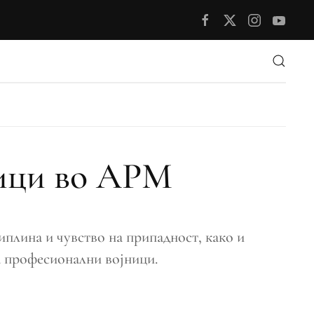
ници во АРМ
иплина и чувство на припадност, како и
за професионални војници.