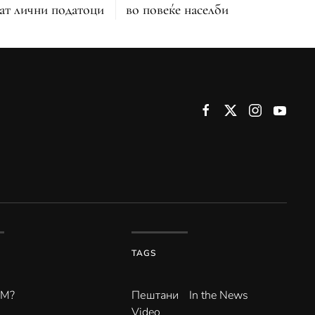
во повеќе населби
ат лични податоци
TAGS
ВМ?
Пештани
In the News
Video