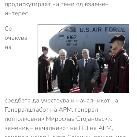
продискутираат на теми од взаемен
интерес.
Се
очекува
на
средбата да учествува и началникот на
Генералштабот на АРМ, генерал-
потполковник Мирослав Стојановски,
заменик – началникот на ГШ на АРМ,