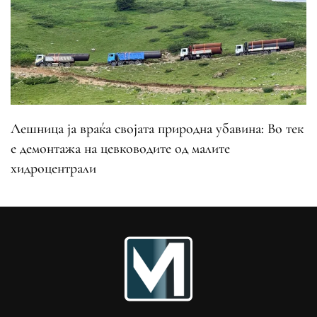
Лешница ја враќа својата природна убавина: Во тек
е демонтажа на цевководите од малите
хидроцентрали