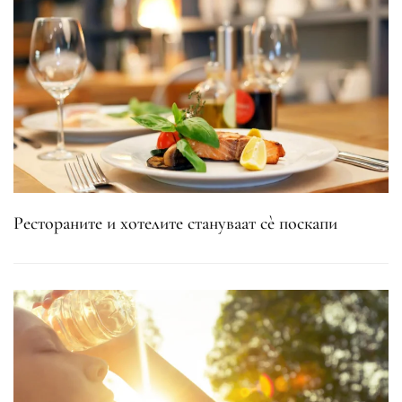
Рестораните и хотелите стануваат сè поскапи