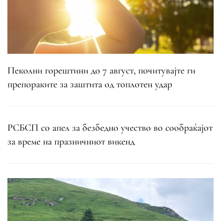
Пеколни горештини до 7 август, почитувајте ги
препораките за заштита од топлотен удар
РСБСП со апел за безбедно учество во сообраќајот
за време на празничниот викенд