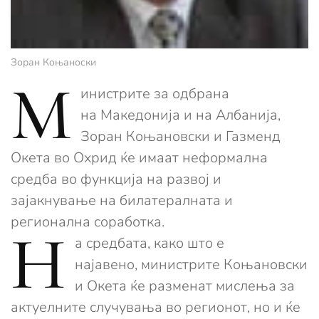
Зоран Коњаноски
М
инистрите за одбрана
на Македонија и на Албанија,
Зоран Коњановски и Газменд
Окета во Охрид ќе имаат неформална
средба во функција на развој и
зајакнување на билатералната и
регионална соработка.
Н
а средбата, како што е
најавено, министрите Коњановски
и Окета ќе разменат мислења за
актуелните случувања во регионот, но и ќе