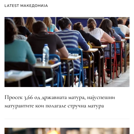
LATEST МАКЕДОНИЈА
Просек 3,66 од државната матура, најуспешни
матурантите кои полагале стручна матура