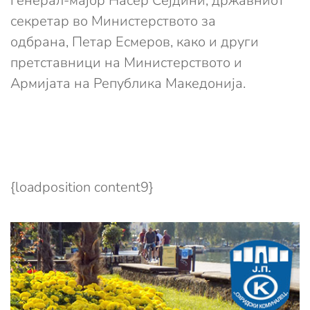
генерал-мајор Насер Сејдини, државниот
секретар во Министерството за
одбрана, Петар Есмеров, како и други
претставници на Министерството и
Армијата на Република Македонија.
{loadposition content9}