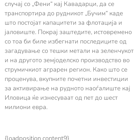
случај со „Фени“ кај Кавадарци, да се
транспортира до рудникот „Бучим“ каде
што постојат капацитети за флотација и
јаловиште. Покрај заштедите, истовремено
со тоа би биле избегнати последиците од
загадување со тешки метали на зеленчукот
и на другото земјоделско производство во
струмичкиот аграрен регион. Како што се
проценува, вкупните почетни инвестиции
за активирање на рудното наоѓалиште кај
Иловица ќе изнесуваат од пет до шест
милиони евра.
{loadposition content9}