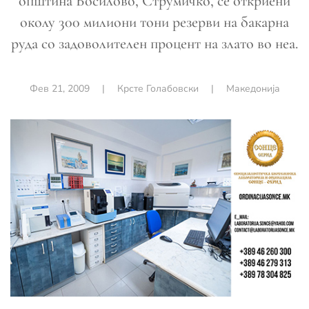
општина Босилово, Струмичко, се откриени
околу 300 милиони тони резерви на бакарна
руда со задоволителен процент на злато во неа.
Фев 21, 2009
|
Крсте Голабовски
|
Македонија