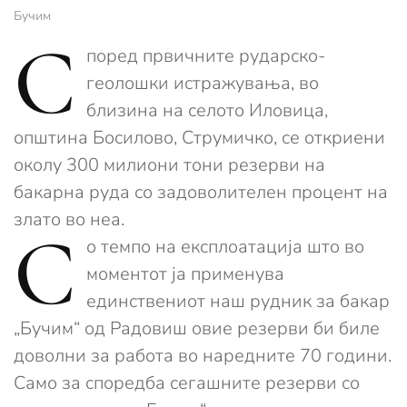
Бучим
С
поред првичните рударско-
геолошки истражувања, во
близина на селото Иловица,
општина Босилово, Струмичко, се откриени
околу 300 милиони тони резерви на
бакарна руда со задоволителен процент на
злато во неа.
С
о темпо на експлоатација што во
моментот ја применува
единствениот наш рудник за бакар
„Бучим“ од Радовиш овие резерви би биле
доволни за работа во наредните 70 години.
Само за споредба сегашните резерви со