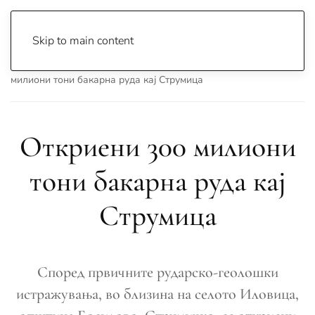
Skip to main content
Почетна
Archive
Вести
Македонија
Откриени 300
милиони тони бакарна руда кај Струмица
Откриени 300 милиони
тони бакарна руда кај
Струмица
Според првичните рударско-геолошки
истражувања, во близина на селото Иловица,