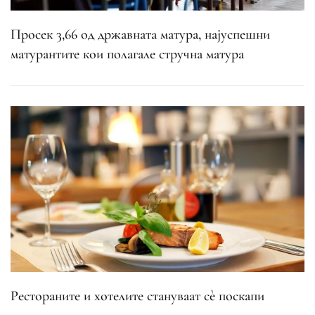
Просек 3,66 од државната матура, најуспешни
матурантите кои полагале стручна матура
Рестораните и хотелите стануваат сè поскапи