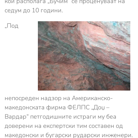
кои располага „Бучим“ се проценуваат на
седум до 10 години.
„Под
непосреден надзор на Американско-
македонската фирма ФЕЛПС „Доџ –
Вардар“ петгодишните истраги му беа
доверени на експертски тим составен од
македонски и бугарски рударски инженери.