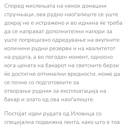
Според мислењата на некои домашни
стручњаци, ова рудно наоѓалиште се уште
докрај не е истражено и во иднина ќе треба
да се направат дополнителни напори за
уште попрецизно одредување на вкупните
количини рудни резерви и на квалитетот
на рудата, а во погоден момент, односно
кога цената на бакарот на светските берзи
ќе достигне оптимални вредности, може да
се почне со подготовките за
отворање рудник за експлоатација на
бакар и злато од ова наоѓалиште.
Постојат идеи рудата од Иловица со
специјална подвижна лента, како што е тоа