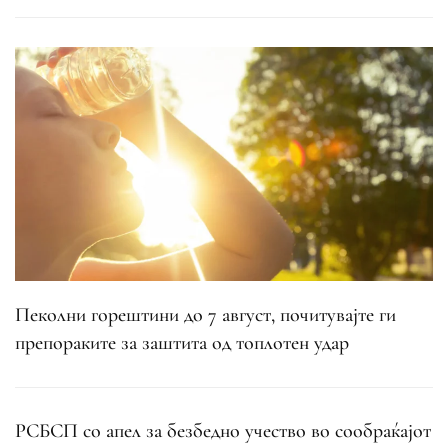
Пеколни горештини до 7 август, почитувајте ги
препораките за заштита од топлотен удар
РСБСП со апел за безбедно учество во сообраќајот