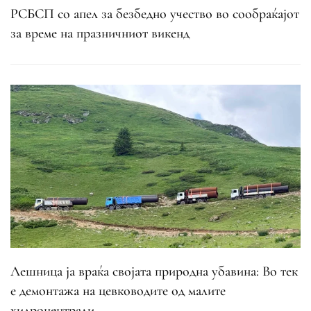
РСБСП со апел за безбедно учество во сообраќајот
за време на празничниот викенд
Лешница ја враќа својата природна убавина: Во тек
е демонтажа на цевководите од малите
хидроцентрали