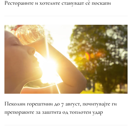
Рестораните и хотелите стануваат сè поскапи
Пеколни горештини до 7 август, почитувајте ги
препораките за заштита од топлотен удар