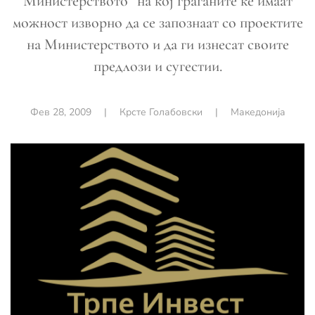
Министерството“ на кој граѓаните ќе имаат
можност изворно да се запознаат со проектите
на Министерството и да ги изнесат своите
предлози и сугестии.
Фев 28, 2009
|
Крсте Голабовски
|
Македонија