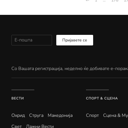
1
…
278
2
Пријавете се
Со Вашата регистрација, неделно ќе добивате е-порак
ВЕСТИ
СПОРТ & СЦЕНА
Охрид
Струга
Македонија
Спорт
Сцена & Му
Свет
Лажни Вести