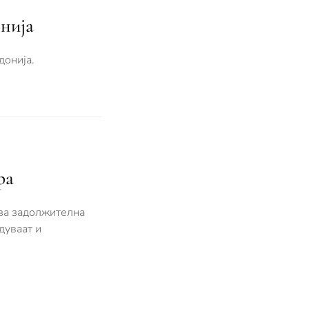
онија
донија.
ра
 за задолжителна
дуваат и