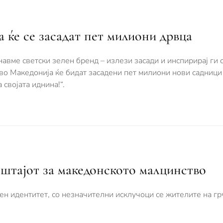
 ќе се засадат пет милиони дрвца
навме светски зелен бренд – излези засади и инспирирај ги 
во Македонија ќе бидат засадени пет милиони нови садници
 својата иднина!“.
ештајот за македонското малцинство
рен идентитет, со незначителни исклучоци се жителите на гр