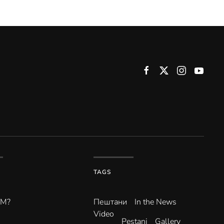
TAGS
ВМ?
Пештани
In the News
Video
Pestani
Gallery