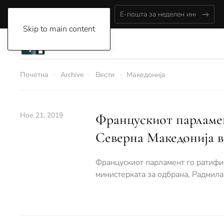
Saturday, August 8, 2026
Skip to main content
Почетна
Archive
Вести
Македонија
Ное 21, 2019
Францускиот парламен
Северна Македонија
Францускиот парламент го ратифи
министерката за одбрана, Радмила