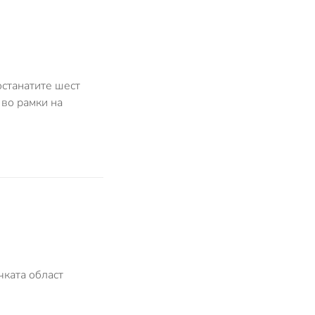
останатите шест
 во рамки на
чката област