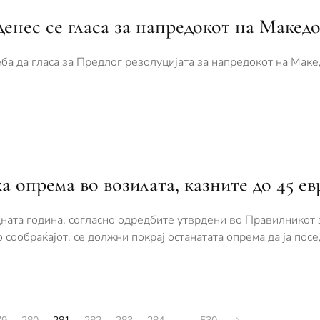
енес се гласа за напредокот на Макед
ба да гласа за Предлог резолуцијата за напредокот на Маке
а опрема во возилата, казните до 45 ев
едната година, согласно одредбите утврдени во Правилникот
 сообраќајот, се должни покрај останатата опрема да ја посе