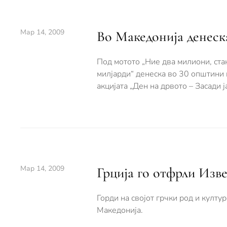
Мар 14, 2009
Во Македонија денеска
Под мотото „Ние два милиони, ста
милјарди“ денеска во 30 општини 
акцијата „Ден на дрвото – Засади ја
Мар 14, 2009
Грција го отфрли Изв
Горди на својот грчки род и култу
Македонија.