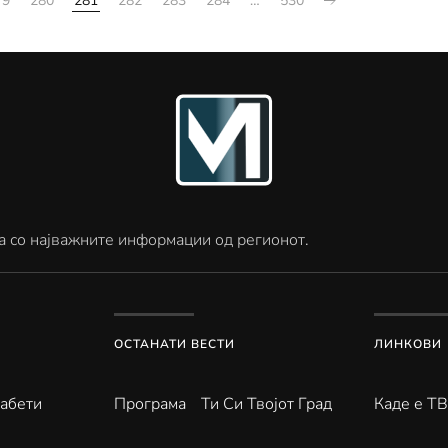
79
280
281
282
283
284
…
530
а со најважните информации од регионот.
ОСТАНАТИ ВЕСТИ
ЛИНКОВИ
абети
Програма
Ти Си Твојот Град
Каде е Т