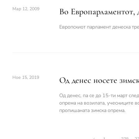
Мар 12, 2009
Во Европарлaментот, д
Европскиот парламент денеска тре
Ное 15, 2019
Од денес носете зимск
Од денес, па се до 15-ти март сл
опрема на возилата, учесниците во
пропишаната зимска опрема.