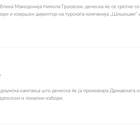
блика Македонија Никола Груевски, денеска ќе се сретне со
ори и извршен директор на турската компанија „Шишеџам“ и
е
медиумска кампања што денеска ќе ја промовира Државната и
едателски и локални избори.