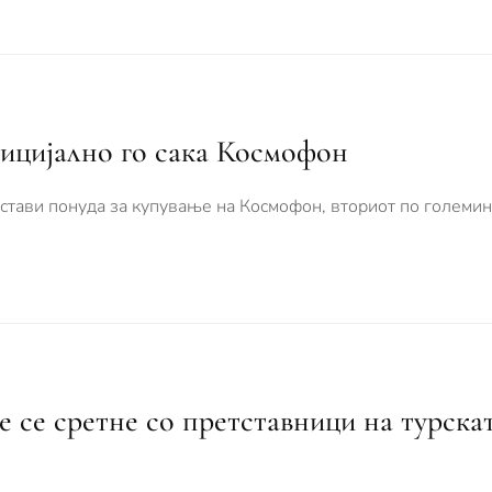
ицијално го сака Космофон
стави понуда за купување на Космофон, вториот по големи
е се сретне со претставници на турска