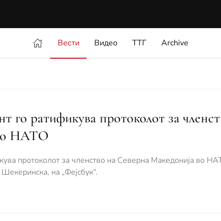
Вести
Видео
ТТГ
Archive
т го ратификува протоколот за членст
 во НАТО
кува протоколот за членство на Северна Македонија во НАТ
 Шекеринска, на „Фејсбук“.