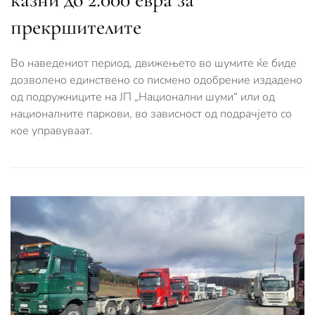
прекршителите
Во наведениот период, движењето во шумите ќе биде
дозволено единствено со писмено одобрение издадено
од подружниците на ЈП „Национални шуми“ или од
националните паркови, во зависност од подрачјето со
кое управуваат.