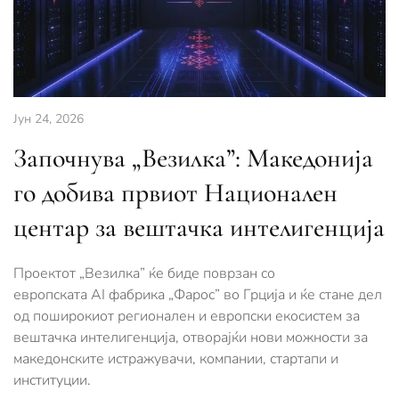
Јун 24, 2026
Започнува „Везилка”: Македонија
го добива првиот Национален
центар за вештачка интелигенција
Проектот „Везилка” ќе биде поврзан со
европската AI фабрика „Фарос” во Грција и ќе стане дел
од поширокиот регионален и европски екосистем за
вештачка интелигенција, отворајќи нови можности за
македонските истражувачи, компании, стартапи и
институции.