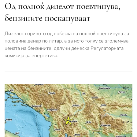
Oд полноќ дизелот поевтинува,
бензините поскапуваат
Дизелот горивото од ноќеска на полноќ поевтинува за
половина денар по литар, а за исто толку се зголемува
цената на бензините, одлучи денеска Регулаторната
комисија за енергетика.