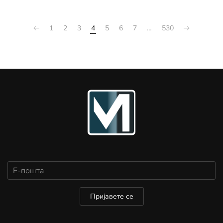
1
2
3
4
5
6
7
…
530
Пријавете се