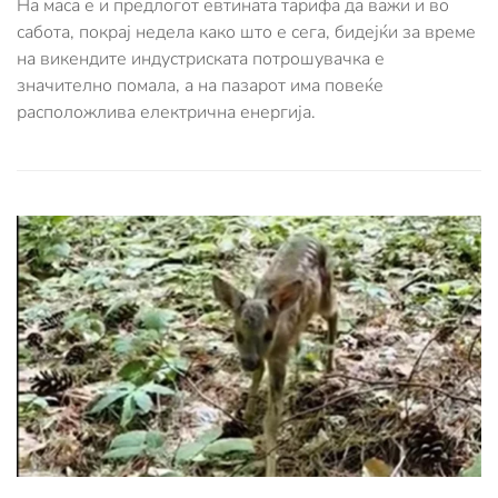
На маса е и предлогот евтината тарифа да важи и во
сабота, покрај недела како што е сега, бидејќи за време
на викендите индустриската потрошувачка е
значително помала, а на пазарот има повеќе
расположлива електрична енергија.