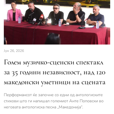
Јун 26, 2026
Голем музичко-сценски спектакл
за 35 години независност, над 120
македонски уметници на сцената
Перформансот ќе започне со едни од антологиските
стихови што ги напишал големиот Анте Поповски во
неговата антологиска песна „Македонија“.