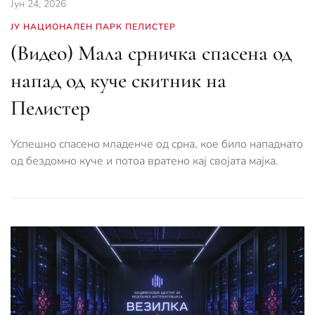
Јун 24, 2026
ЈУ НАЦИОНАЛЕН ПАРК ПЕЛИСТЕР
(Видео) Мала срничка спасена од
напад од куче скитник на
Пелистер
Успешно спасено младенче од срна, кое било нападнато
од бездомно куче и потоа вратено кај својата мајка.