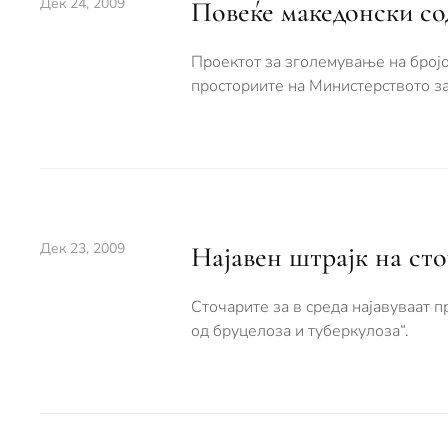
Дек 24, 2009
Повеќе македонски со
Проектот за зголемување на бројо
просториите на Министерството з
Дек 23, 2009
Најавен штрајк на ст
Сточарите за в среда најавуваат п
од бруцелоза и туберкулоза“.