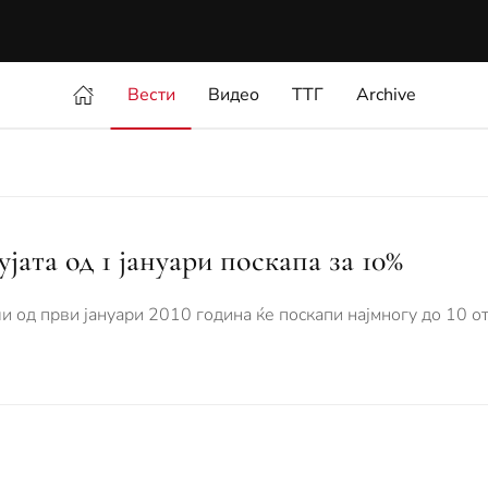
Вести
Видео
ТТГ
Archive
јата од 1 јануари поскапа за 10%
и од први јануари 2010 година ќе поскапи најмногу до 10 от