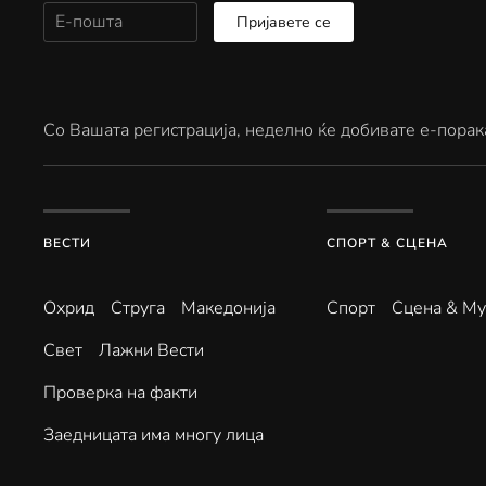
Пријавете се
Со Вашата регистрација, неделно ќе добивате е-порак
ВЕСТИ
СПОРТ & СЦЕНА
Охрид
Струга
Македонија
Спорт
Сцена & Му
Свет
Лажни Вести
Проверка на факти
Заедницата има многу лица