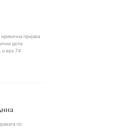
 кривична пријава
вични дела
. и врз 74
дина
правата по