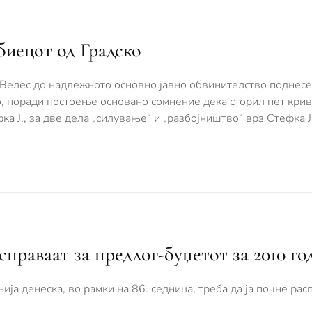
биецот од Градско
 Велес до надлежното основно јавно обвинителство поднесе
ко, поради постоење основано сомнение дека сторил пет кри
ка Ј., за две дела „силување“ и „разбојништво“ врз Стефка Ј
праваат за предлог-буџетот за 2010 го
а денеска, во рамки на 86. седница, треба да ја почне рас