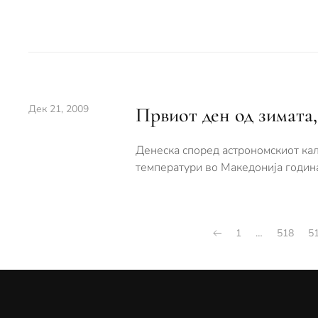
Дек 21, 2009
Првиот ден од зимата
Денеска според астрономскиот кал
температури во Македонија годин
1
…
518
5