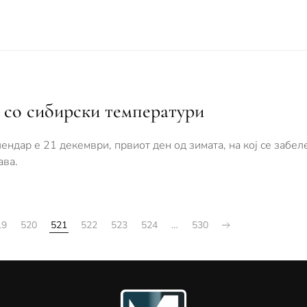
, со сибирски температури
ендар е 21 декември, првиот ден од зимата, на кој се забел
ава.
19
520
521
522
523
524
…
530