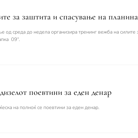
ите за заштита и спасување на планина
ње од среда до недела организира тренинг вежба на силите 
пка 09“.
дизелот поевтини за еден денар
ќеска на полноќ се поевтини за еден денар.