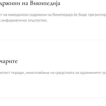
држини на Википедија
т на македонски содржини на Википедија ќе биде презентир
а информатичко општество.
очарите
ротест поради „неисплаќање на средствата за одземените гр