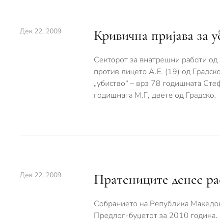
Дек 22, 2009
Кривична пријава за у
Секторот за внатрешни работи од
против лицето А.Е. (19) од Градс
„убиство“ – врз 78 годишната Стеф
годишната М.Г, двете од Градско.
Дек 22, 2009
Пратениците денес рас
Собранието на Република Македониј
Предлог-буџетот за 2010 година.