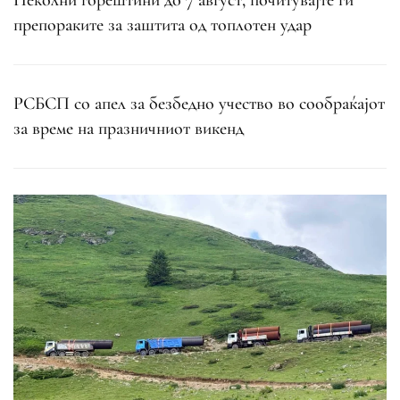
Пеколни горештини до 7 август, почитувајте ги
препораките за заштита од топлотен удар
РСБСП со апел за безбедно учество во сообраќајот
за време на празничниот викенд