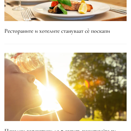
Рестораните и хотелите стануваат сè поскапи