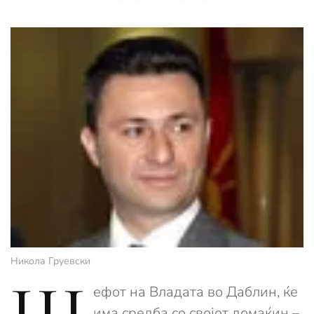
Никола Груевски
Ш
ефот на Владата во Даблин, ќе
има средба со својот домаќин –