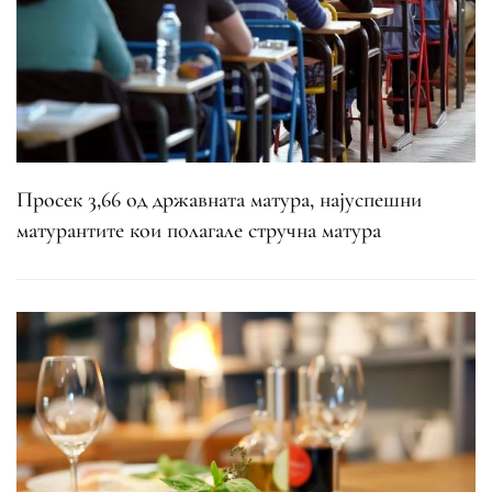
Просек 3,66 од државната матура, најуспешни
матурантите кои полагале стручна матура