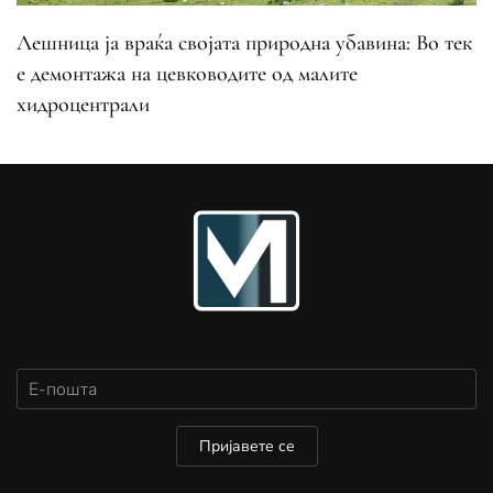
Лешница ја враќа својата природна убавина: Во тек
е демонтажа на цевководите од малите
хидроцентрали
Пријавете се