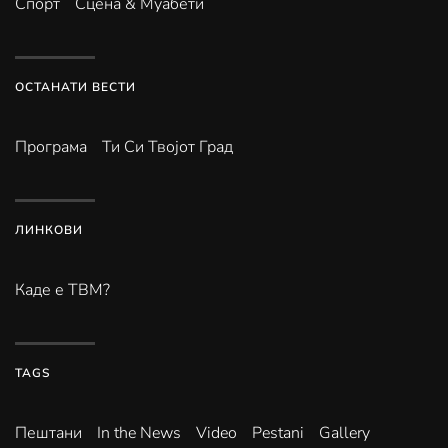
Спорт
Сцена & Муабети
ОСТАНАТИ ВЕСТИ
Програма
Ти Си Твојот Град
ЛИНКОВИ
Каде е ТВМ?
TAGS
Пештани
In the News
Video
Pestani
Gallery