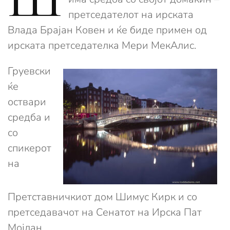
претседателот на ирската
Влада Брајан Ковен и ќе биде примен од
ирската претседателка Мери МекАлис.
Груевски
ќе
оствари
средба и
со
спикерот
на
Претставничкиот дом Шимус Кирк и со
претседавачот на Сенатот на Ирска Пат
Мојлан.