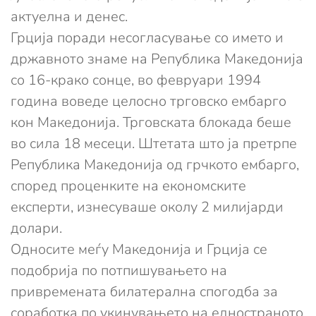
актуелна и денес.
Грција поради несогласување со името и
државното знаме на Република Македонија
со 16-крако сонце, во февруари 1994
година воведе целосно трговско ембарго
кон Македонија. Трговската блокада беше
во сила 18 месеци. Штетата што ја претрпе
Република Македонија од грчкото ембарго,
според проценките на економските
експерти, изнесуваше околу 2 милијарди
долари.
Односите меѓу Македонија и Грција се
подобрија по потпишувањето на
привремената билатерална спогодба за
соработка по укинувањето на едностраното