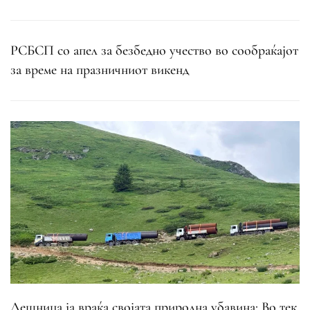
РСБСП со апел за безбедно учество во сообраќајот
за време на празничниот викенд
Лешница ја враќа својата природна убавина: Во тек