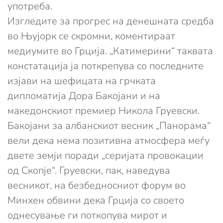
употреба.
Изгледите за прогрес на денешната средба
во Њујорк се скромни, коментираат
медиумите во Грција. „Катимерини“ таквата
констатација ја поткрепува со последните
изјави на шефицата на грчката
дипломатија Дора Бакојани и на
македонскиот премиер Никола Груевски.
Бакојани за албанскиот весник „Панорама“
вели дека нема позитивна атмосфера меѓу
двете земји поради „серијата провокации
од Скопје“. Груевски, пак, наведува
весникот, на безбедносниот форум во
Минхен обвини дека Грција со своето
однесување ги поткопува мирот и