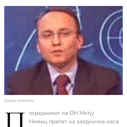
Зоран Јолевски
П
осредникот на ОН Метју
Нимиц првпат на заедничка маса