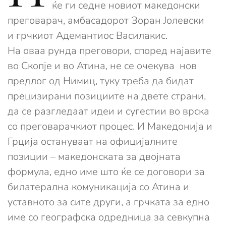
ќе ги седне новиот македонски
преговарач, амбасадорот Зоран Јолевски
и грчкиот Адемантиос Василакис.
На оваа рунда преговори, според најавите
во Скопје и во Атина, не се очекува нов
предлог од Нимиц, туку треба да бидат
прецизирани позициите на двете страни,
да се разгледаат идеи и сугестии во врска
со преговарачкиот процес. И Македонија и
Грција остануваат на официјалните
позиции – македонската за двојната
формула, едно име што ќе се договори за
билатерална комуникација со Атина и
уставното за сите други, а грчката за едно
име со географска одредница за севкупна