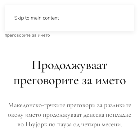
Skip to main content
Почетна
Archive
Вести
Македонија
Продолжуваат
преговорите за името
Продолжуваат
преговорите за името
Македонско-грчките преговори за разликите
околу името продолжуваат денеска попладне
во Њујорк по пауза од четири месеци.