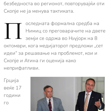
безбедноста во регионот, повторувајќи оти
Скопје не ја менува тактиката.
П
оследната формална средба на
Нимиц со преговарачите на двете
земји се одржа во Њујорк на 8
октомври, кога медијаторот предложи „сет
идеи“ за решавање на проблемот, кои и
Скопје и Атина ги оценија како
неприфатливи.
Грција
веќе 17
години
го