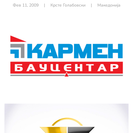
Фев 11, 2009
|
Крсте Голабовски
|
Македонија