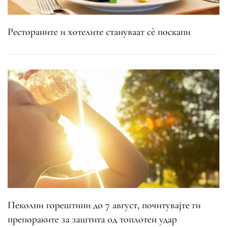
Рестораните и хотелите стануваат сè поскапи
Пеколни горештини до 7 август, почитувајте ги
препораките за заштита од топлотен удар