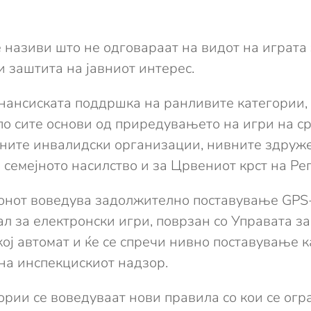
називи што не одговараат на видот на играта з
 заштита на јавниот интерес.
нансиската поддршка на ранливите категории, 
о сите основи од приредувањето на игри на ср
ите инвалидски организации, нивните здружен
 семејното насилство и за Црвениот крст на Ре
конот воведува задолжително поставување GPS
ал за електронски игри, поврзан со Управата за
кој автомат и ќе се спречи нивно поставување 
на инспекцискиот надзор.
рии се воведуваат нови правила со кои се огр