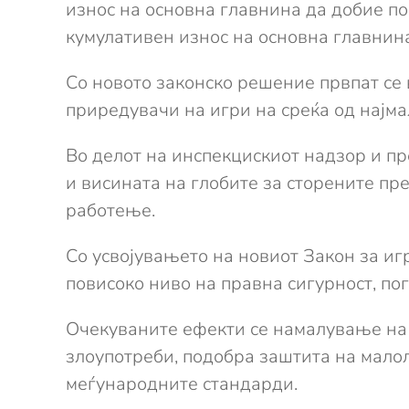
износ на основна главнина да добие по
кумулативен износ на основна главнина
Со новото законско решение првпат се
приредувачи на игри на среќа од најма
Во делот на инспекцискиот надзор и п
и висината на глобите за сторените п
работење.
Со усвојувањето на новиот Закон за иг
повисоко ниво на правна сигурност, по
Очекуваните ефекти се намалување на
злоупотреби, подобра заштита на мало
меѓународните стандарди.