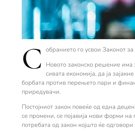
С
обранието го усвои Законот за 
Новото законско решение има з
сивата економија, да ја зајак
борбата против перењето пари и финан
приредувачи.
Постојниот закон повеќе од една децен
се промени, се појавија нови форми на
потребата од закон којшто ќе одговор