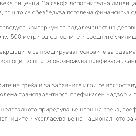
веќе лиценци. За секоја дополнителна лиценца
, со што се обезбедува поголема финансиска о
 воведува критериум за оддалеченост на делов
лку 500 метри од основните и средните училиш
рекршоците се прошируваат основите за одзема
рекршоци, со што се овозможува поефикасно са
рите на среќа и за забавните игри се воспостав
голема транспарентност, поефикасен надзор и 
 нелегалното приредување игри на среќа, пое
летниците и усогласување на националното зак