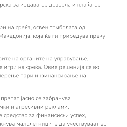
врска за издавање дозвола и плаќање
и на среќа, освен томболата од
Македонија, која ќе ги приредува преку
овите на органите на управување,
игри на среќа. Овие решенија се во
 перење пари и финансирање на
првпат јасно се забранува
чки и агресивни реклами.
е средство за финансиски успех,
кнува малолетниците да учествуваат во