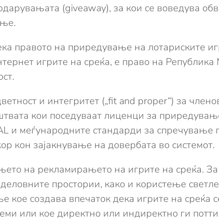
одарувањата (giveaway), за кои се воведува об
ање.
ека правото на приредување на лотариските игр
нтернет игрите на среќа, е право на Република 
ст.
етност и интегритет („fit and proper“) за член
твата кои поседуваат лиценци за приредување 
AL и меѓународните стандарди за спречување
ор кон зајакнување на довербата во системот.
њето на рекламирањето на игрите на среќа. За 
еловните простории, како и користење светле
 кое создава впечаток дека игрите на среќа с
еми или кое директно или индиректно ги потти