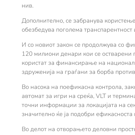
нив.
Дополнително, се забранува користење 
обезбедува поголема транспарентност и
И со новиот закон се продолжува со фи
120 милиони денари кои се остварени п
користат за финансирање на националн
здруженија на граѓани за борба против
Во насока на поефикасна контрола, за
автомат за игри на среќа, VLT и термин
точни информации за локацијата на се
значително ќе ја подобри ефикасноста 
Во делот на отворањето деловни просто