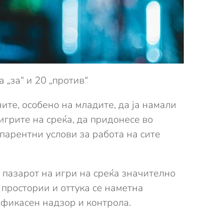
 „за“ и 20 „против“
те, особено на младите, да ја намали
игрите на среќа, да придонесе во
парентни услови за работа на сите
е пазарот на игри на среќа значително
простории и оттука се наметна
ефикасен надзор и контрола.