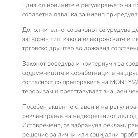
Една од новините е регулирањето на п
соодветна давачка за нивно приредув
Дополнително, со законот се уредува д
затворен тип, како и електронските и и
трговско друштво во државна сопствено
Законот воведува и критериуми за соодв
содружниците и соработниците на друш
согласност со препораките на MONEYV
тероризам и претставуваат значаен чек
Посебен акцент е ставен и на регулира
рекламирање на надворешниот дел од д
Истовремено, се забранува рекламирање
решение за лични или социјални пробл