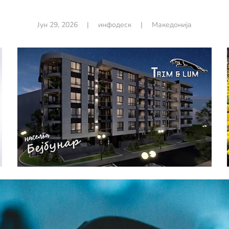
Јун 29, 2026
|
инфодеск
|
Македонија