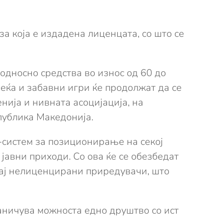
а која е издадена лиценцата, со што се
односно средства во износ од 60 до
еќа и забавни игри ќе продолжат да се
ија и нивната асоцијација, на
публика Македонија.
-систем за позиционирање на секој
 јавни приходи. Со ова ќе се обезбедат
кај нелиценцирани приредувачи, што
аничува можноста едно друштво со ист