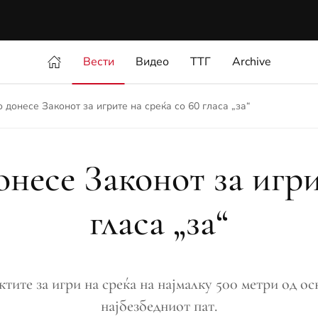
Вести
Видео
ТТГ
Archive
 донесе Законот за игрите на среќа со 60 гласа „за“
несе Законот за игри
гласа „за“
ктите за игри на среќа на најмалку 500 метри од о
најбезбедниот пат.