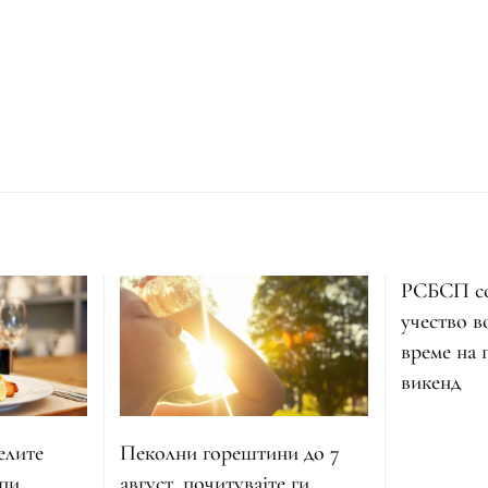
РСБСП со
учество в
време на
викенд
Пеколни горештини до 7
елите
август, почитувајте ги
апи