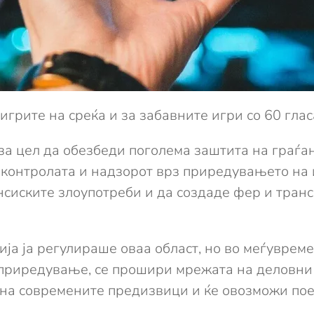
игрите на среќа и за забавните игри со 60 гласа
а цел да обезбеди поголема заштита на граѓани
не контролата и надзорот врз приредувањето на 
сиските злоупотреби и да создаде фер и транс
ија ја регулираше оваа област, но во меѓуврем
 приредување, се прошири мрежата на деловни 
и на современите предизвици и ќе овозможи по