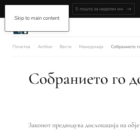
Thursday, August 6, 2026
Skip to main content
Почетна
Archive
Вести
Македонија
Собранието го
Собранието го до
Законот предвидува дислокација на обје