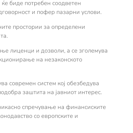
 ќе биде потребен соодветен
дговорност и пофер пазарни услови.
ните простории за определени
та.
ње лиценци и дозволи, а се зголемува
нкционирање на незаконското
ува современ систем кој обезбедува
подобра заштита на јавниот интерес.
фикасно спречување на финансиските
онодавство со европските и