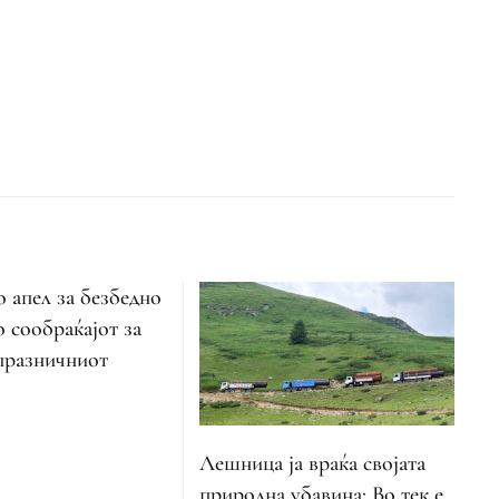
 апел за безбедно
о сообраќајот за
 празничниот
Лешница ја враќа својата
природна убавина: Во тек е