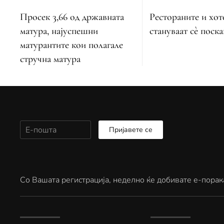
Просек 3,66 од државната
Рестораните и хот
матура, најуспешни
стануваат сè поск
матурантите кои полагале
стручна матура
Пријавете се
Со Вашата регистрација, неделно ќе добивате е-порак