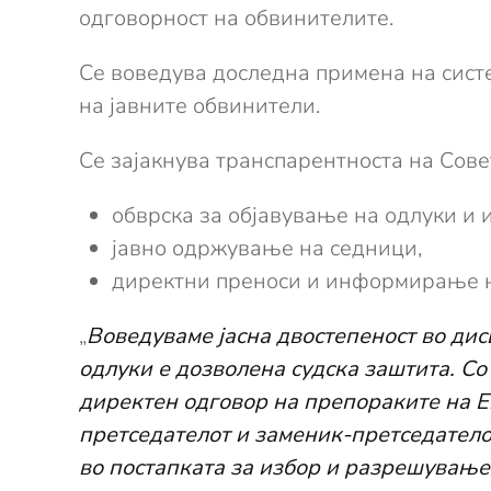
одговорност на обвинителите.
Се воведува доследна примена на сист
на јавните обвинители.
Се зајакнува транспарентноста на Сове
обврска за објавување на одлуки и 
јавно одржување на седници,
директни преноси и информирање н
„
Воведуваме јасна двостепеност во дис
одлуки е дозволена судска заштита. Со
директен одговор на препораките на Е
претседателот и заменик-претседателот
во постапката за избор и разрешување