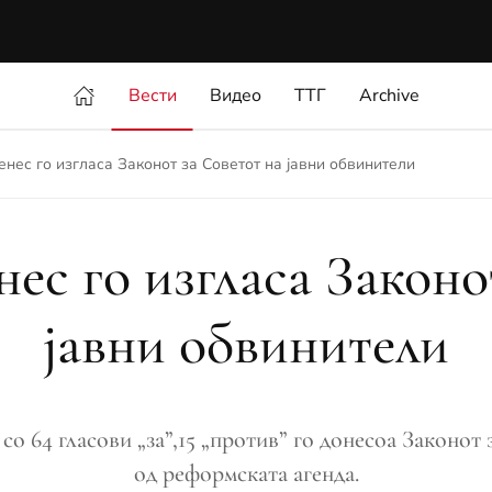
Вести
Видео
ТТГ
Archive
нес го изгласа Законот за Советот на јавни обвинители
ес го изгласа Законо
јавни обвинители
о 64 гласови „за”,15 „против” го донесоа Законот 
од реформската агенда.