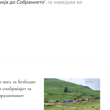
нија до Собранието
“, се наведува во
 апел за безбедно
о сообраќајот за
 празничниот