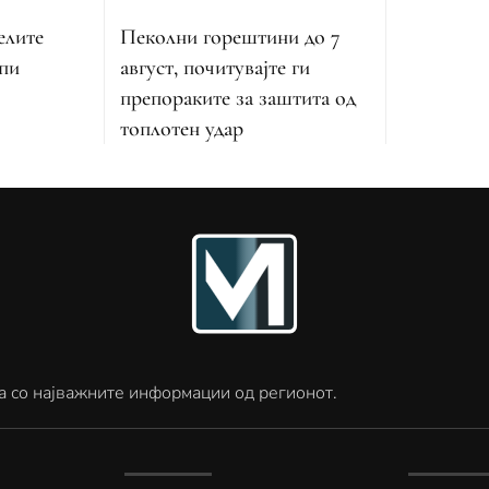
Пеколни горештини до 7
елите
август, почитувајте ги
апи
препораките за заштита од
топлотен удар
а со најважните информации од регионот.