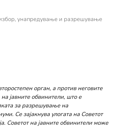
и избор, унапредување и разрешување
второстепен орган, а против неговите
 на јавните обвинители, што е
апката за разрешување на
уми. Се зајакнува улогата на Советот
а. Советот на јавните обвинители може