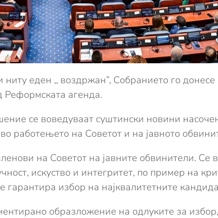
в” и ниту еден ,, воздржан”, Собранието го доне
д Реформската агенда.
ение се воведуваат суштински новини насочен
во работењето на Советот и на јавното обвинит
ленови на Советот на јавните обвинители. Се 
чност, искуство и интегритет, по пример на к
 се гарантира избор на најквалитетните кандида
ументирано образложение на одлуките за избо