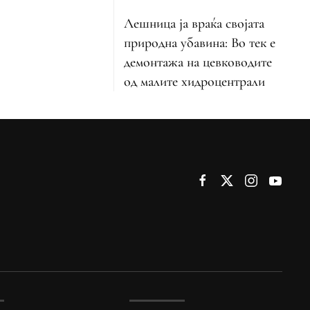
Лешница ја враќа својата
природна убавина: Во тек е
демонтажа на цевководите
од малите хидроцентрали