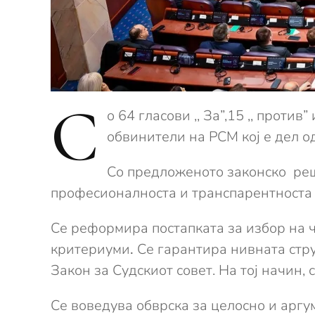
С
о 64 гласови ,, За”,15 ,, проти
обвинители на РСМ кој е дел о
Со предложеното законско реш
професионалноста и транспарентноста 
Се реформира постапката за избор на ч
критериуми
.
Се гарантира нивната стру
Закон за Судскиот совет. На тој начин,
Се воведува обврска за целосно и арг