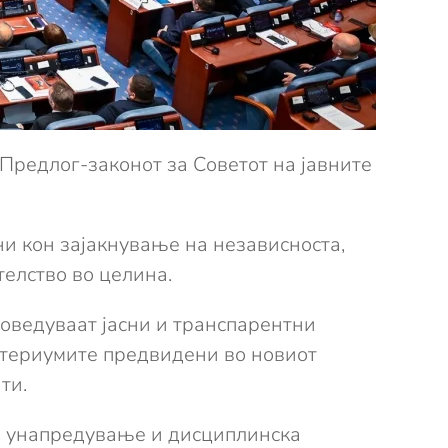
се Предлог-законот за Советот на јавните
и кон зајакнување на независноста,
елство во целина.
воведуваат јасни и транспарентни
ритериумите предвидени во новиот
ти.
р, унапредување и дисциплинска