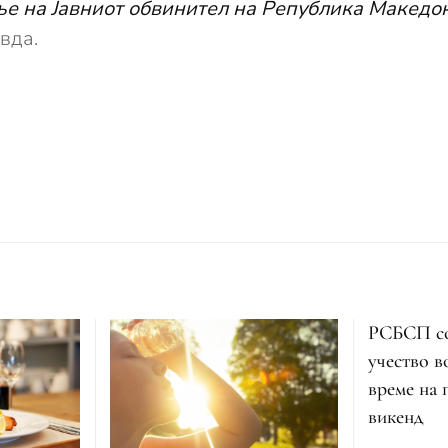
ње на Јавниот обвинител на Република Македо
вда.
РСБСП со
учество в
време на
викенд