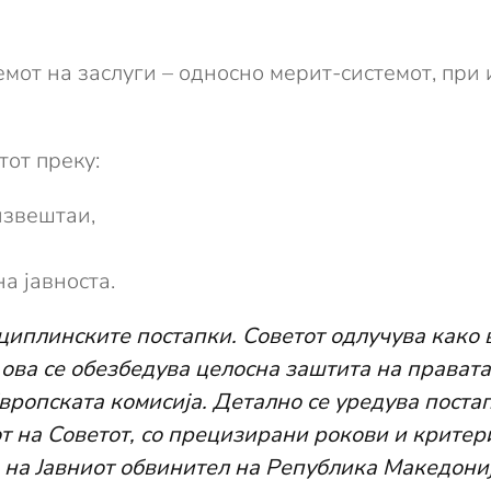
емот на заслуги – односно мерит-системот, пр
тот преку:
извештаи,
а јавноста.
циплинските постапки. Советот одлучува како 
 ова се обезбедува целосна заштита на правата
вропската комисија. Детално се уредува пост
 на Советот, со прецизирани рокови и критери
 на Јавниот обвинител на Република Македониј