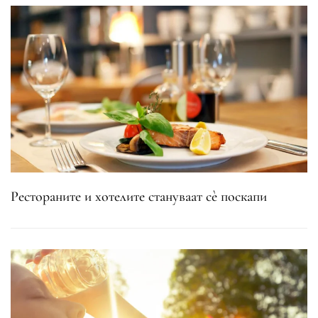
Рестораните и хотелите стануваат сè поскапи