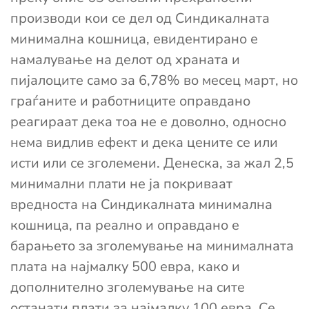
производи кои се дел од Синдикалната
минимална кошница, евидентирано е
намалување на делот од храната и
пијалоците само за 6,78% во месец март, но
граѓаните и работниците оправдано
реагираат дека тоа не е доволно, односно
нема видлив ефект и дека цените се или
исти или се зголемени. Денеска, за жал 2,5
минимални плати не ја покриваат
вредноста на Синдикалната минимална
кошница, па реално и оправдано е
барањето за зголемување на минималната
плата на најмалку 500 евра, како и
дополнително зголемување на сите
останати плати за најмалку 100 евра. Се