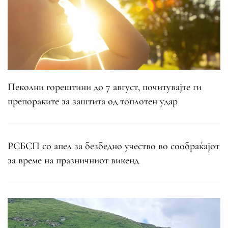
Пеколни горештини до 7 август, почитувајте ги
препораките за заштита од топлотен удар
РСБСП со апел за безбедно учество во сообраќајот
за време на празничниот викенд