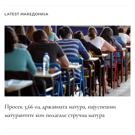
LATEST МАКЕДОНИЈА
Просек 3,66 од државната матура, најуспешни
матурантите кои полагале стручна матура