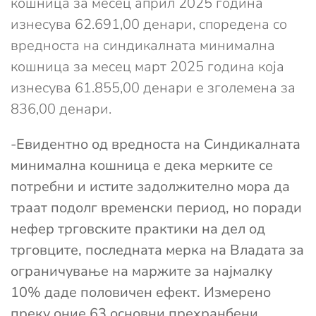
кошница за месец април 2025 година
изнесува 62.691,00 денари, споредена со
вредноста на синдикалната минимална
кошница за месец март 2025 година која
изнесува 61.855,00 денари е зголемена за
836,00 денари.
-Евидентно од вредноста на Синдикалната
минимална кошница е дека мерките се
потребни и истите задолжително мора да
траат подолг временски период, но поради
нефер трговските практики на дел од
трговците, последната мерка на Владата за
ограничување на маржите за најмалку
10% даде половичен ефект. Измерено
преку оние 63 основни прехранбени