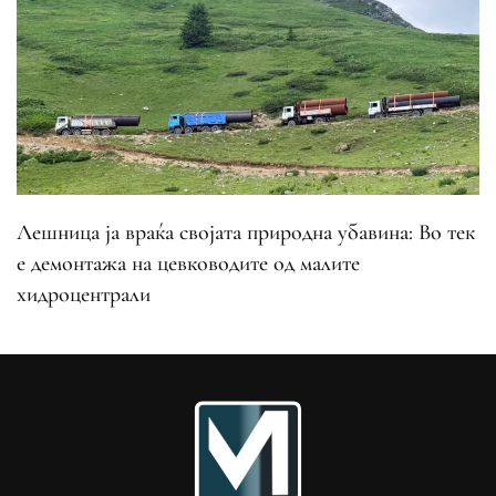
Лешница ја враќа својата природна убавина: Во тек
е демонтажа на цевководите од малите
хидроцентрали