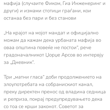
мафија (случаите Фиком, Гиа Инженеринг и
други) и измами стотици граѓани, кои
останаа без пари и без станови
„На крајот на мојот мандат и официјално
можам да кажам дека урбаната мафија во
оваа општина повеќе не постои“, рече
градоначалникот Џорџе Арсов во интервју
за „Дневник“.
Три „матни гласа“ доби продолжението на
злоупотребата на собранискиот канал,
преку директен пренос од владина седница
и реприза, покрај предупредувањето дека
со тоа се крши законот. Советот за