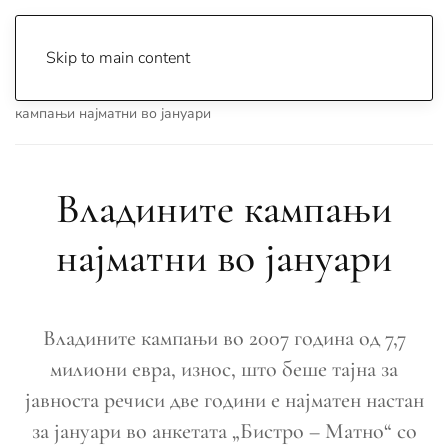
Skip to main content
Почетна
Archive
Вести
Македонија
Владините
кампањи најматни во јануари
Владините кампањи
најматни во јануари
Владините кампањи во 2007 година од 7,7
милиони евра, износ, што беше тајна за
јавноста речиси две години е најматен настан
за јануари во анкетата „Бистро – Матно“ со