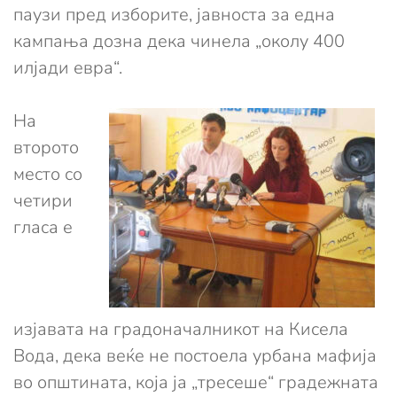
паузи пред изборите, јавноста за една
кампања дозна дека чинела „околу 400
илјади евра“.
На
второто
место со
четири
гласа е
изјавата на градоначалникот на Кисела
Вода, дека веќе не постоела урбана мафија
во општината, која ја „тресеше“ градежната