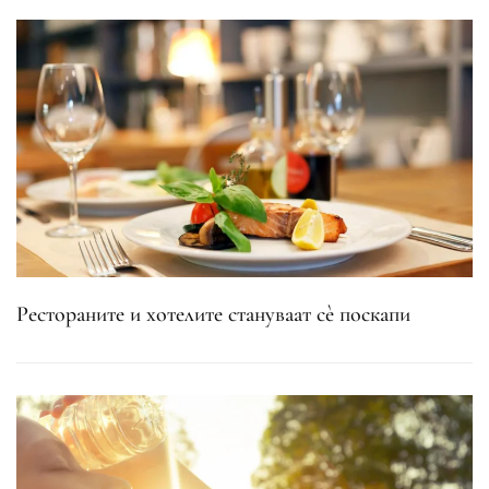
Рестораните и хотелите стануваат сè поскапи