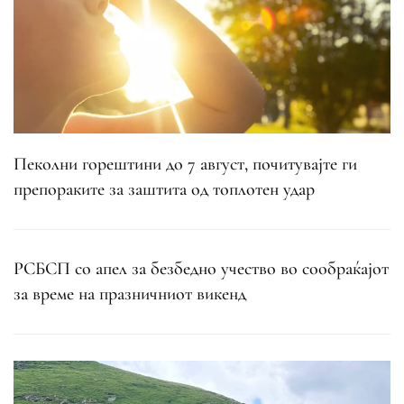
Пеколни горештини до 7 август, почитувајте ги
препораките за заштита од топлотен удар
РСБСП со апел за безбедно учество во сообраќајот
за време на празничниот викенд