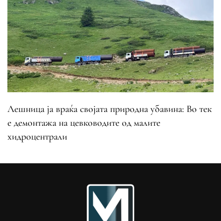
Лешница ја враќа својата природна убавина: Во тек
е демонтажа на цевководите од малите
хидроцентрали